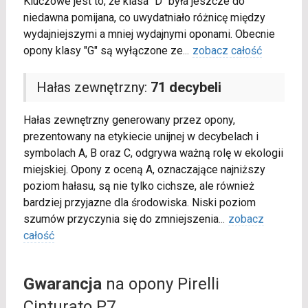
Kluczowe jest to, że klasa "D" była jeszcze do
niedawna pomijana, co uwydatniało różnicę między
wydajniejszymi a mniej wydajnymi oponami. Obecnie
opony klasy "G" są wyłączone ze
...
zobacz całość
Hałas zewnętrzny:
71 decybeli
Hałas zewnętrzny generowany przez opony,
prezentowany na etykiecie unijnej w decybelach i
symbolach A, B oraz C, odgrywa ważną rolę w ekologii
miejskiej. Opony z oceną A, oznaczające najniższy
poziom hałasu, są nie tylko cichsze, ale również
bardziej przyjazne dla środowiska. Niski poziom
szumów przyczynia się do zmniejszenia
...
zobacz
całość
Gwarancja
na opony Pirelli
Cinturato P7