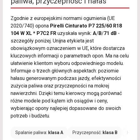
paliwa, przyczepność i hałas
Zgodnie z europejskimi normami ogumienia (UE
2020/740) opona
Pirelli Cinturato P7 225/60 R18
104 W XL * P7C2 FR
uzyskała wynik:
A
/
B
/
71 dB
-
szczegóły poniżej. Unijna etykieta jest
obowiązkowym oznaczeniem w UE, które dostarcza
kluczowych informacji o parametrach opon. Ma na celu
ułatwienie klientom wyboru odpowiedniego modelu.
Informuje o trzech głównych aspektach: poziomie
hałasu generowanym podczas jazdy, efektywności
zużycia paliwa oraz przyczepności na mokrej
nawierzchni. Dzięki temu kierowcy mogą porównać
różne modele pod kątem ich osiągów i ceny,
wybierając opony najlepiej dopasowane do swoich
potrzeb i budżetu.
Spalanie paliwa:
klasa A
Przyczepność:
klasa B
Hałas: