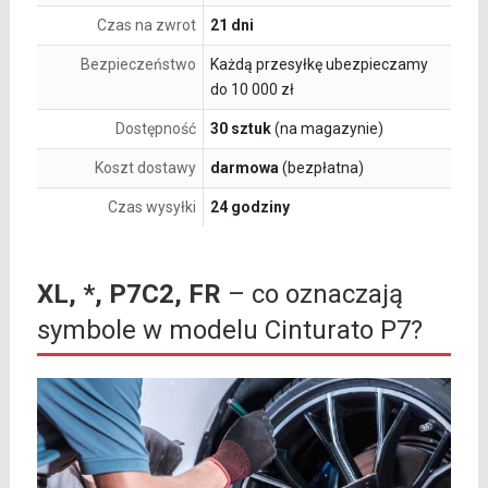
Czas na zwrot
21 dni
Bezpieczeństwo
Każdą przesyłkę ubezpieczamy
do 10 000 zł
Dostępność
30 sztuk
(na magazynie)
Koszt dostawy
darmowa
(bezpłatna)
Czas wysyłki
24 godziny
XL, *, P7C2, FR
– co oznaczają
symbole w modelu Cinturato P7?