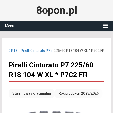
8opon.pl
Menu
 225/60 R18
Pirelli Cinturato P7
225/60 R18 104 W XL * P7C2 FR
Pirelli Cinturato P7 225/60
R18 104 W XL * P7C2 FR
Stan:
nowa / oryginalna
Rok produkcji:
2025/2026
Dar