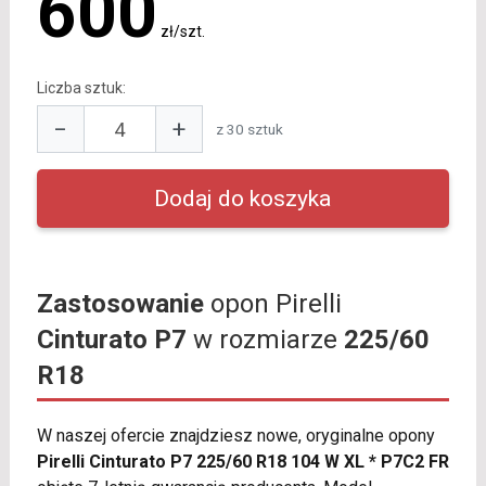
600
zł/szt.
Liczba sztuk:
−
+
z 30 sztuk
Zastosowanie
opon Pirelli
Cinturato P7
w rozmiarze
225/60
R18
W naszej ofercie znajdziesz nowe, oryginalne opony
Pirelli Cinturato P7 225/60 R18 104 W XL * P7C2 FR