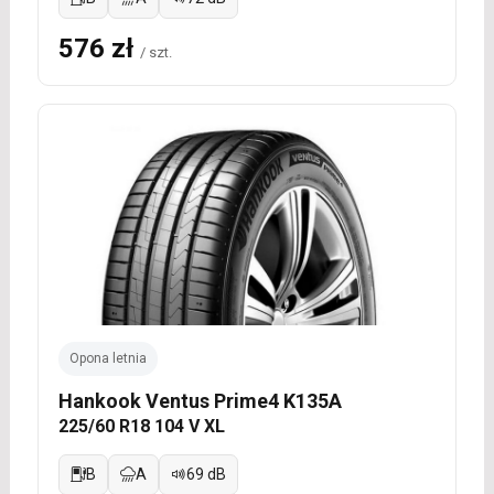
576 zł
/ szt.
Opona letnia
Hankook Ventus Prime4 K135A
225/60 R18 104 V XL
B
A
69 dB