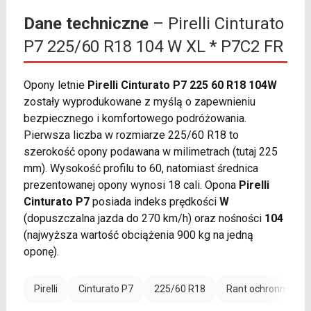
Dane techniczne
– Pirelli Cinturato
P7 225/60 R18 104 W XL * P7C2 FR
Opony letnie
Pirelli Cinturato P7 225 60 R18 104W
zostały wyprodukowane z myślą o zapewnieniu
bezpiecznego i komfortowego podróżowania.
Pierwsza liczba w rozmiarze 225/60 R18 to
szerokość opony podawana w milimetrach (tutaj 225
mm). Wysokość profilu to 60, natomiast średnica
prezentowanej opony wynosi 18 cali. Opona
Pirelli
Cinturato P7
posiada indeks prędkości
W
(dopuszczalna jazda do 270 km/h) oraz nośności
104
(najwyższa wartość obciążenia 900 kg na jedną
oponę).
Pirelli
Cinturato P7
225/60 R18
Rant ochronny (FR)