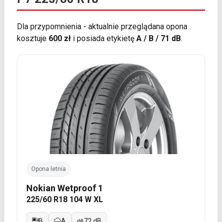
Dla przypomnienia - aktualnie przeglądana opona
kosztuje
600 zł
i posiada etykietę
A / B / 71 dB
.
Opona letnia
Nokian Wetproof 1
225/60 R18 104 W XL
B
A
72 dB