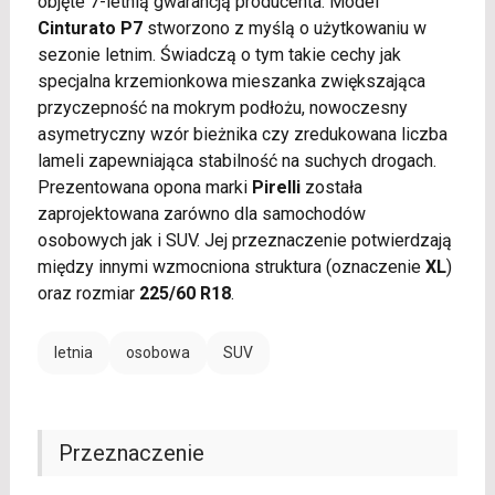
objęte 7-letnią gwarancją producenta. Model
Cinturato P7
stworzono z myślą o użytkowaniu w
sezonie letnim. Świadczą o tym takie cechy jak
specjalna krzemionkowa mieszanka zwiększająca
przyczepność na mokrym podłożu, nowoczesny
asymetryczny wzór bieżnika czy zredukowana liczba
lameli zapewniająca stabilność na suchych drogach.
Prezentowana opona marki
Pirelli
została
zaprojektowana zarówno dla samochodów
osobowych jak i SUV. Jej przeznaczenie potwierdzają
między innymi wzmocniona struktura (oznaczenie
XL
)
oraz rozmiar
225/60 R18
.
letnia
osobowa
SUV
Przeznaczenie