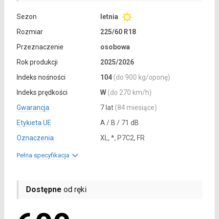
Sezon
letnia
Rozmiar
225/60 R18
Przeznaczenie
osobowa
Rok produkcji
2025/2026
Indeks nośności
104
(do 900 kg/oponę)
Indeks prędkości
W
(do 270 km/h)
Gwarancja
7 lat
(84 miesiące)
Etykieta UE
A / B / 71 dB
Oznaczenia
XL, *, P7C2, FR
Pełna specyfikacja
Dostępne
od ręki