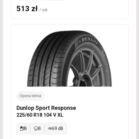
513 zł
/ szt.
Opona letnia
Dunlop Sport Response
225/60 R18 104 V XL
B
B
69 dB