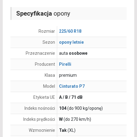
Specyfikacja
opony
Rozmiar
225/60 R18
Sezon
opony letnie
Przeznaczenie
auta
osobowe
Producent
Pirelli
Klasa
premium
Model
Cinturato P7
Etykieta UE
A / B / 71 dB
Indeks nośności
104
(do 900 kg/oponę)
Indeks prędkości
W
(do 270 km/h)
Wzmocnienie
Tak
(XL)