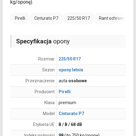
kg/oponę).
Pirelli
Cinturato P7
225/50 R17
Rant ochronny (FR)
Specyfikacja
opony
Rozmiar
225/50 R17
Sezon
opony letnie
Przeznaczenie
auta
osobowe
Producent
Pirelli
Klasa
premium
Model
Cinturato P7
Etykieta UE
B / B / 68 dB
Indeks nośności
98
(do 750 kg/oponę)