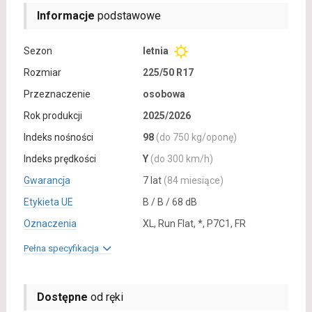
Informacje
podstawowe
Sezon
letnia
Rozmiar
225/50 R17
Przeznaczenie
osobowa
Rok produkcji
2025/2026
Indeks nośności
98
(do 750 kg/oponę)
Indeks prędkości
Y
(do 300 km/h)
Gwarancja
7 lat
(84 miesiące)
Etykieta UE
B / B / 68 dB
Oznaczenia
XL, Run Flat, *, P7C1, FR
Pełna specyfikacja
Dostępne
od ręki