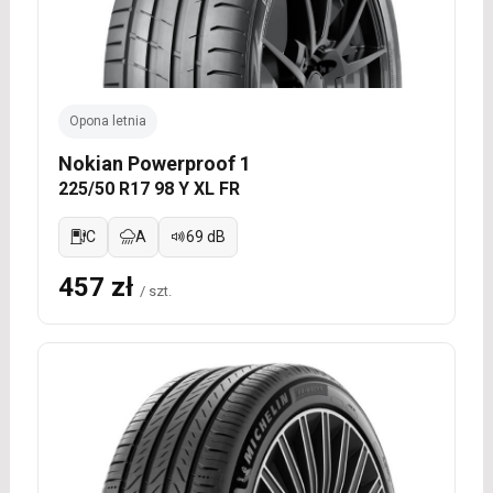
Opona letnia
Nokian Powerproof 1
225/50 R17 98 Y XL FR
C
A
69 dB
457 zł
/ szt.