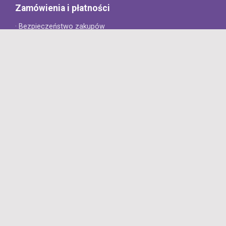
Zamówienia i płatności
· Bezpieczeństwo zakupów
· Jak złożyć zamówienie?
· Sposoby płatności
· Koszt dostawy
· Czas dostawy
Obsługa klienta
· Zwroty
· Reklamacje
· Najczęściej zadawane pytania
· Gwarancja na opony
· Kontakt
8opon.pl
· O firmie