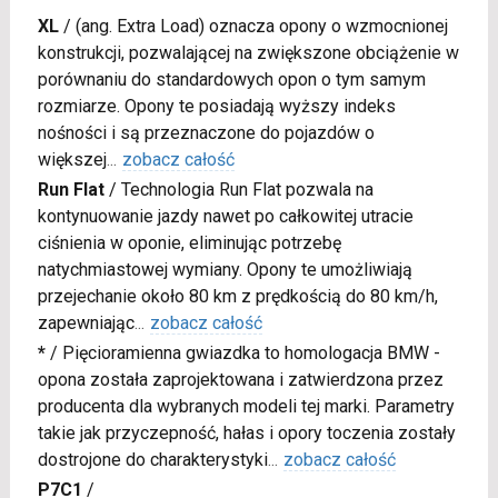
XL
/
(ang. Extra Load) oznacza opony o wzmocnionej
konstrukcji, pozwalającej na zwiększone obciążenie w
porównaniu do standardowych opon o tym samym
rozmiarze. Opony te posiadają wyższy indeks
nośności i są przeznaczone do pojazdów o
większej
...
zobacz całość
Run Flat
/
Technologia Run Flat pozwala na
kontynuowanie jazdy nawet po całkowitej utracie
ciśnienia w oponie, eliminując potrzebę
natychmiastowej wymiany. Opony te umożliwiają
przejechanie około 80 km z prędkością do 80 km/h,
zapewniając
...
zobacz całość
*
/
Pięcioramienna gwiazdka to homologacja BMW -
opona została zaprojektowana i zatwierdzona przez
producenta dla wybranych modeli tej marki. Parametry
takie jak przyczepność, hałas i opory toczenia zostały
dostrojone do charakterystyki
...
zobacz całość
P7C1
/