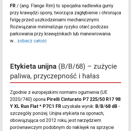
FR
/
(ang. Flange Rim) to specjalna nadlewka gumy
przy krawędzi opony, tworząca zagłębienie i chroniąca
felgę przed uszkodzeniami mechanicznymi.
Rozwiązanie minimalizuje ryzyko otarć podczas
parkowania przy krawężnikach lub manewrowania
w
...
zobacz całość
Etykieta unijna
(B/B/68) – zużycie
paliwa, przyczepność i hałas
Zgodnie z europejskimi normami ogumienia (UE
2020/740) opona
Pirelli Cinturato P7 225/50 R17 98
Y XL Run Flat * P7C1 FR
uzyskała wynik:
B
/
B
/
68 dB
-
szczegóły poniżej. Unijna etykieta na oponach,
obowiązująca od 2012 roku, jest narzędziem
porównawczym podobnym do naklejek na sprzęcie