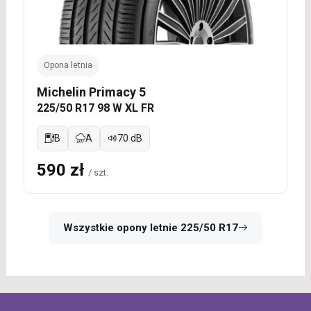
Opona letnia
Michelin Primacy 5
225/50 R17 98 W XL FR
B
A
70 dB
590 zł
/ szt.
Wszystkie opony letnie 225/50 R17