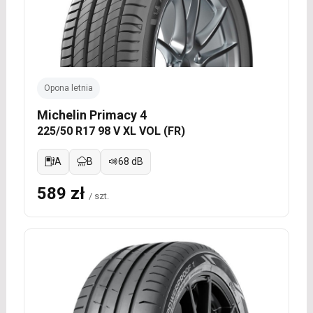
Opona letnia
Michelin Primacy 4
225/50 R17 98 V XL VOL (FR)
A
B
68 dB
589 zł
/ szt.