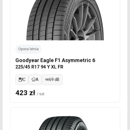
Opona letnia
Goodyear Eagle F1 Asymmetric 6
225/45 R17 94 Y XL FR
C
A
69 dB
423 zł
/ szt.