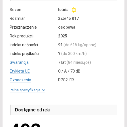
Sezon
letnia
Rozmiar
225/45 R17
Przeznaczenie
osobowa
Rok produkcji
2025
Indeks nośności
91
(do 615 kg/oponę)
Indeks prędkości
Y
(do 300 km/h)
Gwarancja
7 lat
(84 miesiące)
Etykieta UE
C / A / 70 dB
Oznaczenia
P7C2, FR
Pełna specyfikacja
Dostępne
od ręki