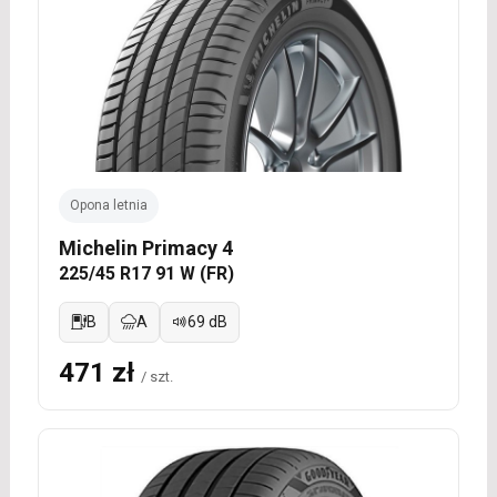
Opona letnia
Michelin Primacy 4
225/45 R17 91 W (FR)
B
A
69 dB
471 zł
/ szt.