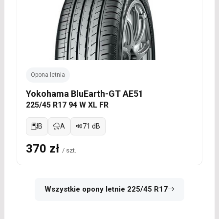
Opona letnia
Yokohama BluEarth-GT AE51
225/45 R17 94 W XL FR
B
A
71 dB
370 zł
/ szt.
Wszystkie opony letnie 225/45 R17