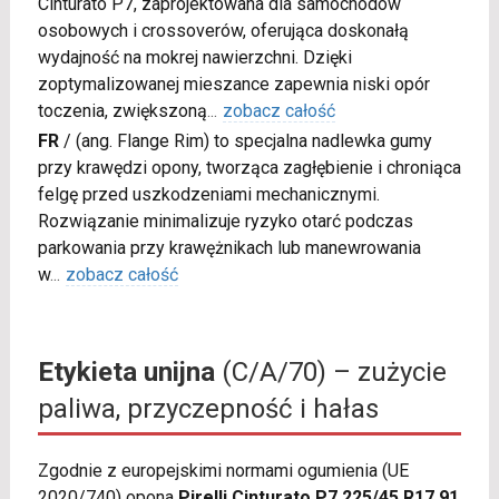
Cinturato P7, zaprojektowana dla samochodów
osobowych i crossoverów, oferująca doskonałą
wydajność na mokrej nawierzchni. Dzięki
zoptymalizowanej mieszance zapewnia niski opór
toczenia, zwiększoną
...
zobacz całość
FR
/
(ang. Flange Rim) to specjalna nadlewka gumy
przy krawędzi opony, tworząca zagłębienie i chroniąca
felgę przed uszkodzeniami mechanicznymi.
Rozwiązanie minimalizuje ryzyko otarć podczas
parkowania przy krawężnikach lub manewrowania
w
...
zobacz całość
Etykieta unijna
(C/A/70) – zużycie
paliwa, przyczepność i hałas
Zgodnie z europejskimi normami ogumienia (UE
2020/740) opona
Pirelli Cinturato P7 225/45 R17 91