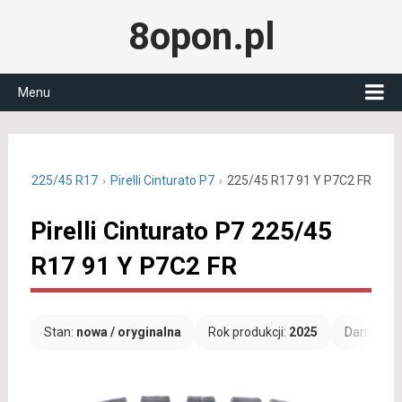
8opon.pl
Menu
letnie 225/45 R17
Pirelli Cinturato P7
225/45 R17 91 Y P7C2 FR
Pirelli Cinturato P7 225/45
R17 91 Y P7C2 FR
Stan:
nowa / oryginalna
Rok produkcji:
2025
Darmowa 