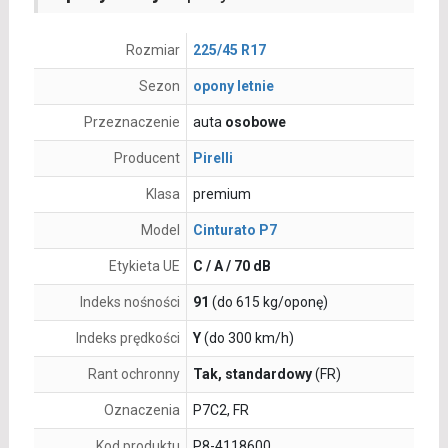
Rozmiar
225/45 R17
Sezon
opony letnie
Przeznaczenie
auta
osobowe
Producent
Pirelli
Klasa
premium
Model
Cinturato P7
Etykieta UE
C / A / 70 dB
Indeks nośności
91
(do 615 kg/oponę)
Indeks prędkości
Y
(do 300 km/h)
Rant ochronny
Tak, standardowy
(FR)
Oznaczenia
P7C2, FR
Kod produktu
P8-4118600