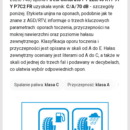
Y P7C2 FR
uzyskała wynik:
C
/
A
/
70 dB
- szczegóły
poniżej. Etykieta unijna na oponach, podobnie jak te
znane z AGD/RTV, informuje o trzech kluczowych
parametrach: oporach toczenia, przyczepności na
mokrej nawierzchni oraz poziomie hałasu
zewnętrznego. Klasyfikacja oporu toczenia i
przyczepności jest opisana w skali od A do E. Hałas
zewnętrzny oceniany jest literami od A do C, a także w
skali od jednej do trzech fal i podawany w decybelach,
co ułatwia wybór odpowiednich opon.
Spalanie paliwa:
klasa C
Przyczepność:
klasa A
Hałas