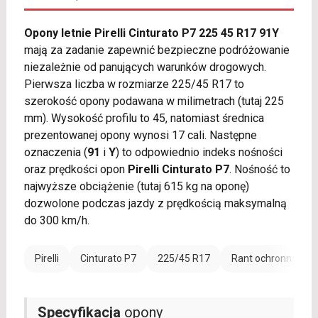
Opony letnie Pirelli Cinturato P7 225 45 R17 91Y
mają za zadanie zapewnić bezpieczne podróżowanie
niezależnie od panujących warunków drogowych.
Pierwsza liczba w rozmiarze 225/45 R17 to
szerokość opony podawana w milimetrach (tutaj 225
mm). Wysokość profilu to 45, natomiast średnica
prezentowanej opony wynosi 17 cali. Następne
oznaczenia (
91
i
Y
) to odpowiednio indeks nośności
oraz prędkości opon
Pirelli Cinturato P7
. Nośność to
najwyższe obciążenie (tutaj 615 kg na oponę)
dozwolone podczas jazdy z prędkością maksymalną
do 300 km/h.
Pirelli
Cinturato P7
225/45 R17
Rant ochronny (FR)
Specyfikacja
opony