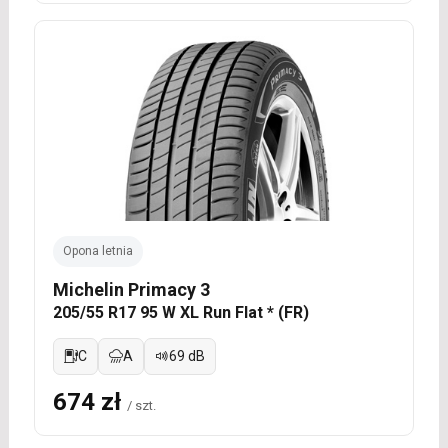
Opona letnia
Michelin Primacy 3
205/55 R17 95 W XL Run Flat * (FR)
C
A
69 dB
674 zł
/ szt.