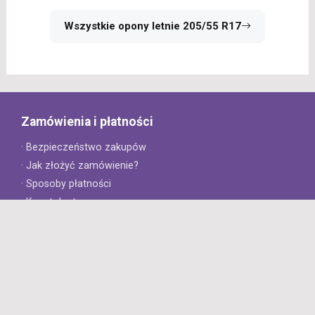
Wszystkie opony letnie 205/55 R17
Zamówienia i płatności
· Bezpieczeństwo zakupów
· Jak złożyć zamówienie?
· Sposoby płatności
· Koszt dostawy
· Czas dostawy
Obsługa klienta
· Zwroty
· Reklamacje