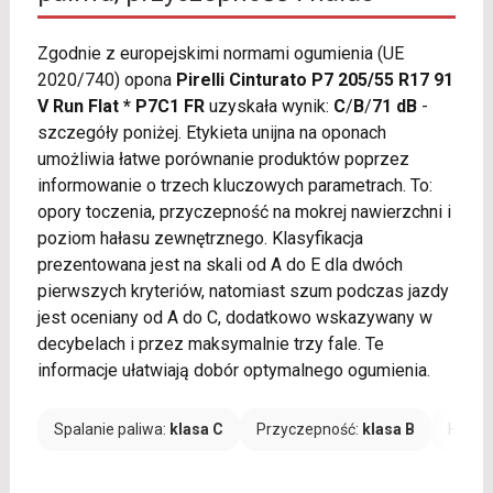
Zgodnie z europejskimi normami ogumienia (UE
2020/740) opona
Pirelli Cinturato P7 205/55 R17 91
V Run Flat * P7C1 FR
uzyskała wynik:
C
/
B
/
71 dB
-
szczegóły poniżej. Etykieta unijna na oponach
umożliwia łatwe porównanie produktów poprzez
informowanie o trzech kluczowych parametrach. To:
opory toczenia, przyczepność na mokrej nawierzchni i
poziom hałasu zewnętrznego. Klasyfikacja
prezentowana jest na skali od A do E dla dwóch
pierwszych kryteriów, natomiast szum podczas jazdy
jest oceniany od A do C, dodatkowo wskazywany w
decybelach i przez maksymalnie trzy fale. Te
informacje ułatwiają dobór optymalnego ogumienia.
Spalanie paliwa:
klasa C
Przyczepność:
klasa B
Hałas