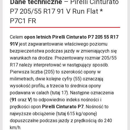
Dane techniczne
– Pirelli Cinturato
P7 205/55 R17 91 V Run Flat *
P7C1 FR
Celem
opon letnich Pirelli Cinturato P7 205 55 R17
91V
jest zagwarantowanie właściwego poziomu
bezpieczeństwa podczas jazdy w zmieniających się
warunkach na drodze. Prezentowany rozmiar 205/55
R17 należy interpretować w następujący sposób.
Pierwsza liczba (205) to szerokość opony w
milimetrach, dwie kolejne cyfry (55) oznaczają
wysokość profilu, a trzecia to średnica opony
podawana w calach (tutaj 17). Następne oznaczenia
(
91
oraz
V
) to odpowiednio indeks nośności i
prędkości opon
Pirelli Cinturato P7
. Nośność to
najwyższe obciążenie (tutaj 615 kg/oponę)
dopuszczalne podczas jazdy z prędkością do 240
km/h.