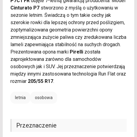
P7C1 FR
objęte 7-letnią gwarancją producenta. Model
Cinturato P7
stworzono z myślą o użytkowaniu w
sezonie letnim. Świadczą o tym takie cechy jak
szerokie rowki dla lepszej ochrony przed poślizgiem,
zoptymalizowana geometria powierzchni opony
zmniejszająca zużycie paliwa czy zredukowana liczba
lameli zapewniająca stabilność na suchych drogach.
Prezentowana opona marki
Pirelli
została
zaprojektowana zarówno dla samochodów
osobowych jak i SUV. Jej przeznaczenie potwierdzają
między innymi zastosowana technologia Run Flat oraz
rozmiar
205/55 R17
.
letnia
osobowa
Przeznaczenie