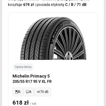
kosztuje
674 zł
i posiada etykietę
C / B / 71 dB
.
Opona letnia
Michelin Primacy 5
205/55 R17 95 V XL FR
B
A
70 dB
618 zł
/ szt.