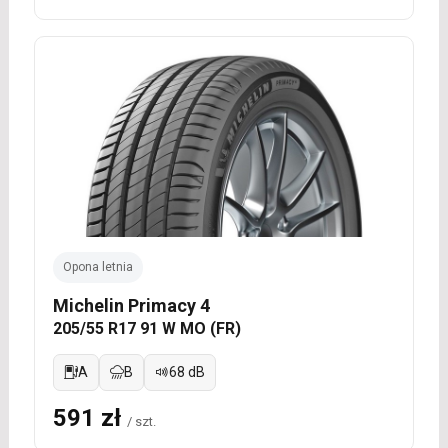
Opona letnia
Michelin Primacy 4
205/55 R17 91 W MO (FR)
A
B
68 dB
591 zł
/ szt.