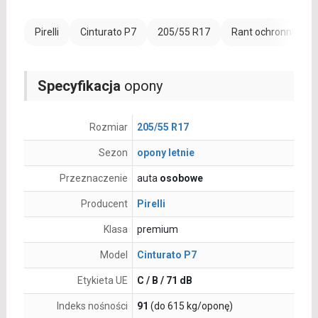
Pirelli
Cinturato P7
205/55 R17
Rant ochronny (FR)
Specyfikacja
opony
Rozmiar
205/55 R17
Sezon
opony letnie
Przeznaczenie
auta
osobowe
Producent
Pirelli
Klasa
premium
Model
Cinturato P7
Etykieta UE
C / B / 71 dB
Indeks nośności
91
(do 615 kg/oponę)