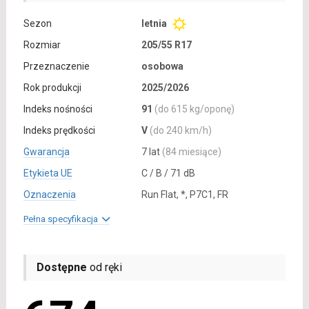
Sezon
letnia
Rozmiar
205/55 R17
Przeznaczenie
osobowa
Rok produkcji
2025/2026
Indeks nośności
91
(do 615 kg/oponę)
Indeks prędkości
V
(do 240 km/h)
Gwarancja
7 lat
(84 miesiące)
Etykieta UE
C / B / 71 dB
Oznaczenia
Run Flat, *, P7C1, FR
Pełna specyfikacja
Dostępne
od ręki