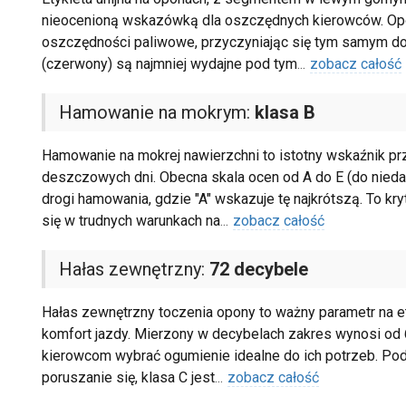
nieocenioną wskazówką dla oszczędnych kierowców. Opon
oszczędności paliwowe, przyczyniając się tym samym do r
(czerwony) są najmniej wydajne pod tym
...
zobacz całość
Hamowanie na mokrym:
klasa B
Hamowanie na mokrej nawierzchni to istotny wskaźnik p
deszczowych dni. Obecna skala ocen od A do E (do niedaw
drogi hamowania, gdzie "A" wskazuje tę najkrótszą. To k
się w trudnych warunkach na
...
zobacz całość
Hałas zewnętrzny:
72 decybele
Hałas zewnętrzny toczenia opony to ważny parametr na et
komfort jazdy. Mierzony w decybelach zakres wynosi od 
kierowcom wybrać ogumienie idealne do ich potrzeb. Podc
poruszanie się, klasa C jest
...
zobacz całość