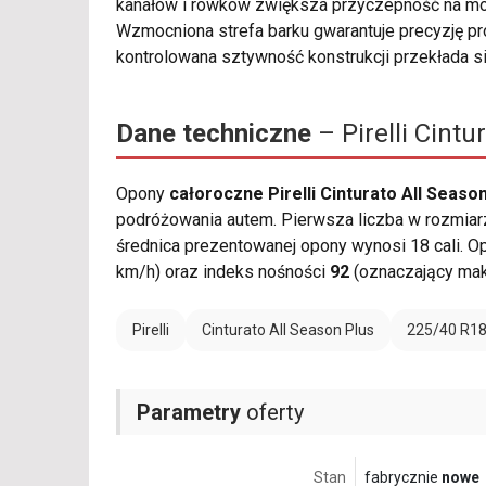
kanałów i rowków zwiększa przyczepność na mok
Wzmocniona strefa barku gwarantuje precyzję p
kontrolowana sztywność konstrukcji przekłada si
Dane techniczne
– Pirelli Cint
Opony
całoroczne Pirelli Cinturato All Seaso
podróżowania autem. Pierwsza liczba w rozmiarz
średnica prezentowanej opony wynosi 18 cali. 
km/h) oraz indeks nośności
92
(oznaczający mak
Pirelli
Cinturato All Season Plus
225/40 R1
Parametry
oferty
Stan
fabrycznie
nowe