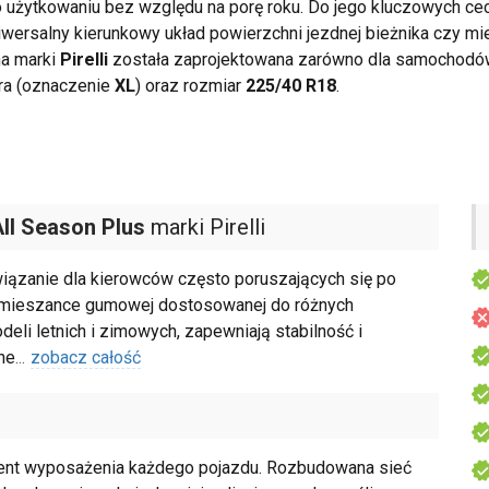
użytkowaniu bez względu na porę roku. Do jego kluczowych cech
niwersalny kierunkowy układ powierzchni jezdnej bieżnika czy
a marki
Pirelli
została zaprojektowana zarówno dla samochodów
ra (oznaczenie
XL
) oraz rozmiar
225/40 R18
.
All Season Plus
marki Pirelli
iązanie dla kierowców często poruszających się po
ki mieszance gumowej dostosowanej do różnych
eli letnich i zimowych, zapewniają stabilność i
ne
...
zobacz całość
ent wyposażenia każdego pojazdu. Rozbudowana sieć