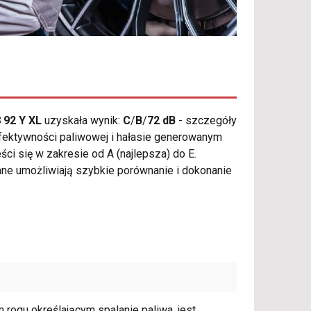
8 92 Y XL
uzyskała wynik:
C
/
B
/
72 dB
- szczegóły
 efektywności paliwowej i hałasie generowanym
ci się w zakresie od A (najlepsza) do E.
 dane umożliwiają szybkie porównanie i dokonanie
rogu określającym spalanie paliwa, jest