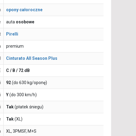
n
opony całoroczne
e
auta
osobowe
t
Pirelli
a
premium
l
Cinturato All Season Plus
E
C / B / 72 dB
i
92
(do 630 kg/oponę)
i
Y
(do 300 km/h)
i
Tak
(płatek śniegu)
e
Tak
(XL)
a
XL, 3PMSF, M+S