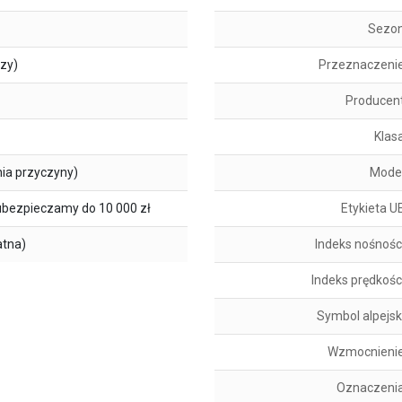
Sezo
szy)
Przeznaczeni
Producen
Klas
ia przyczyny)
Mode
ubezpieczamy do 10 000 zł
Etykieta U
atna)
Indeks nośnośc
Indeks prędkośc
Symbol alpejsk
Wzmocnieni
Oznaczeni