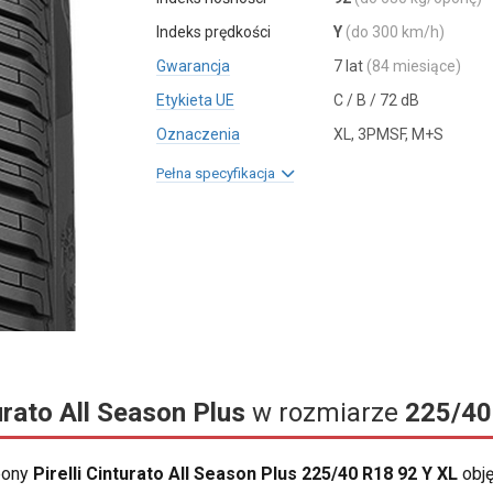
Indeks prędkości
Y
(do 300 km/h)
Gwarancja
7 lat
(84 miesiące)
Etykieta UE
C / B / 72 dB
Oznaczenia
XL, 3PMSF, M+S
Pełna specyfikacja
urato All Season Plus
w rozmiarze
225/40
opony
Pirelli Cinturato All Season Plus 225/40 R18 92 Y XL
obję