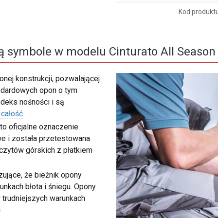
Kod produkt
ą symbole w modelu Cinturato All Season
nej konstrukcji, pozwalającej
ndardowych opon o tym
deks nośności i są
 całość
to oficjalne oznaczenie
e i została przetestowana
zczytów górskich z płatkiem
ujące, że bieżnik opony
unkach błota i śniegu. Opony
 trudniejszych warunkach
ć