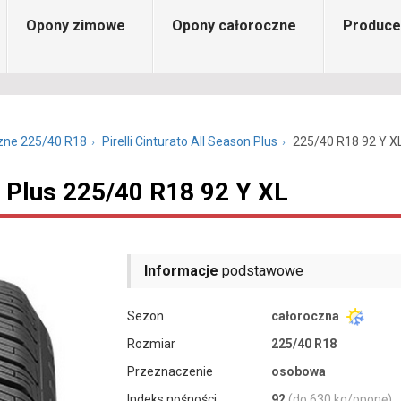
Opony zimowe
Opony całoroczne
Produce
zne 225/40 R18
Pirelli Cinturato All Season Plus
225/40 R18 92 Y X
on Plus 225/40 R18 92 Y XL
Informacje
podstawowe
Sezon
całoroczna
Rozmiar
225/40 R18
Przeznaczenie
osobowa
Indeks nośności
92
(do 630 kg/oponę)