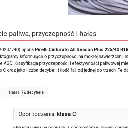
ie paliwa, przyczepność i hałas
 2020/740) opona
Pirelli Cinturato All Season Plus 225/40 R1
ę piktogramy informujące o przyczepności na mokrej nawierzchni,
AGD. Klasyfikacja przyczepności i efektywności paliwowej mieś
C oraz jako liczba decybeli i ilość fal, od jednej do trzech. Te
B
Hałas:
72 decybele
Opór toczenia:
klasa C
Etykieta unijna na oponach, z segmentem w lewym górnym 