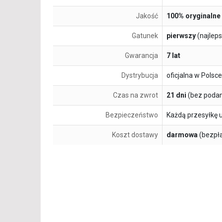
Jakość
100% oryginalne
Gatunek
pierwszy
(najlep
Gwarancja
7 lat
Dystrybucja
oficjalna w Polsce
Czas na zwrot
21 dni
(bez podan
Bezpieczeństwo
Każdą przesyłkę 
Koszt dostawy
darmowa
(bezpł