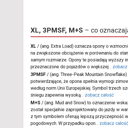
XL, 3PMSF, M+S
– co oznaczaj
XL
/
(ang. Extra Load) oznacza opony o wzmocnio
na zwiększone obciążenie w porównaniu do sta
samym rozmiarze. Opony te posiadają wyższy in
przeznaczone do pojazdów o większej
...
zobacz
3PMSF
/
(ang. Three-Peak Mountain Snowflake) 
potwierdzające, że opona spełnia wymogi zimow
według norm Unii Europejskiej. Symbol trzech s
śniegu zapewnia wysoką
...
zobacz całość
M+S
/
(ang. Mud and Snow) to oznaczenie wskaz
został specjalnie zaprojektowany do jazdy w war
z tym symbolem oferują lepszą przyczepność w
pogodowych. W przypadku opon
...
zobacz całoś