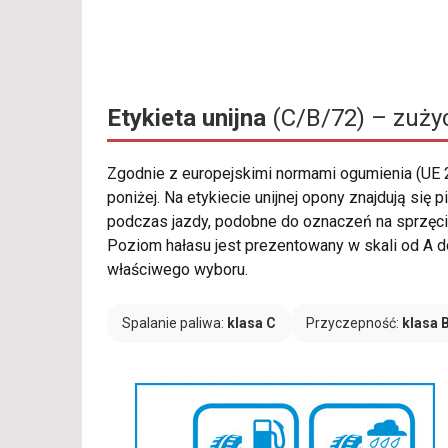
Etykieta unijna
(C/B/72) – zużyc
Zgodnie z europejskimi normami ogumienia (UE
poniżej. Na etykiecie unijnej opony znajdują si
podczas jazdy, podobne do oznaczeń na sprzęcie 
Poziom hałasu jest prezentowany w skali od A do 
właściwego wyboru.
Spalanie paliwa:
klasa C
Przyczepność:
klasa 