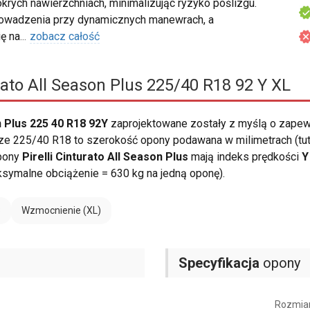
rych nawierzchniach, minimalizując ryzyko poślizgu.
rowadzenia przy dynamicznych manewrach, a
ę na
...
zobacz całość
urato All Season Plus 225/40 R18 92 Y XL
n Plus 225 40 R18 92Y
zaprojektowane zostały z myślą o zape
e 225/40 R18 to szerokość opony podawana w milimetrach (tuta
Opony
Pirelli Cinturato All Season Plus
mają indeks prędkości
Y
symalne obciążenie = 630 kg na jedną oponę).
8
Wzmocnienie (XL)
Specyfikacja
opony
Rozmia