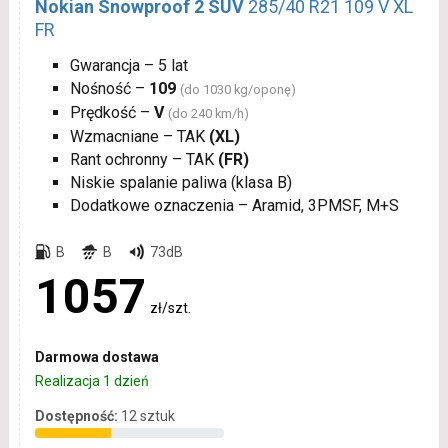
Nokian Snowproof 2 SUV
285/40 R21 109 V XL
FR
Gwarancja – 5 lat
Nośność –
109
(do 1030 kg/oponę)
Prędkość –
V
(do 240 km/h)
Wzmacniane – TAK
(XL)
Rant ochronny – TAK
(FR)
Niskie spalanie paliwa (klasa B)
Dodatkowe oznaczenia – Aramid, 3PMSF, M+S
B
B
73dB
1057
zł/szt.
Darmowa dostawa
Realizacja 1 dzień
Dostępność:
12 sztuk