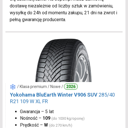
dostawę niezależnie od liczby sztuk w zamówieniu,
wysyłkę do 24h od momentu zakupu, 21 dni na zwrot i
pełną gwarancję producenta.
/ Klasa premium / Nowe /
2026
Yokohama BluEarth Winter V906 SUV
285/40
R21 109 W XL FR
Gwarancja – 5 lat
Nośność –
109
(do 1030 kg/oponę)
Prędkość –
W
(do 270 km/h)