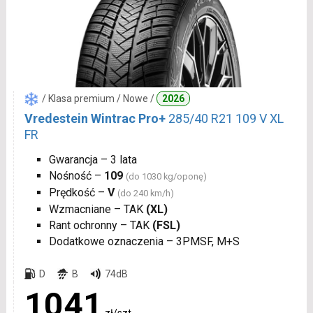
/ Klasa premium / Nowe /
2026
Vredestein Wintrac Pro+
285/40 R21 109 V XL
FR
Gwarancja – 3 lata
Nośność –
109
(do 1030 kg/oponę)
Prędkość –
V
(do 240 km/h)
Wzmacniane – TAK
(XL)
Rant ochronny – TAK
(FSL)
Dodatkowe oznaczenia – 3PMSF, M+S
D
B
74dB
1041
zł/szt.