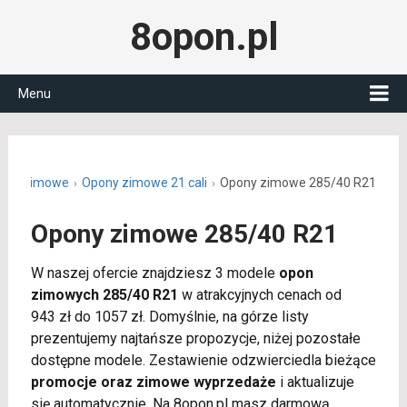
8opon.pl
Menu
ony zimowe
Opony zimowe 21 cali
Opony zimowe 285/40 R21
Opony zimowe 285/40 R21
W naszej ofercie znajdziesz 3 modele
opon
zimowych 285/40 R21
w atrakcyjnych cenach od
943 zł do 1057 zł. Domyślnie, na górze listy
prezentujemy najtańsze propozycje, niżej pozostałe
dostępne modele. Zestawienie odzwierciedla bieżące
promocje oraz zimowe wyprzedaże
i aktualizuje
się automatycznie. Na 8opon.pl masz darmową