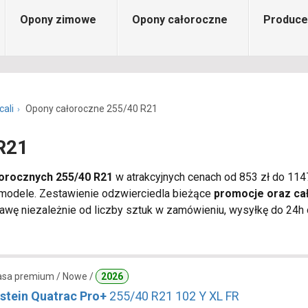
Opony zimowe
Opony całoroczne
Produce
cali
Opony całoroczne 255/40 R21
R21
orocznych 255/40 R21
w atrakcyjnych cenach od 853 zł do 1147
 modele. Zestawienie odzwierciedla bieżące
promocje oraz ca
wę niezależnie od liczby sztuk w zamówieniu, wysyłkę do 24h o
lasa premium / Nowe /
2026
stein Quatrac Pro+
255/40 R21 102 Y XL FR