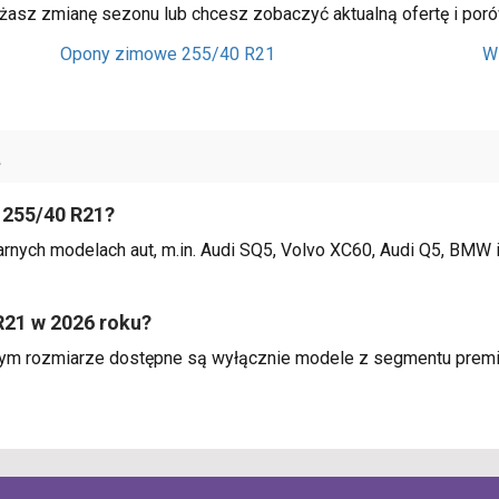
ażasz zmianę sezonu lub chcesz zobaczyć aktualną ofertę i poró
Opony zimowe 255/40 R21
W
a
 255/40 R21?
ych modelach aut, m.in. Audi SQ5, Volvo XC60, Audi Q5, BMW i7
R21 w 2026 roku?
ym rozmiarze dostępne są wyłącznie modele z segmentu premiu