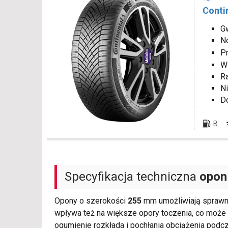
Conti
Gw
N
P
W
R
Ni
D
B
Specyfikacja techniczna
opon
Opony o szerokości
255
mm umożliwiają sprawnie
wpływa też na większe opory toczenia, co może
ogumienie rozkłada i pochłania obciążenia podc