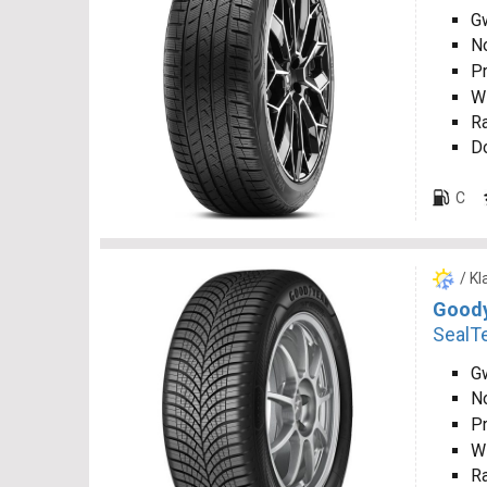
Gw
N
P
W
R
D
C
/ K
Goody
SealT
Gw
N
P
W
R