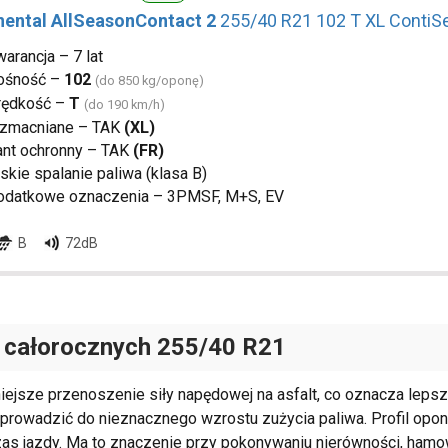
nental AllSeasonContact 2
255/40 R21 102 T XL ContiSe
arancja – 7 lat
ośność –
102
(do 850 kg/oponę)
rędkość –
T
(do 190 km/h)
zmacniane – TAK
(XL)
ant ochronny – TAK
(FR)
skie spalanie paliwa (klasa B)
odatkowe oznaczenia – 3PMSF, M+S, EV
B
72dB
 całorocznych
255/40 R21
jsze przenoszenie siły napędowej na asfalt, co oznacza lepsz
 prowadzić do nieznacznego wzrostu zużycia paliwa. Profil opo
zas jazdy. Ma to znaczenie przy pokonywaniu nierówności, hamo