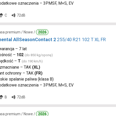
odatkowe oznaczenia – 3PMSF, M+S, EV
C
72dB
lasa premium / Nowe /
2026
nental AllSeasonContact 2
255/40 R21 102 T XL FR
arancja – 7 lat
ośność –
102
(do 850 kg/oponę)
rędkość –
T
(do 190 km/h)
zmacniane – TAK
(XL)
ant ochronny – TAK
(FR)
skie spalanie paliwa (klasa B)
odatkowe oznaczenia – 3PMSF, M+S, EV
B
72dB
lasa premium / Nowe /
2026