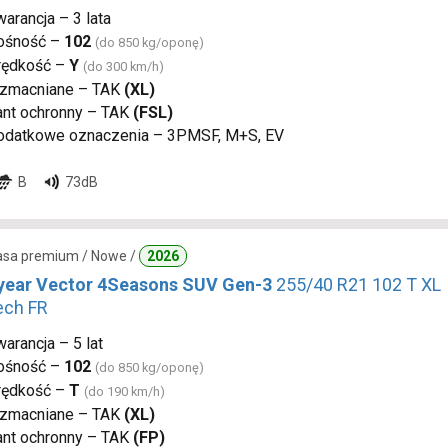
arancja – 3 lata
ośność –
102
(do 850 kg/oponę)
rędkość –
Y
(do 300 km/h)
zmacniane – TAK
(XL)
ant ochronny – TAK
(FSL)
odatkowe oznaczenia – 3PMSF, M+S, EV
B
73dB
lasa premium / Nowe /
2026
ear Vector 4Seasons SUV Gen-3
255/40 R21 102 T XL
ech FR
arancja – 5 lat
ośność –
102
(do 850 kg/oponę)
rędkość –
T
(do 190 km/h)
zmacniane – TAK
(XL)
ant ochronny – TAK
(FP)