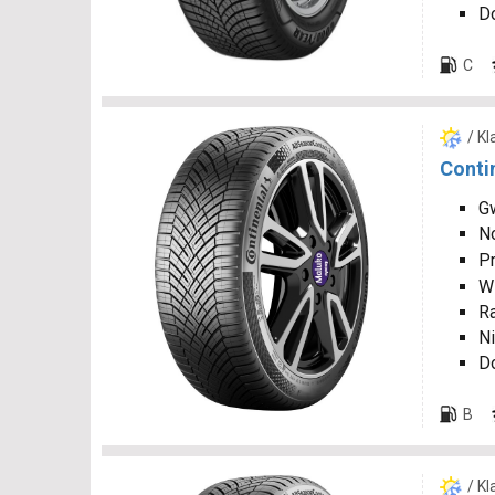
D
C
/ K
Conti
Gw
N
P
W
R
Ni
D
B
/ K