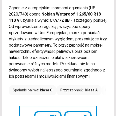
Zgodnie z europejskimi normami ogumienia (UE
2020/740) opona
Nokian Wetproof 1 265/60 R18
110 V
uzyskała wynik:
C
/
A
/
72 dB
- szczegóły poniżej.
Od wprowadzenia regulacji, wszystkie opony
sprzedawane w Unii Europejskiej muszą posiadać
etykiety z ujednoliconym wyglądem, prezentujące trzy
podstawowe parametry. To przyczepność na mokrej
nawierzchni, efektywność paliwowa oraz poziom
hałasu. Takie oznaczenie ułatwia kierowcom
porównanie różnych modeli. Przekłada się to na
świadomy wybór najlepszego ogumienia zgodnego z
ich potrzebami i możliwościami finansowymi.
Spalanie paliwa:
klasa C
Przyczepność:
klasa A
Hałas