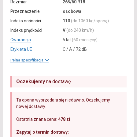
Rozmiar
265/60 R18
Przeznaczenie
osobowa
Indeks nośności
110
(do 1060 kg/oponę)
Indeks prędkości
V
(do 240 km/h)
Gwarancja
5 lat
(60 miesięcy)
Etykieta UE
C / A / 72 dB
Pełna specyfikacja
Oczekujemy
na dostawę
Ta opona wyprzedała się niedawno. Oczekujemy
nowej dostawy.
Ostatnia znana cena:
478 zł
Zapytaj o termin dostawy: