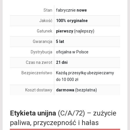
Stan
fabrycznie
nowe
Jakość
100% oryginalne
Gatunek
pierwszy
(najlepszy)
Gwarancja
5 lat
Dystrybucja
oficjalna w Polsce
Czas na zwrot
21 dni
Bezpieczeństwo
Każdą przesyłkę ubezpieczamy
do 10 000 zł
Koszt dostawy
darmowa
(bezpłatna)
Etykieta unijna
(C/A/72) – zużycie
paliwa, przyczepność i hałas