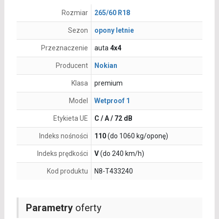
Rozmiar
265/60 R18
Sezon
opony letnie
Przeznaczenie
auta
4x4
Producent
Nokian
Klasa
premium
Model
Wetproof 1
Etykieta UE
C / A / 72 dB
Indeks nośności
110
(do 1060 kg/oponę)
Indeks prędkości
V
(do 240 km/h)
Kod produktu
N8-T433240
Parametry
oferty