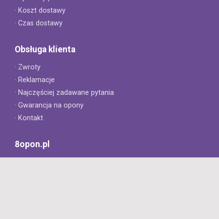
· Koszt dostawy
· Czas dostawy
Obsługa klienta
· Zwroty
· Reklamacje
· Najczęściej zadawane pytania
· Gwarancja na opony
· Kontakt
8opon.pl
· O firmie
· Opinie klientów
· Dlaczego warto u nas kupić?
· Polityka prywatności
· Regulamin