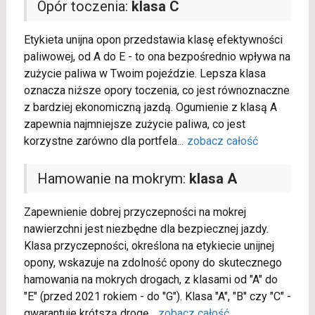
Opór toczenia:
klasa C
Etykieta unijna opon przedstawia klasę efektywności
paliwowej, od A do E - to ona bezpośrednio wpływa na
zużycie paliwa w Twoim pojeździe. Lepsza klasa
oznacza niższe opory toczenia, co jest równoznaczne
z bardziej ekonomiczną jazdą. Ogumienie z klasą A
zapewnia najmniejsze zużycie paliwa, co jest
korzystne zarówno dla portfela
...
zobacz całość
Hamowanie na mokrym:
klasa A
Zapewnienie dobrej przyczepności na mokrej
nawierzchni jest niezbędne dla bezpiecznej jazdy.
Klasa przyczepności, określona na etykiecie unijnej
opony, wskazuje na zdolność opony do skutecznego
hamowania na mokrych drogach, z klasami od "A" do
"E" (przed 2021 rokiem - do "G"). Klasa "A", "B" czy "C" -
gwarantuje krótszą drogę
...
zobacz całość