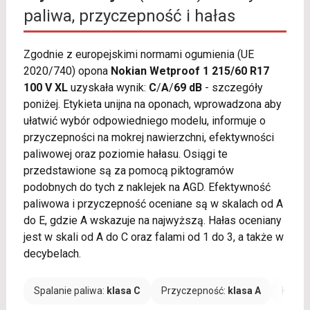
paliwa, przyczepność i hałas
Zgodnie z europejskimi normami ogumienia (UE
2020/740) opona
Nokian Wetproof 1 215/60 R17
100 V XL
uzyskała wynik:
C
/
A
/
69 dB
- szczegóły
poniżej. Etykieta unijna na oponach, wprowadzona aby
ułatwić wybór odpowiedniego modelu, informuje o
przyczepności na mokrej nawierzchni, efektywności
paliwowej oraz poziomie hałasu. Osiągi te
przedstawione są za pomocą piktogramów
podobnych do tych z naklejek na AGD. Efektywność
paliwowa i przyczepność oceniane są w skalach od A
do E, gdzie A wskazuje na najwyższą. Hałas oceniany
jest w skali od A do C oraz falami od 1 do 3, a także w
decybelach.
Spalanie paliwa:
klasa C
Przyczepność:
klasa A
Hałas