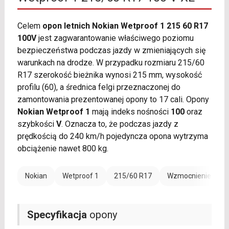
Celem
opon letnich Nokian Wetproof 1 215 60 R17
100V
jest zagwarantowanie właściwego poziomu
bezpieczeństwa podczas jazdy w zmieniających się
warunkach na drodze. W przypadku rozmiaru 215/60
R17 szerokość bieżnika wynosi 215 mm, wysokość
profilu (60), a średnica felgi przeznaczonej do
zamontowania prezentowanej opony to 17 cali. Opony
Nokian Wetproof 1
mają indeks nośności
100
oraz
szybkości
V
. Oznacza to, że podczas jazdy z
prędkością do 240 km/h pojedyncza opona wytrzyma
obciążenie nawet 800 kg.
Nokian
Wetproof 1
215/60 R17
Wzmocnienie (XL)
Specyfikacja
opony