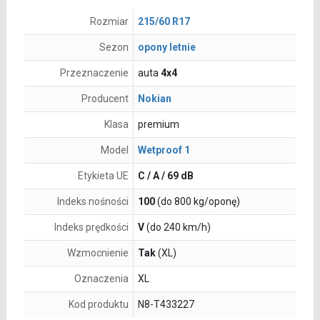
Rozmiar
215/60 R17
Sezon
opony letnie
Przeznaczenie
auta
4x4
Producent
Nokian
Klasa
premium
Model
Wetproof 1
Etykieta UE
C / A / 69 dB
Indeks nośności
100
(do 800 kg/oponę)
Indeks prędkości
V
(do 240 km/h)
Wzmocnienie
Tak
(XL)
Oznaczenia
XL
Kod produktu
N8-T433227