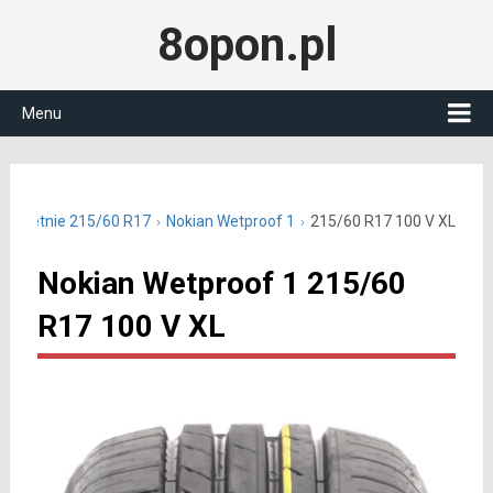
8opon.pl
Menu
ony letnie 215/60 R17
Nokian Wetproof 1
215/60 R17 100 V XL
Nokian Wetproof 1 215/60
R17 100 V XL