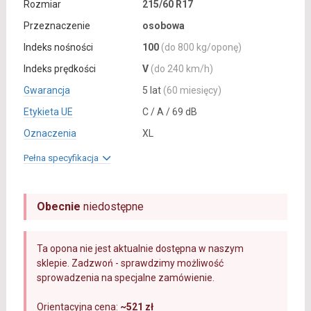
Rozmiar
215/60 R17
Przeznaczenie
osobowa
Indeks nośności
100
(do 800 kg/oponę)
Indeks prędkości
V
(do 240 km/h)
Gwarancja
5 lat
(60 miesięcy)
Etykieta UE
C / A / 69 dB
Oznaczenia
XL
Pełna specyfikacja
Obecnie
niedostępne
Ta opona nie jest aktualnie dostępna w naszym
sklepie. Zadzwoń - sprawdzimy możliwość
sprowadzenia na specjalne zamówienie.
Orientacyjna cena:
~521 zł