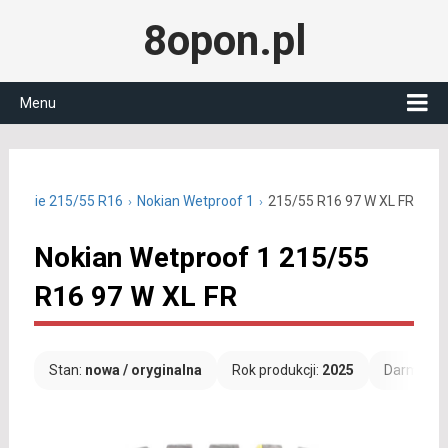
8opon.pl
Menu
y letnie 215/55 R16
Nokian Wetproof 1
215/55 R16 97 W XL FR
Nokian Wetproof 1 215/55
R16 97 W XL FR
Stan:
nowa / oryginalna
Rok produkcji:
2025
Darmowa 