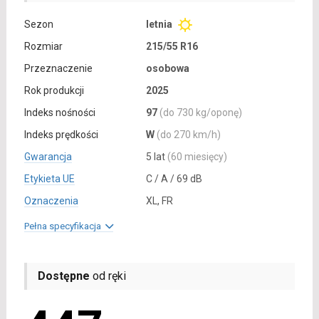
Sezon
letnia
Rozmiar
215/55 R16
Przeznaczenie
osobowa
Rok produkcji
2025
Indeks nośności
97
(do 730 kg/oponę)
Indeks prędkości
W
(do 270 km/h)
Gwarancja
5 lat
(60 miesięcy)
Etykieta UE
C / A / 69 dB
Oznaczenia
XL, FR
Pełna specyfikacja
Dostępne
od ręki