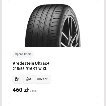
Opona letnia
Vredestein Ultrac+
215/55 R16 97 W XL
B
A
69 dB
460 zł
/ szt.