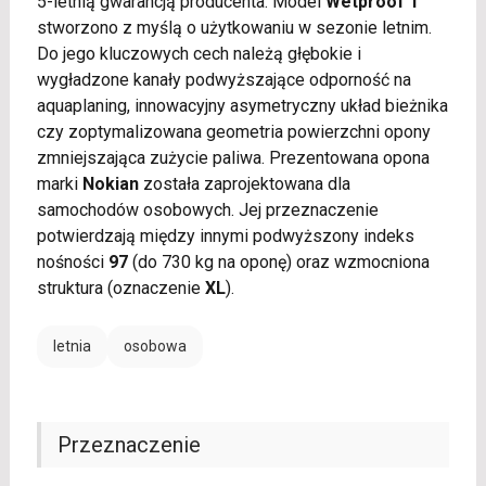
5-letnią gwarancją producenta. Model
Wetproof 1
stworzono z myślą o użytkowaniu w sezonie letnim.
Do jego kluczowych cech należą głębokie i
wygładzone kanały podwyższające odporność na
aquaplaning, innowacyjny asymetryczny układ bieżnika
czy zoptymalizowana geometria powierzchni opony
zmniejszająca zużycie paliwa. Prezentowana opona
marki
Nokian
została zaprojektowana dla
samochodów osobowych. Jej przeznaczenie
potwierdzają między innymi podwyższony indeks
nośności
97
(do 730 kg na oponę) oraz wzmocniona
struktura (oznaczenie
XL
).
letnia
osobowa
Przeznaczenie