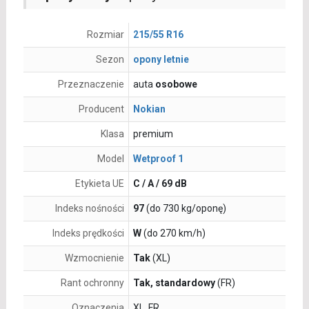
Rozmiar
215/55 R16
Sezon
opony letnie
Przeznaczenie
auta
osobowe
Producent
Nokian
Klasa
premium
Model
Wetproof 1
Etykieta UE
C / A / 69 dB
Indeks nośności
97
(do 730 kg/oponę)
Indeks prędkości
W
(do 270 km/h)
Wzmocnienie
Tak
(XL)
Rant ochronny
Tak, standardowy
(FR)
Oznaczenia
XL, FR