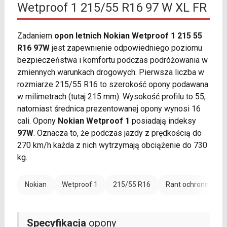
Wetproof 1 215/55 R16 97 W XL FR
Zadaniem
opon letnich Nokian Wetproof 1 215 55
R16 97W
jest zapewnienie odpowiedniego poziomu
bezpieczeństwa i komfortu podczas podróżowania w
zmiennych warunkach drogowych. Pierwsza liczba w
rozmiarze 215/55 R16 to szerokość opony podawana
w milimetrach (tutaj 215 mm). Wysokość profilu to 55,
natomiast średnica prezentowanej opony wynosi 16
cali. Opony
Nokian Wetproof 1
posiadają indeksy
97W
. Oznacza to, że podczas jazdy z prędkością do
270 km/h każda z nich wytrzymają obciążenie do 730
kg.
Nokian
Wetproof 1
215/55 R16
Rant ochronny (FR)
Specyfikacja
opony