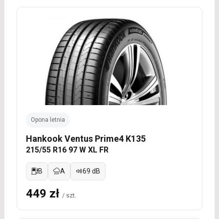
Opona letnia
Hankook Ventus Prime4 K135
215/55 R16 97 W XL FR
B
A
69 dB
449 zł
/ szt.