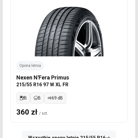
Opona letnia
Nexen N'Fera Primus
215/55 R16 97 W XL FR
B
B
69 dB
360 zł
/ szt.
Wszystkie opony letnie 215/55 R16