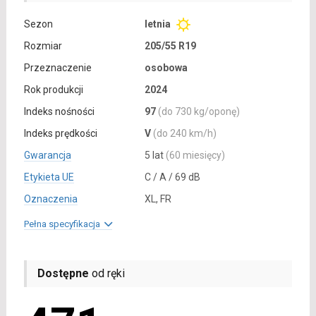
Sezon
letnia
Rozmiar
205/55 R19
Przeznaczenie
osobowa
Rok produkcji
2024
Indeks nośności
97
(do 730 kg/oponę)
Indeks prędkości
V
(do 240 km/h)
Gwarancja
5 lat
(60 miesięcy)
Etykieta UE
C / A / 69 dB
Oznaczenia
XL, FR
Pełna specyfikacja
Dostępne
od ręki