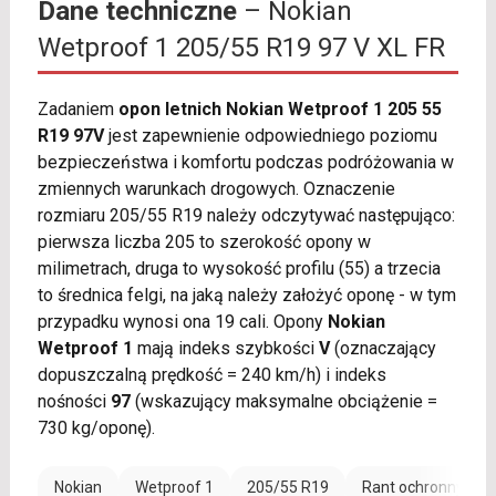
Dane techniczne
– Nokian
Wetproof 1 205/55 R19 97 V XL FR
Zadaniem
opon letnich Nokian Wetproof 1 205 55
R19 97V
jest zapewnienie odpowiedniego poziomu
bezpieczeństwa i komfortu podczas podróżowania w
zmiennych warunkach drogowych. Oznaczenie
rozmiaru 205/55 R19 należy odczytywać następująco:
pierwsza liczba 205 to szerokość opony w
milimetrach, druga to wysokość profilu (55) a trzecia
to średnica felgi, na jaką należy założyć oponę - w tym
przypadku wynosi ona 19 cali. Opony
Nokian
Wetproof 1
mają indeks szybkości
V
(oznaczający
dopuszczalną prędkość = 240 km/h) i indeks
nośności
97
(wskazujący maksymalne obciążenie =
730 kg/oponę).
Nokian
Wetproof 1
205/55 R19
Rant ochronny (FR)