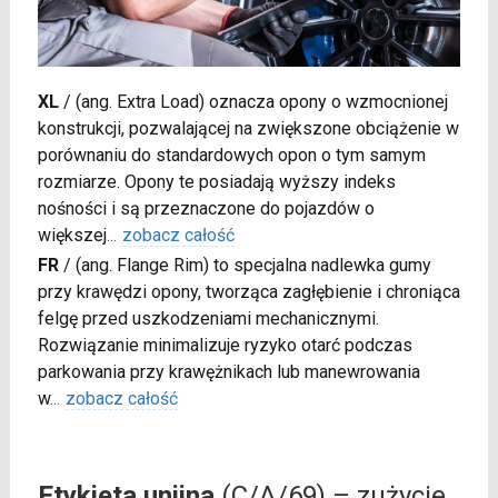
XL
/
(ang. Extra Load) oznacza opony o wzmocnionej
konstrukcji, pozwalającej na zwiększone obciążenie w
porównaniu do standardowych opon o tym samym
rozmiarze. Opony te posiadają wyższy indeks
nośności i są przeznaczone do pojazdów o
większej
...
zobacz całość
FR
/
(ang. Flange Rim) to specjalna nadlewka gumy
przy krawędzi opony, tworząca zagłębienie i chroniąca
felgę przed uszkodzeniami mechanicznymi.
Rozwiązanie minimalizuje ryzyko otarć podczas
parkowania przy krawężnikach lub manewrowania
w
...
zobacz całość
Etykieta unijna
(C/A/69) – zużycie