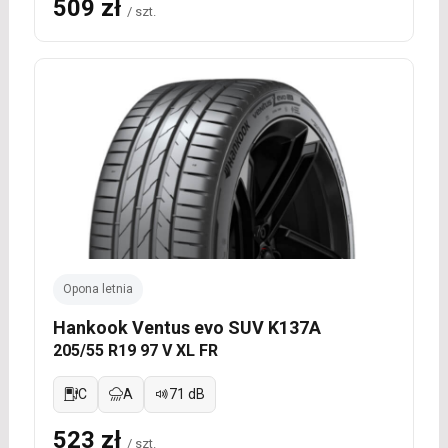
509 zł
/ szt.
Opona letnia
Hankook Ventus evo SUV K137A
205/55 R19 97 V XL FR
C
A
71 dB
523 zł
/ szt.