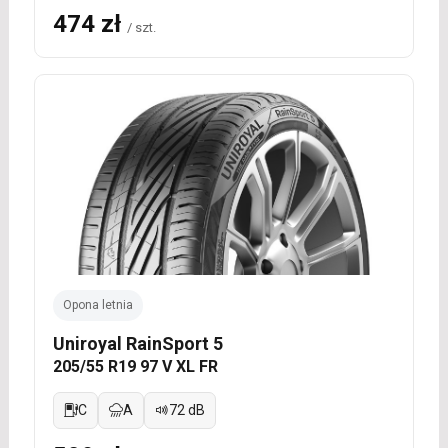
474 zł
/ szt.
Opona letnia
Uniroyal RainSport 5
205/55 R19 97 V XL FR
C
A
72 dB