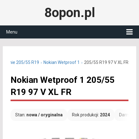
8opon.pl
Menu
y letnie 205/55 R19
Nokian Wetproof 1
205/55 R19 97 V XL FR
Nokian Wetproof 1 205/55
R19 97 V XL FR
Stan:
nowa / oryginalna
Rok produkcji:
2024
Darmowa 