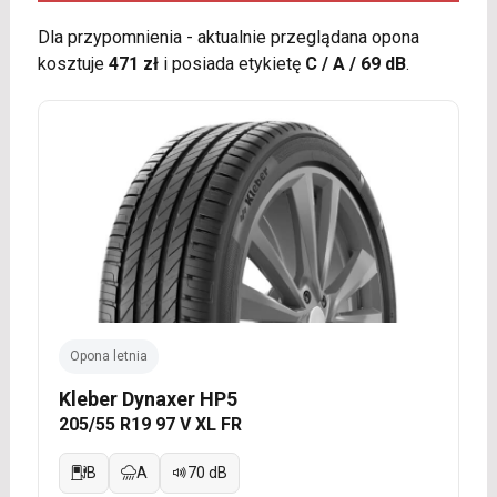
Dla przypomnienia - aktualnie przeglądana opona
kosztuje
471 zł
i posiada etykietę
C / A / 69 dB
.
Opona letnia
Kleber Dynaxer HP5
205/55 R19 97 V XL FR
B
A
70 dB