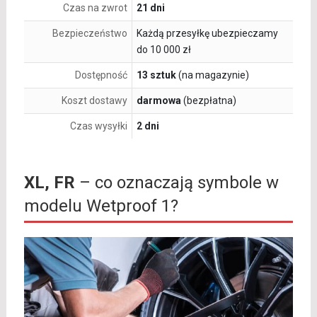
Czas na zwrot
21 dni
Bezpieczeństwo
Każdą przesyłkę ubezpieczamy
do 10 000 zł
Dostępność
13 sztuk
(na magazynie)
Koszt dostawy
darmowa
(bezpłatna)
Czas wysyłki
2 dni
XL, FR
– co oznaczają symbole w
modelu Wetproof 1?