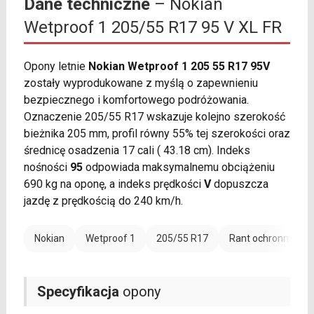
Dane techniczne
– Nokian
Wetproof 1 205/55 R17 95 V XL FR
Opony letnie
Nokian Wetproof 1 205 55 R17 95V
zostały wyprodukowane z myślą o zapewnieniu
bezpiecznego i komfortowego podróżowania.
Oznaczenie 205/55 R17 wskazuje kolejno szerokość
bieżnika 205 mm, profil równy 55% tej szerokości oraz
średnicę osadzenia 17 cali ( 43.18 cm). Indeks
nośności
95
odpowiada maksymalnemu obciążeniu
690 kg na oponę, a indeks prędkości
V
dopuszcza
jazdę z prędkością do 240 km/h.
Nokian
Wetproof 1
205/55 R17
Rant ochronny (FR)
Specyfikacja
opony