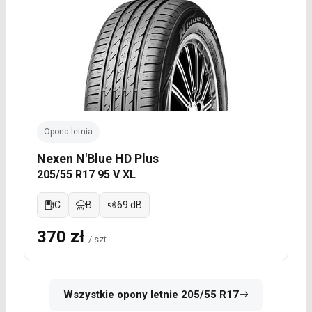
Opona letnia
Nexen N'Blue HD Plus
205/55 R17 95 V XL
C
B
69 dB
370 zł
/ szt.
Wszystkie opony letnie 205/55 R17