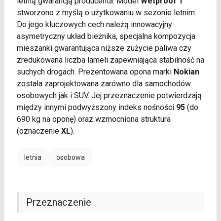
letnią gwarancją producenta. Model
Wetproof 1
stworzono z myślą o użytkowaniu w sezonie letnim.
Do jego kluczowych cech należą innowacyjny
asymetryczny układ bieżnika, specjalna kompozycja
mieszanki gwarantująca niższe zużycie paliwa czy
zredukowana liczba lameli zapewniająca stabilność na
suchych drogach. Prezentowana opona marki
Nokian
została zaprojektowana zarówno dla samochodów
osobowych jak i SUV. Jej przeznaczenie potwierdzają
między innymi podwyższony indeks nośności
95
(do
690 kg na oponę) oraz wzmocniona struktura
(oznaczenie
XL
).
letnia
osobowa
Przeznaczenie