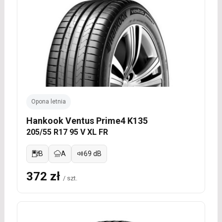
Opona letnia
Hankook Ventus Prime4 K135
205/55 R17 95 V XL FR
B
A
69 dB
372 zł
/ szt.