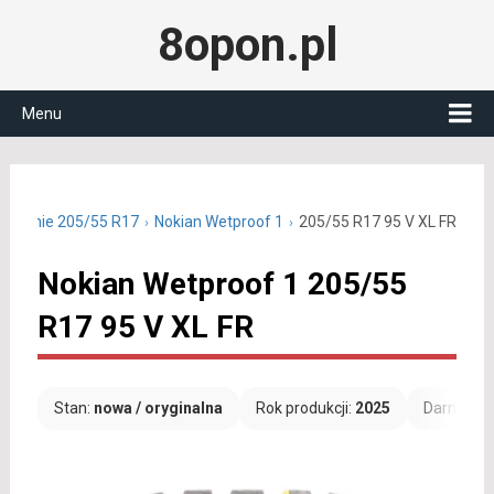
8opon.pl
Menu
y letnie 205/55 R17
Nokian Wetproof 1
205/55 R17 95 V XL FR
Nokian Wetproof 1 205/55
R17 95 V XL FR
Stan:
nowa / oryginalna
Rok produkcji:
2025
Darmowa 