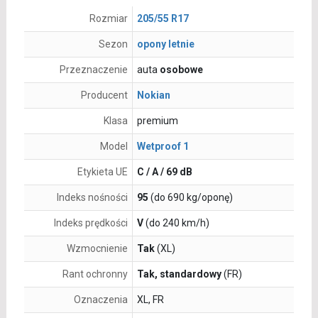
Rozmiar
205/55 R17
Sezon
opony letnie
Przeznaczenie
auta
osobowe
Producent
Nokian
Klasa
premium
Model
Wetproof 1
Etykieta UE
C / A / 69 dB
Indeks nośności
95
(do 690 kg/oponę)
Indeks prędkości
V
(do 240 km/h)
Wzmocnienie
Tak
(XL)
Rant ochronny
Tak, standardowy
(FR)
Oznaczenia
XL, FR