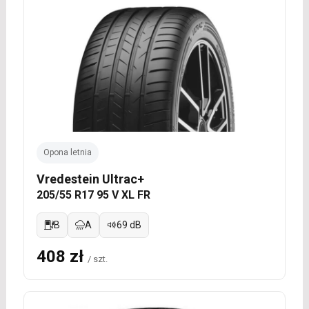
Opona letnia
Vredestein Ultrac+
205/55 R17 95 V XL FR
B
A
69 dB
408 zł
/ szt.