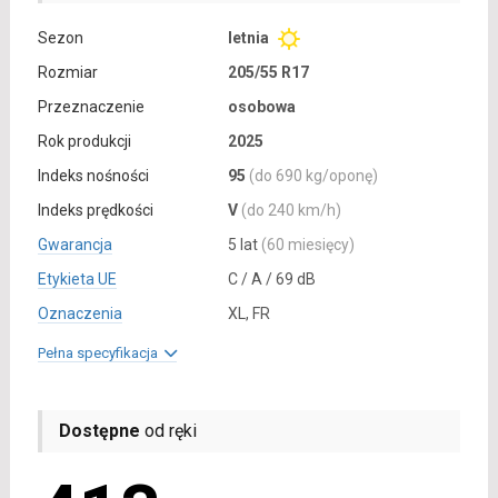
Sezon
letnia
Rozmiar
205/55 R17
Przeznaczenie
osobowa
Rok produkcji
2025
Indeks nośności
95
(do 690 kg/oponę)
Indeks prędkości
V
(do 240 km/h)
Gwarancja
5 lat
(60 miesięcy)
Etykieta UE
C / A / 69 dB
Oznaczenia
XL, FR
Pełna specyfikacja
Dostępne
od ręki