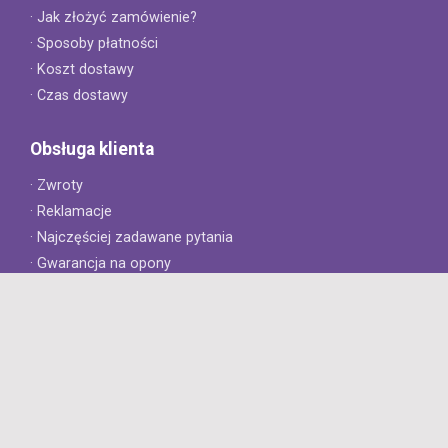
· Jak złożyć zamówienie?
· Sposoby płatności
· Koszt dostawy
· Czas dostawy
Obsługa klienta
· Zwroty
· Reklamacje
· Najczęściej zadawane pytania
· Gwarancja na opony
· Kontakt
8opon.pl
· O firmie
· Opinie klientów
· Dlaczego warto u nas kupić?