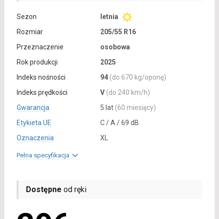
Sezon
letnia
Rozmiar
205/55 R16
Przeznaczenie
osobowa
Rok produkcji
2025
Indeks nośności
94
(do 670 kg/oponę)
Indeks prędkości
V
(do 240 km/h)
Gwarancja
5 lat
(60 miesięcy)
Etykieta UE
C / A / 69 dB
Oznaczenia
XL
Pełna specyfikacja
Dostępne
od ręki