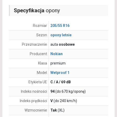
Specyfikacja
opony
Rozmiar
205/55 R16
Sezon
opony letnie
Przeznaczenie
auta
osobowe
Producent
Nokian
Klasa
premium
Model
Wetproof 1
Etykieta UE
C / A / 69 dB
Indeks nośności
94
(do 670 kg/oponę)
Indeks prędkości
V
(do 240 km/h)
Wzmocnienie
Tak
(XL)