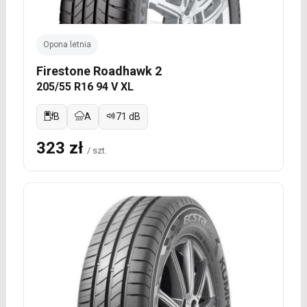
Opona letnia
Firestone Roadhawk 2
205/55 R16 94 V XL
B
A
71 dB
323 zł
/ szt.