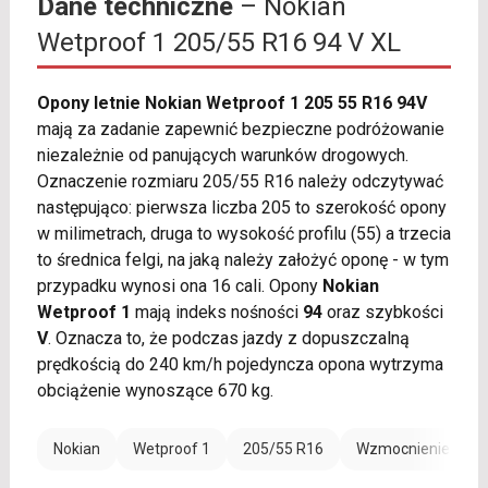
Dane techniczne
– Nokian
Wetproof 1 205/55 R16 94 V XL
Opony letnie Nokian Wetproof 1 205 55 R16 94V
mają za zadanie zapewnić bezpieczne podróżowanie
niezależnie od panujących warunków drogowych.
Oznaczenie rozmiaru 205/55 R16 należy odczytywać
następująco: pierwsza liczba 205 to szerokość opony
w milimetrach, druga to wysokość profilu (55) a trzecia
to średnica felgi, na jaką należy założyć oponę - w tym
przypadku wynosi ona 16 cali. Opony
Nokian
Wetproof 1
mają indeks nośności
94
oraz szybkości
V
. Oznacza to, że podczas jazdy z dopuszczalną
prędkością do 240 km/h pojedyncza opona wytrzyma
obciążenie wynoszące 670 kg.
Nokian
Wetproof 1
205/55 R16
Wzmocnienie (XL)