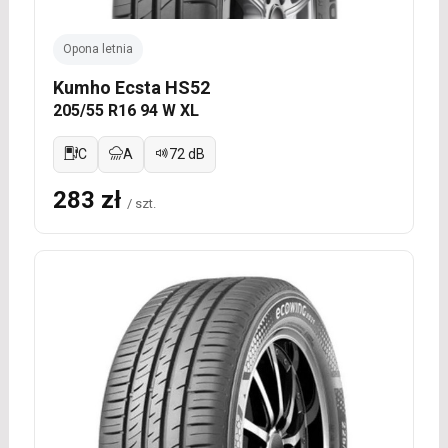
Opona letnia
Kumho Ecsta HS52
205/55 R16 94 W XL
C
A
72 dB
283 zł
/ szt.