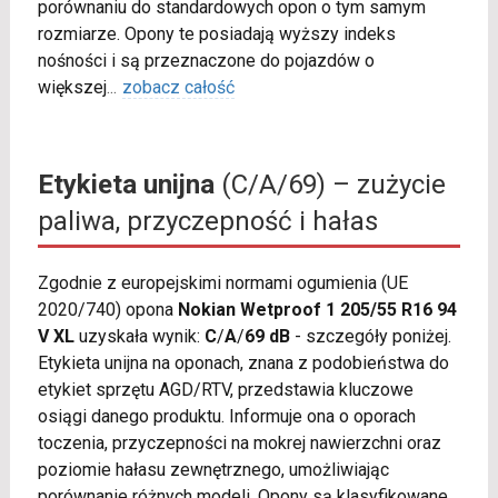
porównaniu do standardowych opon o tym samym
rozmiarze. Opony te posiadają wyższy indeks
nośności i są przeznaczone do pojazdów o
większej
...
zobacz całość
Etykieta unijna
(C/A/69) – zużycie
paliwa, przyczepność i hałas
Zgodnie z europejskimi normami ogumienia (UE
2020/740) opona
Nokian Wetproof 1 205/55 R16 94
V XL
uzyskała wynik:
C
/
A
/
69 dB
- szczegóły poniżej.
Etykieta unijna na oponach, znana z podobieństwa do
etykiet sprzętu AGD/RTV, przedstawia kluczowe
osiągi danego produktu. Informuje ona o oporach
toczenia, przyczepności na mokrej nawierzchni oraz
poziomie hałasu zewnętrznego, umożliwiając
porównanie różnych modeli. Opony są klasyfikowane