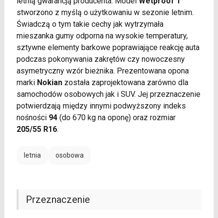
letnią gwarancją producenta. Model
Wetproof 1
stworzono z myślą o użytkowaniu w sezonie letnim.
Świadczą o tym takie cechy jak wytrzymała
mieszanka gumy odporna na wysokie temperatury,
sztywne elementy barkowe poprawiające reakcję auta
podczas pokonywania zakrętów czy nowoczesny
asymetryczny wzór bieżnika. Prezentowana opona
marki
Nokian
została zaprojektowana zarówno dla
samochodów osobowych jak i SUV. Jej przeznaczenie
potwierdzają między innymi podwyższony indeks
nośności
94
(do 670 kg na oponę) oraz rozmiar
205/55 R16
.
letnia
osobowa
Przeznaczenie