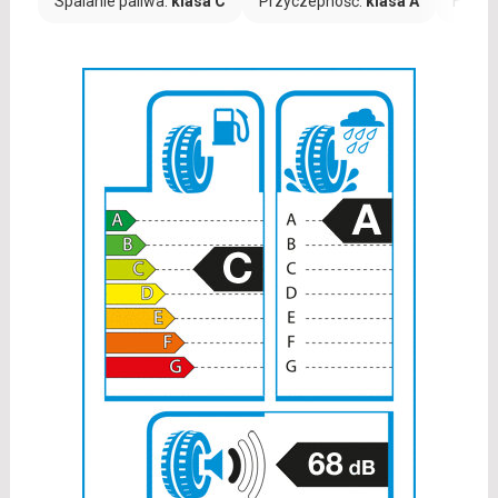
Spalanie paliwa:
klasa C
Przyczepność:
klasa A
Hałas