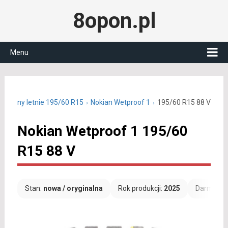
8opon.pl
Menu
Opony letnie 195/60 R15
Nokian Wetproof 1
195/60 R15 88 V
Nokian Wetproof 1 195/60
R15 88 V
Stan:
nowa / oryginalna
Rok produkcji:
2025
Darmowa 