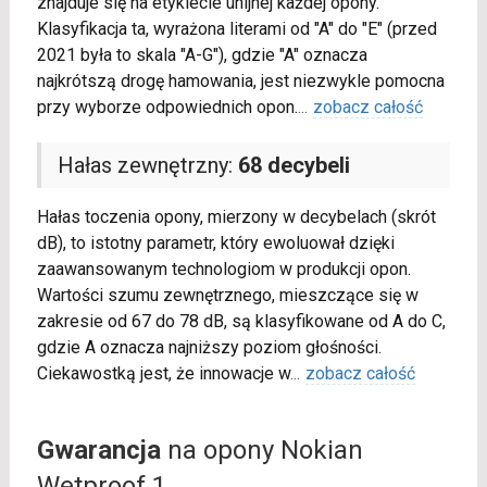
znajduje się na etykiecie unijnej każdej opony.
Klasyfikacja ta, wyrażona literami od "A" do "E" (przed
2021 była to skala "A-G"), gdzie "A" oznacza
najkrótszą drogę hamowania, jest niezwykle pomocna
przy wyborze odpowiednich opon.
...
zobacz całość
Hałas zewnętrzny:
68 decybeli
Hałas toczenia opony, mierzony w decybelach (skrót
dB), to istotny parametr, który ewoluował dzięki
zaawansowanym technologiom w produkcji opon.
Wartości szumu zewnętrznego, mieszczące się w
zakresie od 67 do 78 dB, są klasyfikowane od A do C,
gdzie A oznacza najniższy poziom głośności.
Ciekawostką jest, że innowacje w
...
zobacz całość
Gwarancja
na opony Nokian
Wetproof 1