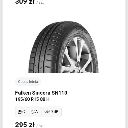
309 zł
/ szt.
Opona letnia
Falken Sincera SN110
195/60 R15 88 H
C
A
69 dB
295 zł
/ szt.