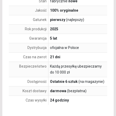
Stan
fabrycznie
nowe
Jakość
100% oryginalne
Gatunek
pierwszy
(najlepszy)
Rok produkcji
2025
Gwarancja
5 lat
Dystrybucja
oficjalna w Polsce
Czas na zwrot
21 dni
Bezpieczeństwo
Każdą przesyłkę ubezpieczamy
do 10 000 zł
Dostępność
Ostatnie 6 sztuk
(na magazynie)
Koszt dostawy
darmowa
(bezpłatna)
Czas wysyłki
24 godziny