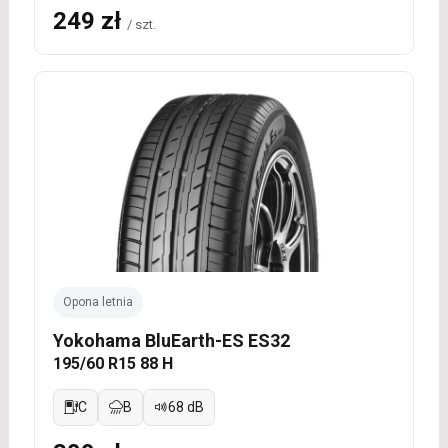
249 zł
/ szt.
Opona letnia
Yokohama BluEarth-ES ES32
195/60 R15 88 H
C
B
68 dB