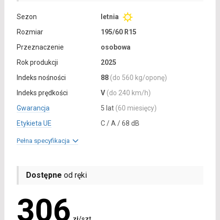
Sezon
letnia
Rozmiar
195/60 R15
Przeznaczenie
osobowa
Rok produkcji
2025
Indeks nośności
88
(do 560 kg/oponę)
Indeks prędkości
V
(do 240 km/h)
Gwarancja
5 lat
(60 miesięcy)
Etykieta UE
C / A / 68 dB
Pełna specyfikacja
Dostępne
od ręki
306
zł/szt.