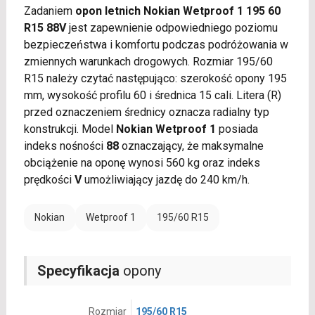
Zadaniem
opon letnich Nokian Wetproof 1 195 60
R15 88V
jest zapewnienie odpowiedniego poziomu
bezpieczeństwa i komfortu podczas podróżowania w
zmiennych warunkach drogowych. Rozmiar 195/60
R15 należy czytać następująco: szerokość opony 195
mm, wysokość profilu 60 i średnica 15 cali. Litera (R)
przed oznaczeniem średnicy oznacza radialny typ
konstrukcji. Model
Nokian Wetproof 1
posiada
indeks nośności
88
oznaczający, że maksymalne
obciążenie na oponę wynosi 560 kg oraz indeks
prędkości
V
umożliwiający jazdę do 240 km/h.
Nokian
Wetproof 1
195/60 R15
Specyfikacja
opony
Rozmiar
195/60 R15