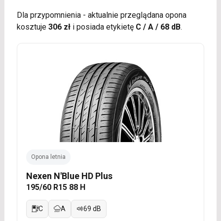
Dla przypomnienia - aktualnie przeglądana opona
kosztuje
306 zł
i posiada etykietę
C / A / 68 dB
.
Opona letnia
Nexen N'Blue HD Plus
195/60 R15 88 H
C
A
69 dB