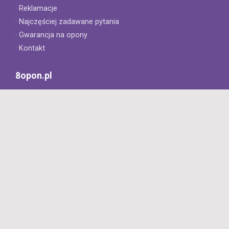
· Reklamacje
· Najczęściej zadawane pytania
· Gwarancja na opony
· Kontakt
8opon.pl
· O firmie
· Opinie klientów
· Dlaczego warto u nas kupić?
· Polityka prywatności
· Regulamin
Profesjonalny sklep z oponami oferujący tylko oryginalne
produkty. Szybka dostawa i niskie ceny.
727 668 422