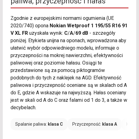
paliwa, przyczepność i hałas
Zgodnie z europejskimi normami ogumienia (UE
2020/740) opona
Nokian Wetproof 1 195/55 R16 91
V XL FR
uzyskała wynik:
C
/
A
/
69 dB
- szczegóły
poniżej. Etykieta unijna na oponach, wprowadzona aby
ułatwić wybór odpowiedniego modelu, informuje o
przyczepności na mokrej nawierzchni, efektywności
paliwowej oraz poziomie hałasu. Osiągi te
przedstawione są za pomocą piktogramów
podobnych do tych z naklejek na AGD. Efektywność
paliwowa i przyczepność oceniane są w skalach od A
do E, gdzie A wskazuje na najwyższą. Hałas oceniany
jest w skali od A do C oraz falami od 1 do 3, a także w
decybelach.
Spalanie paliwa:
klasa C
Przyczepność:
klasa A
Hałas