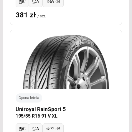
C
A
69 dB
381 zł
/ szt.
Opona letnia
Uniroyal RainSport 5
195/55 R16 91 V XL
C
A
72 dB