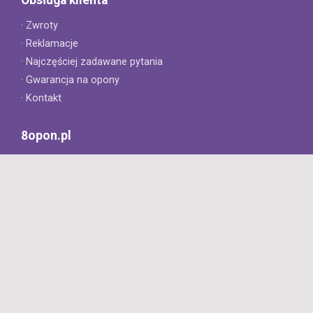
· Zwroty
· Reklamacje
· Najczęściej zadawane pytania
· Gwarancja na opony
· Kontakt
8opon.pl
· O firmie
· Opinie klientów
· Dlaczego warto u nas kupić?
· Polityka prywatności
· Regulamin
Profesjonalny sklep z oponami oferujący tylko oryginalne
produkty. Szybka dostawa i niskie ceny.