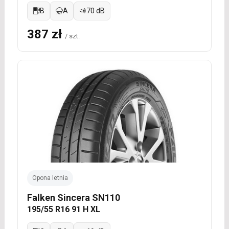
B
A
70 dB
387 zł
/ szt.
Opona letnia
Falken Sincera SN110
195/55 R16 91 H XL