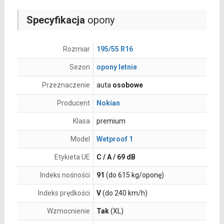
Specyfikacja
opony
Rozmiar
195/55 R16
Sezon
opony letnie
Przeznaczenie
auta
osobowe
Producent
Nokian
Klasa
premium
Model
Wetproof 1
Etykieta UE
C / A / 69 dB
Indeks nośności
91
(do 615 kg/oponę)
Indeks prędkości
V
(do 240 km/h)
Wzmocnienie
Tak
(XL)