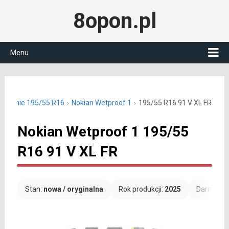
8opon.pl
Menu
y letnie 195/55 R16
Nokian Wetproof 1
195/55 R16 91 V XL FR
Nokian Wetproof 1 195/55
R16 91 V XL FR
Stan:
nowa / oryginalna
Rok produkcji:
2025
Darmowa 