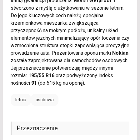
letnią gwarancją producenta. Model
Wetproof 1
stworzono z myślą o użytkowaniu w sezonie letnim.
Do jego kluczowych cech należą specjalna
krzemionkowa mieszanka zwiększająca
przyczepność na mokrym podłożu, unikalny układ
elementów jezdnych minimalizujący opór toczenia czy
wzmocniona struktura stopki zapewniająca precyzyjne
prowadzenie auta. Prezentowana opona marki
Nokian
została zaprojektowana dla samochodów osobowych.
Jej przeznaczenie potwierdzają między innymi
rozmiar
195/55 R16
oraz podwyższony indeks
nośności
91
(do 615 kg na oponę).
letnia
osobowa
Przeznaczenie