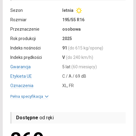
Sezon
letnia
Rozmiar
195/55 R16
Przeznaczenie
osobowa
Rok produkcji
2025
Indeks nośności
91
(do 615 kg/oponę)
Indeks prędkości
V
(do 240 km/h)
Gwarancja
5 lat
(60 miesięcy)
Etykieta UE
C / A / 69 dB
Oznaczenia
XL, FR
Pełna specyfikacja
Dostępne
od ręki