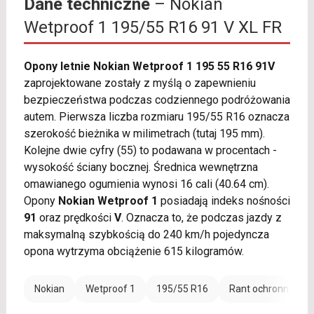
Dane techniczne
– Nokian
Wetproof 1 195/55 R16 91 V XL FR
Opony letnie Nokian Wetproof 1 195 55 R16 91V
zaprojektowane zostały z myślą o zapewnieniu
bezpieczeństwa podczas codziennego podróżowania
autem. Pierwsza liczba rozmiaru 195/55 R16 oznacza
szerokość bieżnika w milimetrach (tutaj 195 mm).
Kolejne dwie cyfry (55) to podawana w procentach -
wysokość ściany bocznej. Średnica wewnętrzna
omawianego ogumienia wynosi 16 cali (40.64 cm).
Opony
Nokian Wetproof 1
posiadają indeks nośności
91
oraz prędkości
V
. Oznacza to, że podczas jazdy z
maksymalną szybkością do 240 km/h pojedyncza
opona wytrzyma obciążenie 615 kilogramów.
Nokian
Wetproof 1
195/55 R16
Rant ochronny (FR)