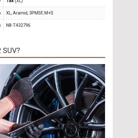
e
Tak
(XL)
a
XL, Aramid, 3PMSF, M+S
u
N8-T432796
2 SUV?