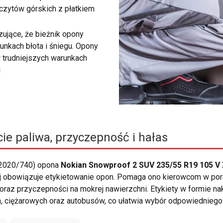
zczytów górskich z płatkiem
ujące, że bieżnik opony
unkach błota i śniegu. Opony
 trudniejszych warunkach
ć
ie paliwa, przyczepność i hałas
 2020/740) opona
Nokian Snowproof 2 SUV 235/55 R19 105 V
skiej obowiązuje etykietowanie opon. Pomaga ono kierowcom w 
oraz przyczepności na mokrej nawierzchni. Etykiety w formie n
ciężarowych oraz autobusów, co ułatwia wybór odpowiedniego