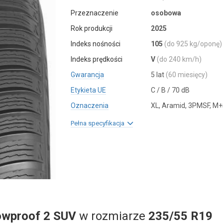
Przeznaczenie
osobowa
Rok produkcji
2025
Indeks nośności
105
(do 925 kg/oponę)
Indeks prędkości
V
(do 240 km/h)
Gwarancja
5 lat
(60 miesięcy)
Etykieta UE
C / B / 70 dB
Oznaczenia
XL, Aramid, 3PMSF, M
Pełna specyfikacja
wproof 2 SUV
w rozmiarze
235/55 R19