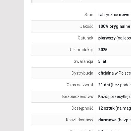
Stan
fabrycznie
nowe
Jakość
100% oryginalne
Gatunek
pierwszy
(najlep
Rok produkcji
2025
Gwarancja
5 lat
Dystrybucja
oficjalna w Polsce
Czas na zwrot
21 dni
(bez podan
Bezpieczeństwo
Każdą przesyłkę 
Dostępność
12 sztuk
(na mag
Koszt dostawy
darmowa
(bezpł