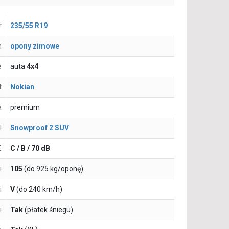
r
235/55 R19
n
opony zimowe
e
auta
4x4
t
Nokian
a
premium
l
Snowproof 2 SUV
E
C / B / 70 dB
i
105
(do 925 kg/oponę)
i
V
(do 240 km/h)
i
Tak
(płatek śniegu)