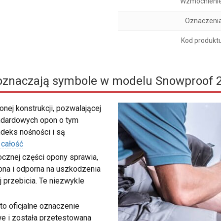
Wzmocnieni
Oznaczeni
Kod produkt
oznaczają symbole w modelu Snowproof 
nej konstrukcji, pozwalającej
ndardowych opon o tym
deks nośności i są
 całość
cznej części opony sprawia,
iona i odporna na uszkodzenia
j przebicia. Te niezwykle
to oficjalne oznaczenie
e i została przetestowana