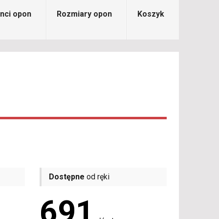
nci opon
Rozmiary opon
Koszyk
Dostępne
od ręki
691