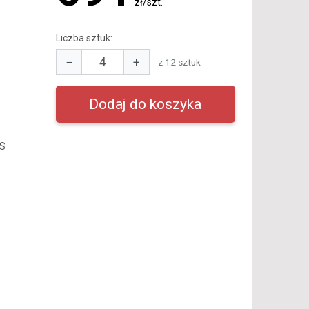
zł/szt.
Liczba sztuk:
−
+
z 12 sztuk
+S