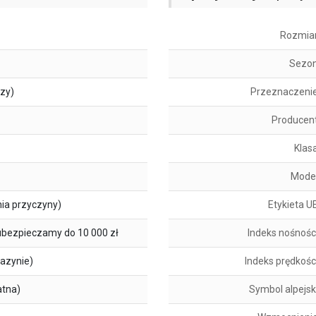
Rozmia
Sezo
szy)
Przeznaczeni
Producen
Klas
Mode
ia przyczyny)
Etykieta U
ubezpieczamy do 10 000 zł
Indeks nośnośc
azynie)
Indeks prędkośc
atna)
Symbol alpejsk