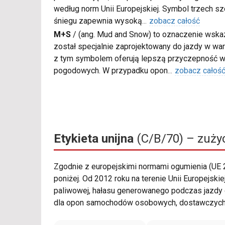
według norm Unii Europejskiej. Symbol trzech s
śniegu zapewnia wysoką
...
zobacz całość
M+S
/
(ang. Mud and Snow) to oznaczenie wskaz
został specjalnie zaprojektowany do jazdy w war
z tym symbolem oferują lepszą przyczepność w
pogodowych. W przypadku opon
...
zobacz całoś
Etykieta unijna
(C/B/70) – zużyc
Zgodnie z europejskimi normami ogumienia (UE
poniżej. Od 2012 roku na terenie Unii Europej
paliwowej, hałasu generowanego podczas jazdy 
dla opon samochodów osobowych, dostawczych, 