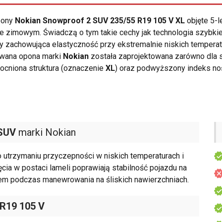
opony
Nokian Snowproof 2 SUV 235/55 R19 105 V XL
objęte 5-l
e zimowym. Świadczą o tym takie cechy jak technologia szybk
y zachowująca elastyczność przy ekstremalnie niskich temperat
owana opona marki
Nokian
została zaprojektowana zarówno dla 
ocniona struktura (oznaczenie
XL
) oraz podwyższony indeks n
SUV
marki Nokian
utrzymaniu przyczepności w niskich temperaturach i
ia w postaci lameli poprawiają stabilność pojazdu na
zdem podczas manewrowania na śliskich nawierzchniach.
 R19 105 V