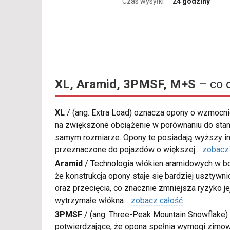
Czas wysyłki
24 godziny
XL, Aramid, 3PMSF, M+S
– co 
XL
/
(ang. Extra Load) oznacza opony o wzmocnio
na zwiększone obciążenie w porównaniu do sta
samym rozmiarze. Opony te posiadają wyższy in
przeznaczone do pojazdów o większej
...
zobacz
Aramid
/
Technologia włókien aramidowych w bo
że konstrukcja opony staje się bardziej usztywn
oraz przecięcia, co znacznie zmniejsza ryzyko je
wytrzymałe włókna
...
zobacz całość
3PMSF
/
(ang. Three-Peak Mountain Snowflake) 
potwierdzające, że opona spełnia wymogi zimow