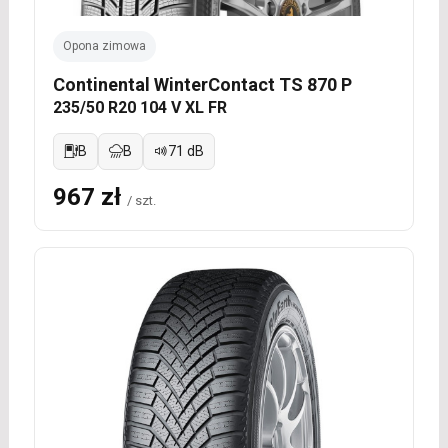
Opona zimowa
Continental WinterContact TS 870 P
235/50 R20 104 V XL FR
B
B
71 dB
967 zł
/ szt.