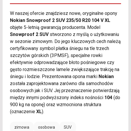
W naszej ofercie znajdziesz nowe, oryginalne opony
Nokian Snowproof 2 SUV 235/50 R20 104 V XL
objęte 5-letnią gwarancją producenta. Model
Snowproof 2 SUV
stworzono z myślą o użytkowaniu
w sezonie zimowym. Do jego kluczowych cech należą
certyfikowany symbol płatka śniegu na tle trzech
szczytów górskich (3PMSF), specjalne rowki
efektywnie odprowadzające błoto pośniegowe czy
gęsto rozmieszczone lamele zwiększające trakcję na
śniegu i lodzie. Prezentowana opona marki
Nokian
została zaprojektowana zarówno dla samochodów
osobowych jak i SUV. Jej przeznaczenie potwierdzają
między innymi podwyższony indeks nośności
104
(do
900 kg na oponę) oraz wzmocniona struktura
(oznaczenie
XL
).
zimowa
osobowa
SUV