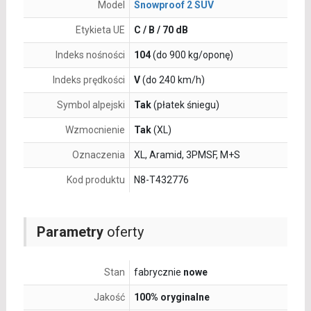
Model
Snowproof 2 SUV
Etykieta UE
C / B / 70 dB
Indeks nośności
104
(do 900 kg/oponę)
Indeks prędkości
V
(do 240 km/h)
Symbol alpejski
Tak
(płatek śniegu)
Wzmocnienie
Tak
(XL)
Oznaczenia
XL, Aramid, 3PMSF, M+S
Kod produktu
N8-T432776
Parametry
oferty
Stan
fabrycznie
nowe
Jakość
100% oryginalne