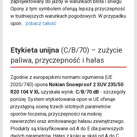
zaprojektowany do jazdy w warunkach błota i śniegu.
Opony z tym symbolem oferują lepszą przyczepność
w trudniejszych warunkach pogodowych. W przypadku
opon
...
zobacz całość
Etykieta unijna
(C/B/70) – zużycie
paliwa, przyczepność i hałas
Zgodnie z europejskimi normami ogumienia (UE
2020/740) opona
Nokian Snowproof 2 SUV 235/50
R20 104 V XL
uzyskała wynik:
C
/
B
/
70 dB
- szczegóły
poniżej. System etykietowania opon w UE oferuje
przystępną ocenę trzech istotnych parametrów:
oporów toczenia, przyczepności na mokrej
nawierzchni oraz emitowanego hałasu zewnętrznego.
Produkty są klasyfikowane od A do E dla pierwszych
dwóch parametrów. Hałas z kolei w skali od A do C.