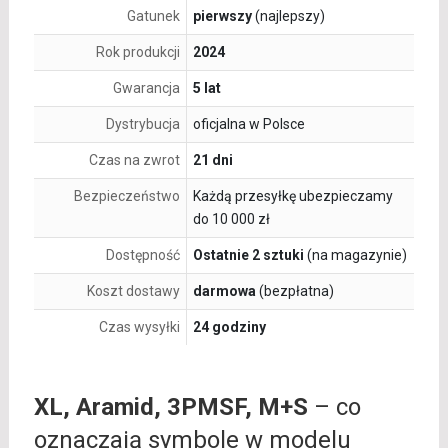
Gatunek
pierwszy
(najlepszy)
Rok produkcji
2024
Gwarancja
5 lat
Dystrybucja
oficjalna w Polsce
Czas na zwrot
21 dni
Bezpieczeństwo
Każdą przesyłkę ubezpieczamy
do 10 000 zł
Dostępność
Ostatnie 2 sztuki
(na magazynie)
Koszt dostawy
darmowa
(bezpłatna)
Czas wysyłki
24 godziny
XL, Aramid, 3PMSF, M+S
– co
oznaczają symbole w modelu