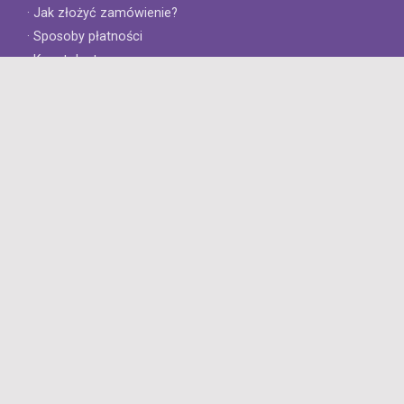
· Jak złożyć zamówienie?
· Sposoby płatności
· Koszt dostawy
· Czas dostawy
Obsługa klienta
· Zwroty
· Reklamacje
· Najczęściej zadawane pytania
· Gwarancja na opony
· Kontakt
8opon.pl
· O firmie
· Opinie klientów
· Dlaczego warto u nas kupić?