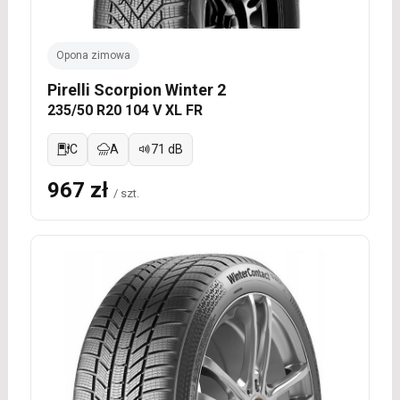
Opona zimowa
Pirelli Scorpion Winter 2
235/50 R20 104 V XL FR
C
A
71 dB
967 zł
/ szt.