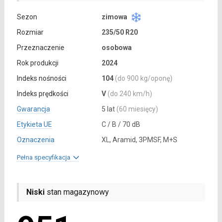
Sezon
zimowa
Rozmiar
235/50 R20
Przeznaczenie
osobowa
Rok produkcji
2024
Indeks nośności
104
(do 900 kg/oponę)
Indeks prędkości
V
(do 240 km/h)
Gwarancja
5 lat
(60 miesięcy)
Etykieta UE
C / B / 70 dB
Oznaczenia
XL, Aramid, 3PMSF, M+S
Pełna specyfikacja
Niski
stan magazynowy