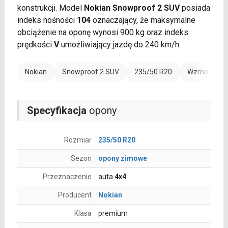
konstrukcji. Model
Nokian Snowproof 2 SUV
posiada
indeks nośności
104
oznaczający, że maksymalne
obciążenie na oponę wynosi 900 kg oraz indeks
prędkości
V
umożliwiający jazdę do 240 km/h.
Nokian
Snowproof 2 SUV
235/50 R20
Wzmocnienie
Specyfikacja
opony
Rozmiar
235/50 R20
Sezon
opony zimowe
Przeznaczenie
auta
4x4
Producent
Nokian
Klasa
premium