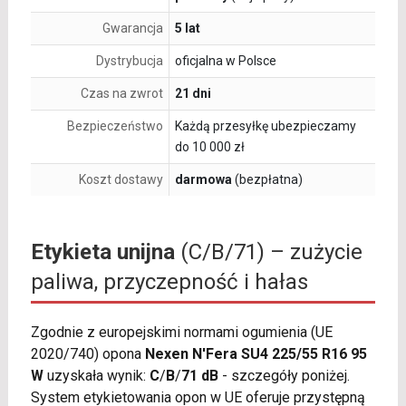
Gwarancja
5 lat
Dystrybucja
oficjalna w Polsce
Czas na zwrot
21 dni
Bezpieczeństwo
Każdą przesyłkę ubezpieczamy
do 10 000 zł
Koszt dostawy
darmowa
(bezpłatna)
Etykieta unijna
(C/B/71) – zużycie
paliwa, przyczepność i hałas
Zgodnie z europejskimi normami ogumienia (UE
2020/740) opona
Nexen N'Fera SU4 225/55 R16 95
W
uzyskała wynik:
C
/
B
/
71 dB
- szczegóły poniżej.
System etykietowania opon w UE oferuje przystępną