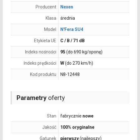
Producent
Nexen
Klasa
średnia
Model
N'Fera SU4
Etykieta UE
C / B / 71 dB
Indeks nośności
95
(do 690 kg/oponę)
Indeks prędkości
W
(do 270 km/h)
Kod produktu
N8-12448
Parametry
oferty
Stan
fabrycznie
nowe
Jakość
100% oryginalne
Gatunek
pierwszy
(najlepszy)