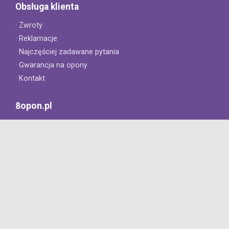
Obsługa klienta
· Zwroty
· Reklamacje
· Najczęściej zadawane pytania
· Gwarancja na opony
· Kontakt
8opon.pl
· O firmie
· Opinie klientów
· Dlaczego warto u nas kupić?
· Polityka prywatności
· Regulamin
Profesjonalny sklep z oponami oferujący tylko oryginalne
produkty. Szybka dostawa i niskie ceny.