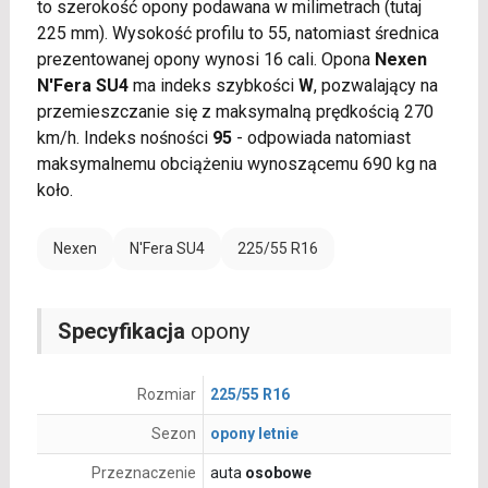
to szerokość opony podawana w milimetrach (tutaj
225 mm). Wysokość profilu to 55, natomiast średnica
prezentowanej opony wynosi 16 cali. Opona
Nexen
N'Fera SU4
ma indeks szybkości
W
, pozwalający na
przemieszczanie się z maksymalną prędkością 270
km/h. Indeks nośności
95
- odpowiada natomiast
maksymalnemu obciążeniu wynoszącemu 690 kg na
koło.
Nexen
N'Fera SU4
225/55 R16
Specyfikacja
opony
Rozmiar
225/55 R16
Sezon
opony letnie
Przeznaczenie
auta
osobowe