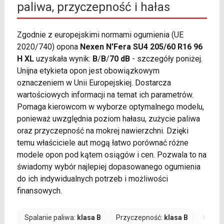
paliwa, przyczepność i hałas
Zgodnie z europejskimi normami ogumienia (UE
2020/740) opona
Nexen N'Fera SU4 205/60 R16 96
H XL
uzyskała wynik:
B
/
B
/
70 dB
- szczegóły poniżej.
Unijna etykieta opon jest obowiązkowym
oznaczeniem w Unii Europejskiej. Dostarcza
wartościowych informacji na temat ich parametrów.
Pomaga kierowcom w wyborze optymalnego modelu,
ponieważ uwzględnia poziom hałasu, zużycie paliwa
oraz przyczepność na mokrej nawierzchni. Dzięki
temu właściciele aut mogą łatwo porównać różne
modele opon pod kątem osiągów i cen. Pozwala to na
świadomy wybór najlepiej dopasowanego ogumienia
do ich indywidualnych potrzeb i możliwości
finansowych.
Spalanie paliwa:
klasa B
Przyczepność:
klasa B
Hałas: