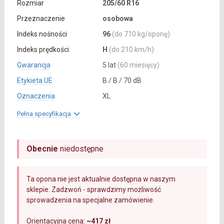
Rozmiar
205/60 R16
Przeznaczenie
osobowa
Indeks nośności
96
(do 710 kg/oponę)
Indeks prędkości
H
(do 210 km/h)
Gwarancja
5 lat
(60 miesięcy)
Etykieta UE
B / B / 70 dB
Oznaczenia
XL
Pełna specyfikacja
Obecnie
niedostępne
Ta opona nie jest aktualnie dostępna w naszym
sklepie. Zadzwoń - sprawdzimy możliwość
sprowadzenia na specjalne zamówienie.
Orientacyjna cena:
~417 zł