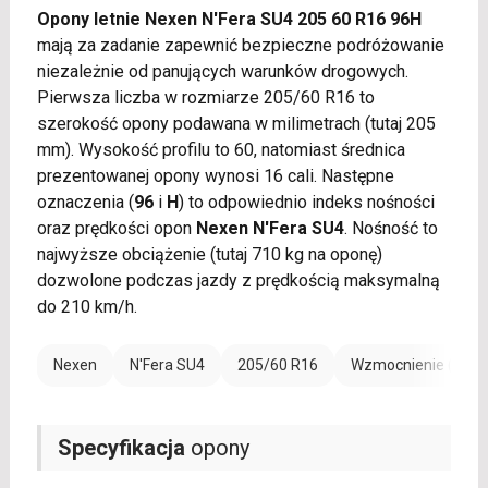
Opony letnie Nexen N'Fera SU4 205 60 R16 96H
mają za zadanie zapewnić bezpieczne podróżowanie
niezależnie od panujących warunków drogowych.
Pierwsza liczba w rozmiarze 205/60 R16 to
szerokość opony podawana w milimetrach (tutaj 205
mm). Wysokość profilu to 60, natomiast średnica
prezentowanej opony wynosi 16 cali. Następne
oznaczenia (
96
i
H
) to odpowiednio indeks nośności
oraz prędkości opon
Nexen N'Fera SU4
. Nośność to
najwyższe obciążenie (tutaj 710 kg na oponę)
dozwolone podczas jazdy z prędkością maksymalną
do 210 km/h.
Nexen
N'Fera SU4
205/60 R16
Wzmocnienie (XL)
Specyfikacja
opony