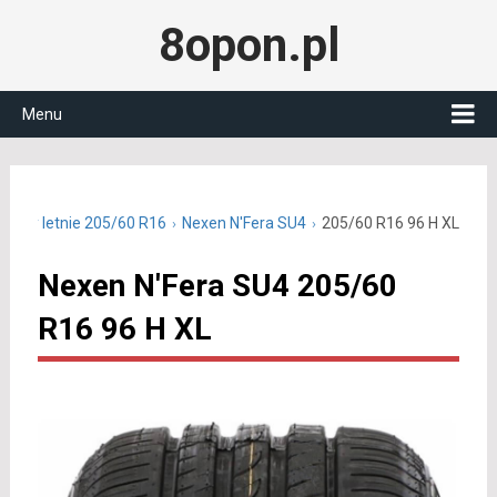
8opon.pl
Menu
Opony letnie 205/60 R16
Nexen N'Fera SU4
205/60 R16 96 H XL
Nexen N'Fera SU4 205/60
R16 96 H XL