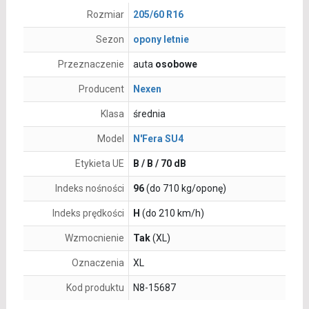
Rozmiar
205/60 R16
Sezon
opony letnie
Przeznaczenie
auta
osobowe
Producent
Nexen
Klasa
średnia
Model
N'Fera SU4
Etykieta UE
B / B / 70 dB
Indeks nośności
96
(do 710 kg/oponę)
Indeks prędkości
H
(do 210 km/h)
Wzmocnienie
Tak
(XL)
Oznaczenia
XL
Kod produktu
N8-15687