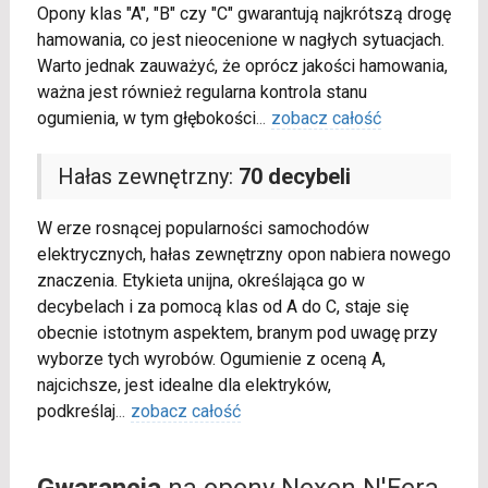
Opony klas "A", "B" czy "C" gwarantują najkrótszą drogę
hamowania, co jest nieocenione w nagłych sytuacjach.
Warto jednak zauważyć, że oprócz jakości hamowania,
ważna jest również regularna kontrola stanu
ogumienia, w tym głębokości
...
zobacz całość
Hałas zewnętrzny:
70 decybeli
W erze rosnącej popularności samochodów
elektrycznych, hałas zewnętrzny opon nabiera nowego
znaczenia. Etykieta unijna, określająca go w
decybelach i za pomocą klas od A do C, staje się
obecnie istotnym aspektem, branym pod uwagę przy
wyborze tych wyrobów. Ogumienie z oceną A,
najcichsze, jest idealne dla elektryków,
podkreślaj
...
zobacz całość
Gwarancja
na opony Nexen N'Fera