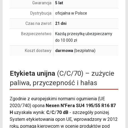
Gwarancja
5 lat
Dystrybucja
oficjalna w Polsce
Czas na zwrot
21 dni
Bezpieczeństwo
Każdą przesyłkę ubezpieczamy
do 10 000 zł
Koszt dostawy
darmowa
(bezpłatna)
Etykieta unijna
(C/C/70) – zużycie
paliwa, przyczepność i hałas
Zgodnie z europejskimi normami ogumienia (UE
2020/740) opona
Nexen N'Fera SU4 195/55 R16 87
H
uzyskała wynik:
C
/
C
/
70 dB
- szczegóły poniżej.
System etykietowania opon UE, wprowadzony w 2012
roku, pomaga kierowcom w ocenie produktów pod