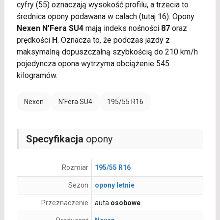
cyfry (55) oznaczają wysokość profilu, a trzecia to
średnica opony podawana w calach (tutaj 16). Opony
Nexen N'Fera SU4
mają indeks nośności
87
oraz
prędkości
H
. Oznacza to, że podczas jazdy z
maksymalną dopuszczalną szybkością do 210 km/h
pojedyncza opona wytrzyma obciążenie 545
kilogramów.
Nexen
N'Fera SU4
195/55 R16
Specyfikacja
opony
Rozmiar
195/55 R16
Sezon
opony letnie
Przeznaczenie
auta
osobowe