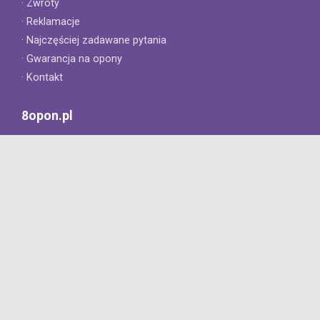
· Zwroty
· Reklamacje
· Najczęściej zadawane pytania
· Gwarancja na opony
· Kontakt
8opon.pl
· O firmie
· Opinie klientów
· Dlaczego warto u nas kupić?
· Polityka prywatności
· Regulamin
Profesjonalny sklep z oponami oferujący tylko oryginalne
produkty. Szybka dostawa i niskie ceny.
727 668 422