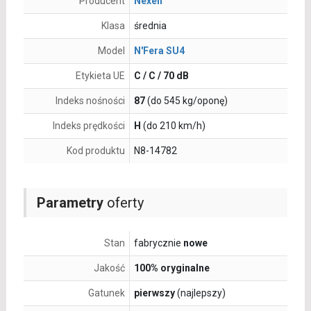
Producent
Nexen
Klasa
średnia
Model
N'Fera SU4
Etykieta UE
C / C / 70 dB
Indeks nośności
87
(do 545 kg/oponę)
Indeks prędkości
H
(do 210 km/h)
Kod produktu
N8-14782
Parametry
oferty
Stan
fabrycznie
nowe
Jakość
100% oryginalne
Gatunek
pierwszy
(najlepszy)