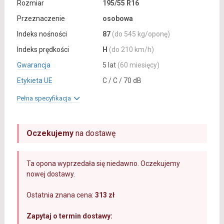
Rozmiar
195/55 R16
Przeznaczenie
osobowa
Indeks nośności
87
(do 545 kg/oponę)
Indeks prędkości
H
(do 210 km/h)
Gwarancja
5 lat
(60 miesięcy)
Etykieta UE
C / C / 70 dB
Pełna specyfikacja
Oczekujemy
na dostawę
Ta opona wyprzedała się niedawno. Oczekujemy
nowej dostawy.
Ostatnia znana cena:
313 zł
Zapytaj o termin dostawy: