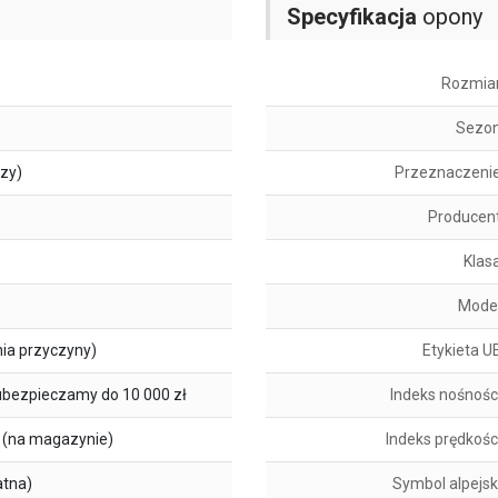
Specyfikacja
opony
Rozmia
Sezo
szy)
Przeznaczeni
Producen
Klas
Mode
ia przyczyny)
Etykieta U
ubezpieczamy do 10 000 zł
Indeks nośnośc
(na magazynie)
Indeks prędkośc
atna)
Symbol alpejsk