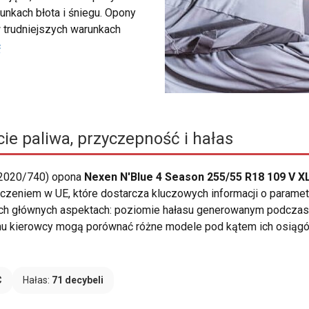
unkach błota i śniegu. Opony
 trudniejszych warunkach
ć
ie paliwa, przyczepność i hałas
 2020/740) opona
Nexen N'Blue 4 Season 255/55 R18 109 V X
czeniem w UE, które dostarcza kluczowych informacji o parametr
ch głównych aspektach: poziomie hałasu generowanym podczas j
emu kierowcy mogą porównać różne modele pod kątem ich osiągów
C
Hałas:
71 decybeli