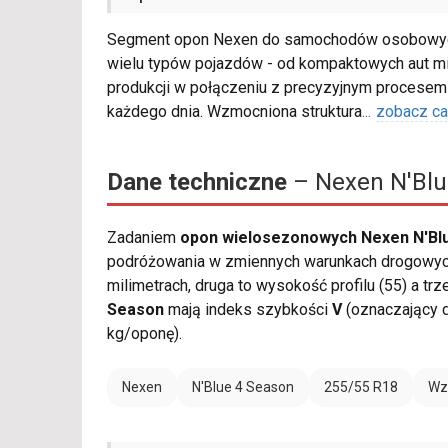
Segment opon Nexen do samochodów osobowyc
wielu typów pojazdów - od kompaktowych aut m
produkcji w połączeniu z precyzyjnym procesem 
każdego dnia. Wzmocniona struktura
...
zobacz ca
Dane techniczne
– Nexen N'Blu
Zadaniem
opon wielosezonowych Nexen N'Blu
podróżowania w zmiennych warunkach drogowych
milimetrach, druga to wysokość profilu (55) a tr
Season
mają indeks szybkości
V
(oznaczający 
kg/oponę).
Nexen
N'Blue 4 Season
255/55 R18
Wz