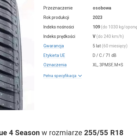
Przeznaczenie
osobowa
Rok produkcji
2023
Indeks nośności
109
(do 1030 kg/oponę
Indeks prędkości
V
(do 240 km/h)
Gwarancja
5 lat
(60 miesięcy)
Etykieta UE
D / C / 71 dB
Oznaczenia
XL, 3PMSF, M+S
Pełna specyfikacja
lue 4 Season
w rozmiarze
255/55 R18