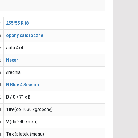
r
255/55 R18
n
opony całoroczne
e
auta
4x4
t
Nexen
a
średnia
l
N'Blue 4 Season
E
D / C / 71 dB
i
109
(do 1030 kg/oponę)
i
V
(do 240 km/h)
i
Tak
(płatek śniegu)