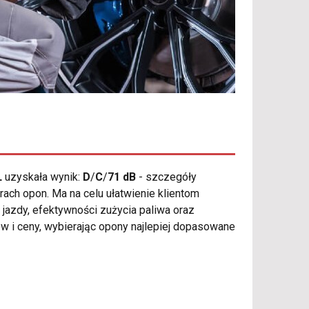
L
uzyskała wynik:
D
/
C
/
71 dB
- szczegóły
ach opon. Ma na celu ułatwienie klientom
azdy, efektywności zużycia paliwa oraz
 i ceny, wybierając opony najlepiej dopasowane