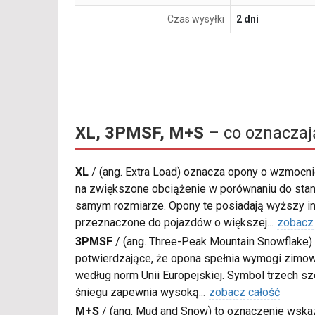
Czas wysyłki
2 dni
XL, 3PMSF, M+S
– co oznaczaj
XL
/
(ang. Extra Load) oznacza opony o wzmocnio
na zwiększone obciążenie w porównaniu do sta
samym rozmiarze. Opony te posiadają wyższy in
przeznaczone do pojazdów o większej
...
zobacz
3PMSF
/
(ang. Three-Peak Mountain Snowflake) 
potwierdzające, że opona spełnia wymogi zimow
według norm Unii Europejskiej. Symbol trzech s
śniegu zapewnia wysoką
...
zobacz całość
M+S
/
(ang. Mud and Snow) to oznaczenie wskaz