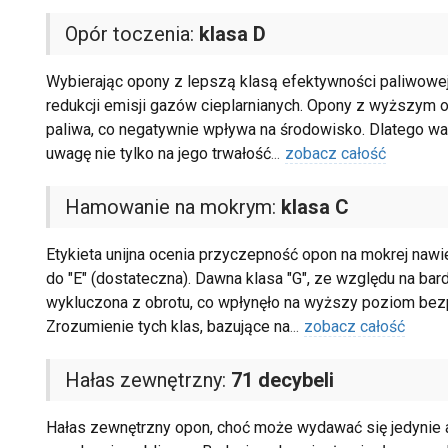
Opór toczenia:
klasa D
Wybierając opony z lepszą klasą efektywności paliwowej
redukcji emisji gazów cieplarnianych. Opony z wyższym 
paliwa, co negatywnie wpływa na środowisko. Dlatego wa
uwagę nie tylko na jego trwałość
...
zobacz całość
Hamowanie na mokrym:
klasa C
Etykieta unijna ocenia przyczepność opon na mokrej nawier
do "E" (dostateczna). Dawna klasa "G", ze względu na ba
wykluczona z obrotu, co wpłynęło na wyższy poziom bez
Zrozumienie tych klas, bazujące na
...
zobacz całość
Hałas zewnętrzny:
71 decybeli
Hałas zewnętrzny opon, choć może wydawać się jedynie