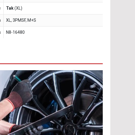
e
Tak
(XL)
a
XL, 3PMSF, M+S
u
N8-16480