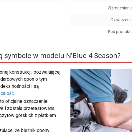
Wzmocnieni
Oznaczeni
Kod produkt
ą symbole w modelu N'Blue 4 Season?
nej konstrukcji, pozwalającej
ndardowych opon o tym
deks nośności i są
 całość
to oficjalne oznaczenie
e i została przetestowana
zczytów górskich z płatkiem
ujące, że bieżnik opony