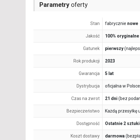
Parametry
oferty
Stan
fabrycznie
nowe
Jakość
100% oryginalne
Gatunek
pierwszy
(najlep
Rok produkcji
2023
Gwarancja
5 lat
Dystrybucja
oficjalna w Polsce
Czas na zwrot
21 dni
(bez podan
Bezpieczeństwo
Każdą przesyłkę 
Dostępność
Ostatnie 2 sztuki
Koszt dostawy
darmowa
(bezpł