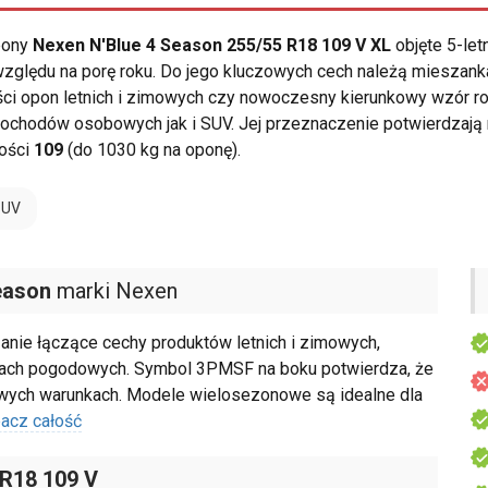
opony
Nexen N'Blue 4 Season 255/55 R18 109 V XL
objęte 5-let
względu na porę roku. Do jego kluczowych cech należą miesza
ści opon letnich i zimowych czy nowoczesny kierunkowy wzór 
ochodów osobowych jak i SUV. Jej przeznaczenie potwierdzają 
ności
109
(do 1030 kg na oponę).
SUV
eason
marki Nexen
anie łączące cechy produktów letnich i zimowych,
kach pogodowych. Symbol 3PMSF na boku potwierdza, że
wych warunkach. Modele wielosezonowe są idealne dla
acz całość
 R18 109 V