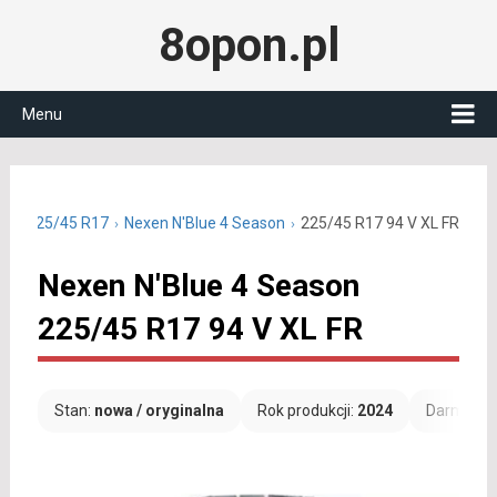
8opon.pl
Menu
zne 225/45 R17
Nexen N'Blue 4 Season
225/45 R17 94 V XL FR
Nexen N'Blue 4 Season
225/45 R17 94 V XL FR
Stan:
nowa / oryginalna
Rok produkcji:
2024
Darmowa 