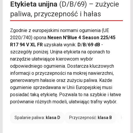
Etykieta unijna
(D/B/69) – zużycie
paliwa, przyczepność i hałas
Zgodnie z europejskimi normami ogumienia (UE
2020/740) opona
Nexen N'Blue 4 Season 225/45
R17 94 V XL FR
uzyskała wynik:
D
/
B
/
69 dB
-
szczegóły poniżej. Unijna etykieta na oponach to
narzędzie ułatwiające kierowcom wybór
odpowiedniego ogumienia. Dostarcza kluczowych
informacji o przyczepności na mokrej nawierzchni,
generowanym hałasie oraz zużyciu paliwa. Każde
ogumienie sprzedawana w Unii Europejskiej musi
posiadać taką etykietę. Pozwala to na szybkie i łatwe
porównanie różnych modeli, ułatwiając trafny wybór.
Spalanie paliwa:
klasa D
Przyczepność:
klasa B
Hałas