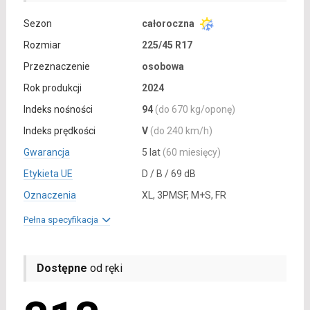
Sezon
całoroczna
Rozmiar
225/45 R17
Przeznaczenie
osobowa
Rok produkcji
2024
Indeks nośności
94
(do 670 kg/oponę)
Indeks prędkości
V
(do 240 km/h)
Gwarancja
5 lat
(60 miesięcy)
Etykieta UE
D / B / 69 dB
Oznaczenia
XL, 3PMSF, M+S, FR
Pełna specyfikacja
Dostępne
od ręki