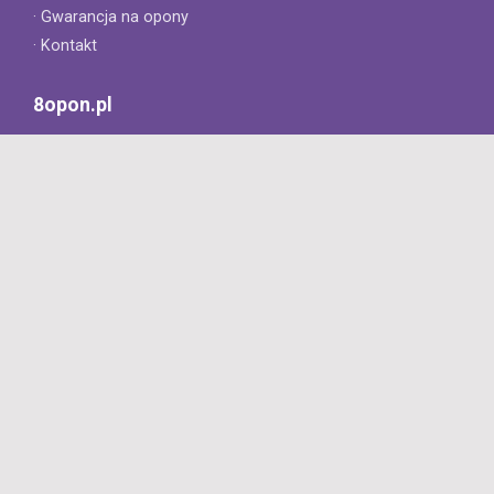
· Gwarancja na opony
· Kontakt
8opon.pl
· O firmie
· Opinie klientów
· Dlaczego warto u nas kupić?
· Polityka prywatności
· Regulamin
Profesjonalny sklep z oponami oferujący tylko oryginalne
produkty. Szybka dostawa i niskie ceny.
727 668 422
Dziś: 8:00 - 18:00
Jutro: 8:00 - 16:00