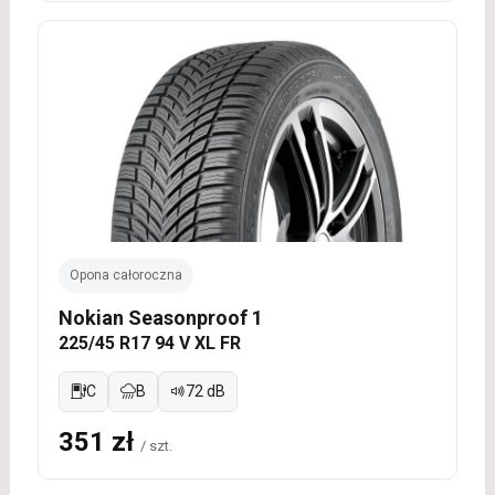
Opona całoroczna
Nokian Seasonproof 1
225/45 R17 94 V XL FR
C
B
72 dB
351 zł
/ szt.