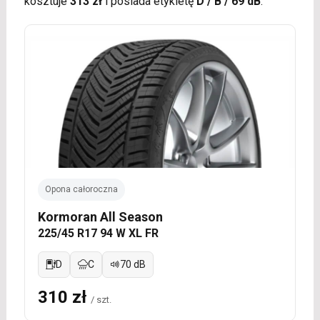
kosztuje
313 zł
i posiada etykietę
D / B / 69 dB
.
Opona całoroczna
Kormoran All Season
225/45 R17 94 W XL FR
D
C
70 dB
310 zł
/ szt.