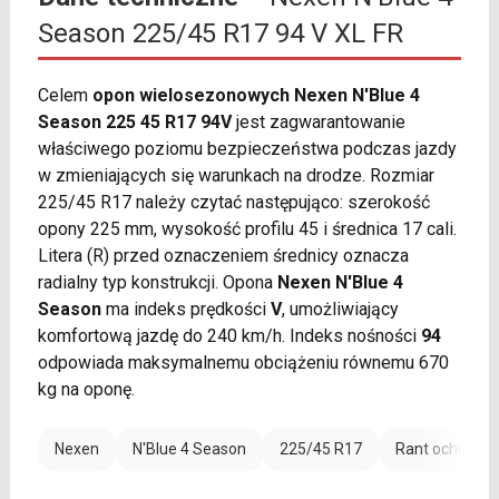
Season 225/45 R17 94 V XL FR
Celem
opon wielosezonowych Nexen N'Blue 4
Season 225 45 R17 94V
jest zagwarantowanie
właściwego poziomu bezpieczeństwa podczas jazdy
w zmieniających się warunkach na drodze. Rozmiar
225/45 R17 należy czytać następująco: szerokość
opony 225 mm, wysokość profilu 45 i średnica 17 cali.
Litera (R) przed oznaczeniem średnicy oznacza
radialny typ konstrukcji. Opona
Nexen N'Blue 4
Season
ma indeks prędkości
V
, umożliwiający
komfortową jazdę do 240 km/h. Indeks nośności
94
odpowiada maksymalnemu obciążeniu równemu 670
kg na oponę.
Nexen
N'Blue 4 Season
225/45 R17
Rant ochronny