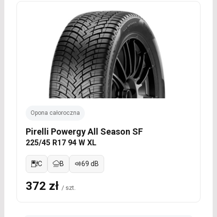
Opona całoroczna
Pirelli Powergy All Season SF
225/45 R17 94 W XL
C
B
69 dB
372 zł
/ szt.