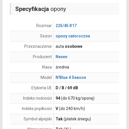
Specyfikacja
opony
Rozmiar
225/45 R17
Sezon
opony całoroczne
Przeznaczenie
auta
osobowe
Producent
Nexen
Klasa
średnia
Model
N'Blue 4 Season
Etykieta UE
D / B / 69 dB
Indeks nośności
94
(do 670 kg/oponę)
Indeks prędkości
V
(do 240 km/h)
Symbol alpejski
Tak
(płatek śniegu)