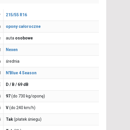
r
215/55 R16
n
opony całoroczne
e
auta
osobowe
t
Nexen
a
średnia
l
N'Blue 4 Season
E
D / B / 69 dB
i
97
(do 730 kg/oponę)
i
V
(do 240 km/h)
i
Tak
(płatek śniegu)