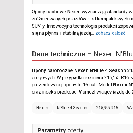
Opony osobowe Nexen wyznaczają standardy w s
zróżnicowanych pojazdów - od kompaktowych mo
SUV-y. Innowacyjna technologia produkcji zapew
się na płynną i stabilną jazdę
...
zobacz całość
Dane techniczne
– Nexen N'Blu
Opony całoroczne Nexen N'Blue 4 Season 21
drogowych. W przypadku rozmiaru 215/55 R16 sz
prezentowanej opony to 16 cali. Model
Nexen N'
oraz indeks prędkości
V
umożliwiający jazdę do 
Nexen
N'Blue 4 Season
215/55 R16
Wz
Parametry
oferty