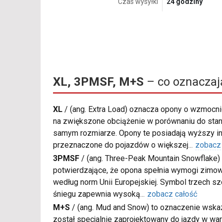
Czas wysyłki
24 godziny
XL, 3PMSF, M+S
– co oznaczaj
XL
/
(ang. Extra Load) oznacza opony o wzmocnio
na zwiększone obciążenie w porównaniu do sta
samym rozmiarze. Opony te posiadają wyższy in
przeznaczone do pojazdów o większej
...
zobacz
3PMSF
/
(ang. Three-Peak Mountain Snowflake) 
potwierdzające, że opona spełnia wymogi zimow
według norm Unii Europejskiej. Symbol trzech s
śniegu zapewnia wysoką
...
zobacz całość
M+S
/
(ang. Mud and Snow) to oznaczenie wskaz
został specjalnie zaprojektowany do jazdy w war