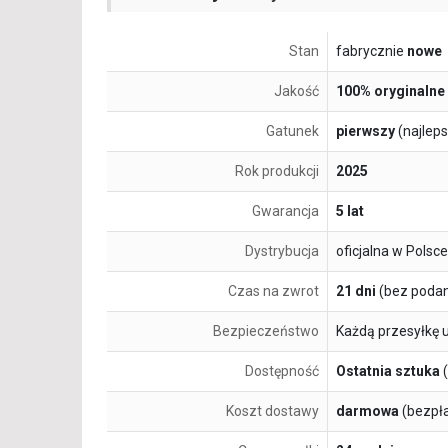
Stan
fabrycznie
nowe
Jakość
100% oryginalne
Gatunek
pierwszy
(najlep
Rok produkcji
2025
Gwarancja
5 lat
Dystrybucja
oficjalna w Polsce
Czas na zwrot
21 dni
(bez podan
Bezpieczeństwo
Każdą przesyłkę 
Dostępność
Ostatnia sztuka
(
Koszt dostawy
darmowa
(bezpł