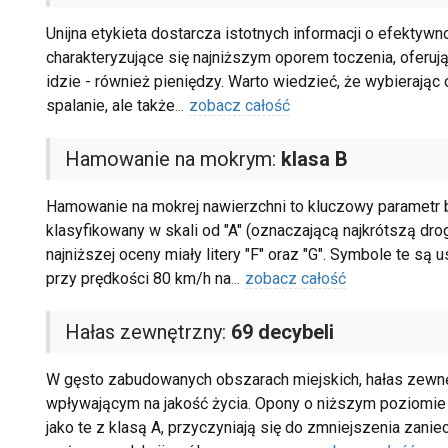
Unijna etykieta dostarcza istotnych informacji o efektyw
charakteryzujące się najniższym oporem toczenia, oferuj
idzie - również pieniędzy. Warto wiedzieć, że wybierając 
spalanie, ale także
...
zobacz całość
Hamowanie na mokrym:
klasa B
Hamowanie na mokrej nawierzchni to kluczowy parametr b
klasyfikowany w skali od "A" (oznaczającą najkrótszą dro
najniższej oceny miały litery "F" oraz "G". Symbole te s
przy prędkości 80 km/h na
...
zobacz całość
Hałas zewnętrzny:
69 decybeli
W gęsto zabudowanych obszarach miejskich, hałas zewnę
wpływającym na jakość życia. Opony o niższym poziomie t
jako te z klasą A, przyczyniają się do zmniejszenia zan