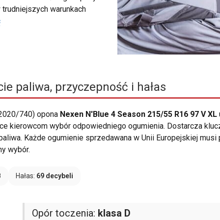
 trudniejszych warunkach
ć
ie paliwa, przyczepność i hałas
 2020/740) opona
Nexen N'Blue 4 Season 215/55 R16 97 V XL
ające kierowcom wybór odpowiedniego ogumienia. Dostarcza kluc
paliwa. Każde ogumienie sprzedawana w Unii Europejskiej musi p
ny wybór.
B
Hałas:
69 decybeli
Opór toczenia:
klasa D