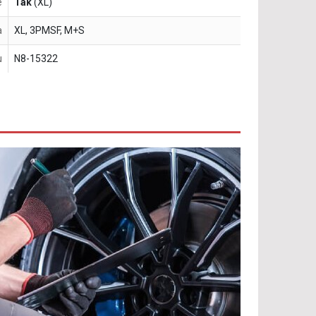
e
Tak
(XL)
a
XL, 3PMSF, M+S
u
N8-15322