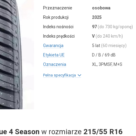
Przeznaczenie
osobowa
Rok produkcji
2025
Indeks nośności
97
(do 730 kg/oponę)
Indeks prędkości
V
(do 240 km/h)
Gwarancja
5 lat
(60 miesięcy)
Etykieta UE
D / B / 69 dB
Oznaczenia
XL, 3PMSF, M+S
Pełna specyfikacja
lue 4 Season
w rozmiarze
215/55 R16