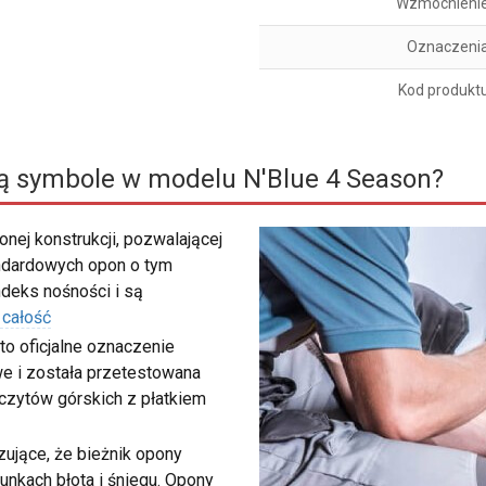
Wzmocnieni
Oznaczeni
Kod produkt
ą symbole w modelu N'Blue 4 Season?
nej konstrukcji, pozwalającej
ndardowych opon o tym
deks nośności i są
 całość
to oficjalne oznaczenie
e i została przetestowana
zczytów górskich z płatkiem
ujące, że bieżnik opony
unkach błota i śniegu. Opony