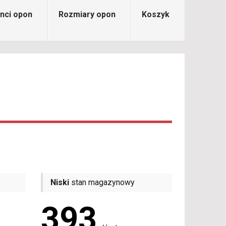
nci opon
Rozmiary opon
Koszyk
Niski
stan magazynowy
393