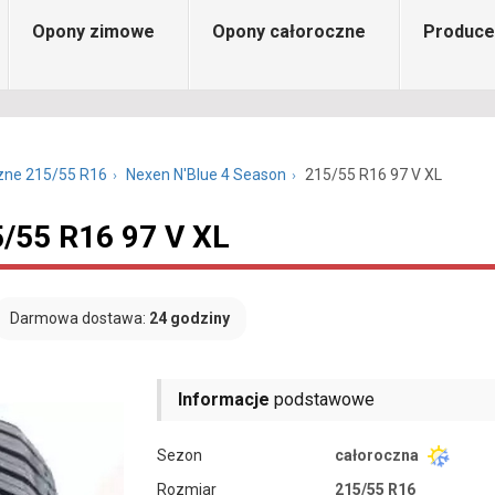
Opony zimowe
Opony całoroczne
Produce
zne 215/55 R16
Nexen N'Blue 4 Season
215/55 R16 97 V XL
5/55 R16 97 V XL
Darmowa dostawa:
24 godziny
Informacje
podstawowe
Sezon
całoroczna
Rozmiar
215/55 R16