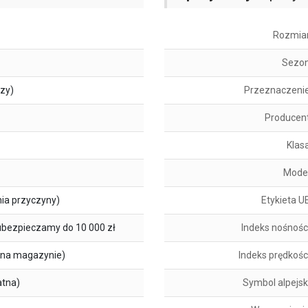
Rozmia
Sezo
szy)
Przeznaczeni
Producen
Klas
Mode
ia przyczyny)
Etykieta U
ubezpieczamy do 10 000 zł
Indeks nośnośc
na magazynie)
Indeks prędkośc
atna)
Symbol alpejsk