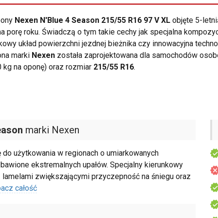
opony
Nexen N'Blue 4 Season 215/55 R16 97 V XL
objęte 5-letn
a porę roku. Świadczą o tym takie cechy jak specjalna kompoz
kowy układ powierzchni jezdnej bieżnika czy innowacyjna techno
ona marki
Nexen
została zaprojektowana dla samochodów osobo
 kg na oponę) oraz rozmiar
215/55 R16
.
eason
marki Nexen
ę do użytkowania w regionach o umiarkowanych
ozbawione ekstremalnych upałów. Specjalny kierunkowy
 z lamelami zwiększającymi przyczepność na śniegu oraz
acz całość