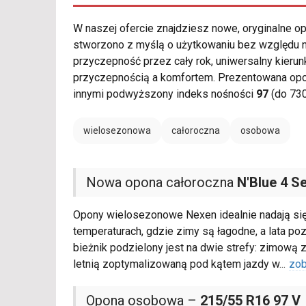
W naszej ofercie znajdziesz nowe, oryginalne 
stworzono z myślą o użytkowaniu bez względu n
przyczepność przez cały rok, uniwersalny kierun
przyczepnością a komfortem. Prezentowana op
innymi podwyższony indeks nośności
97
(do 730
wielosezonowa
całoroczna
osobowa
Nowa opona całoroczna
N'Blue 4 S
Opony wielosezonowe Nexen idealnie nadają si
temperaturach, gdzie zimy są łagodne, a lata p
bieżnik podzielony jest na dwie strefy: zimową
letnią zoptymalizowaną pod kątem jazdy w
...
zob
Opona osobowa –
215/55 R16 97 V