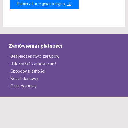
Pobierz kartę gwarancyjną
Zamówienia i płatności
· Bezpieczeństwo zakupów
· Jak złożyć zamówienie?
· Sposoby płatności
· Koszt dostawy
· Czas dostawy
Obsługa klienta
· Zwroty
· Reklamacje
· Najczęściej zadawane pytania