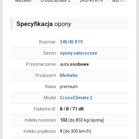
Michelin
CrossClimate 2
245/45 R19
Wzmocnienie 
Specyfikacja
opony
Rozmiar
245/45 R19
Sezon
opony całoroczne
Przeznaczenie
auta
osobowe
Producent
Michelin
Klasa
premium
Model
CrossClimate 2
Etykieta UE
B / B / 71 dB
Indeks nośności
102
(do 850 kg/oponę)
Indeks prędkości
Y
(do 300 km/h)