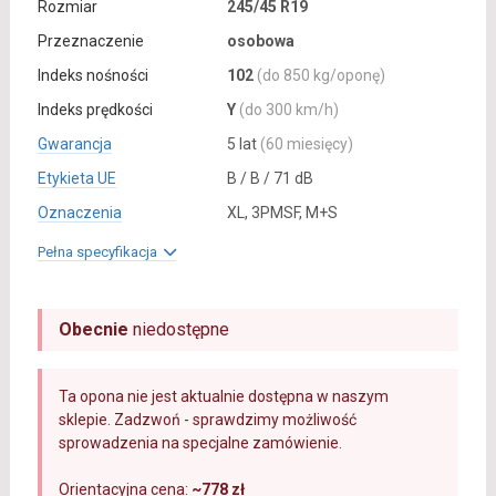
Rozmiar
245/45 R19
Przeznaczenie
osobowa
Indeks nośności
102
(do 850 kg/oponę)
Indeks prędkości
Y
(do 300 km/h)
Gwarancja
5 lat
(60 miesięcy)
Etykieta UE
B / B / 71 dB
Oznaczenia
XL, 3PMSF, M+S
Pełna specyfikacja
Obecnie
niedostępne
Ta opona nie jest aktualnie dostępna w naszym
sklepie. Zadzwoń - sprawdzimy możliwość
sprowadzenia na specjalne zamówienie.
Orientacyjna cena:
~778 zł