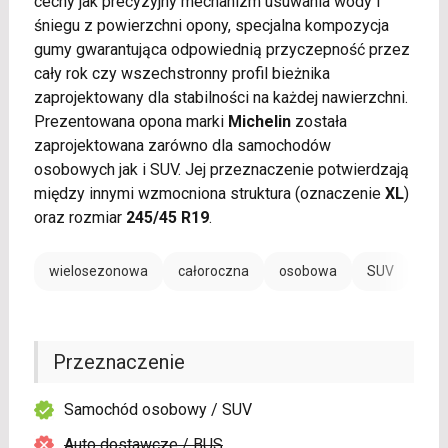
cechy jak precyzyjny mechanizm usuwania wody i
śniegu z powierzchni opony, specjalna kompozycja
gumy gwarantująca odpowiednią przyczepność przez
cały rok czy wszechstronny profil bieżnika
zaprojektowany dla stabilności na każdej nawierzchni.
Prezentowana opona marki
Michelin
została
zaprojektowana zarówno dla samochodów
osobowych jak i SUV. Jej przeznaczenie potwierdzają
między innymi wzmocniona struktura (oznaczenie
XL
)
oraz rozmiar
245/45 R19
.
wielosezonowa
całoroczna
osobowa
SUV
Przeznaczenie
Samochód osobowy / SUV
Auto dostawcze / BUS