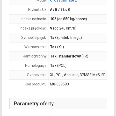
Model
CrossClimate 2
Etykieta UE
A / B / 72 dB
Indeks nośności
102
(do 850 kg/oponę)
Indeks prędkości
V
(do 240 km/h)
Symbol alpejski
Tak
(płatek śniegu)
Wzmocnienie
Tak
(XL)
Rant ochronny
Tak, standardowy
(FR)
Homologacja
Tak
(POL)
Oznaczenia
XL, POL, Acoustic, 3PMSF, M+S, FR
Kod produktu
M8-089593
Parametry
oferty