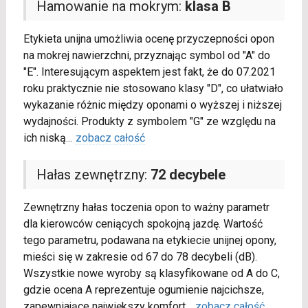
Hamowanie na mokrym:
klasa B
Etykieta unijna umożliwia ocenę przyczepności opon
na mokrej nawierzchni, przyznając symbol od "A" do
"E". Interesującym aspektem jest fakt, że do 07.2021
roku praktycznie nie stosowano klasy "D", co ułatwiało
wykazanie różnic między oponami o wyższej i niższej
wydajności. Produkty z symbolem "G" ze względu na
ich niską
...
zobacz całość
Hałas zewnętrzny:
72 decybele
Zewnętrzny hałas toczenia opon to ważny parametr
dla kierowców ceniących spokojną jazdę. Wartość
tego parametru, podawana na etykiecie unijnej opony,
mieści się w zakresie od 67 do 78 decybeli (dB).
Wszystkie nowe wyroby są klasyfikowane od A do C,
gdzie ocena A reprezentuje ogumienie najcichsze,
zapewniające największy komfort
...
zobacz całość