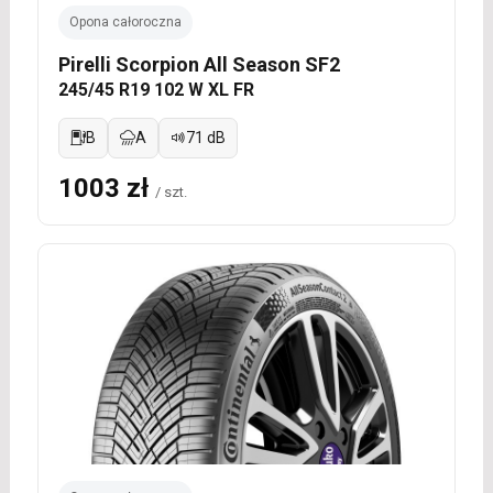
Opona całoroczna
Pirelli Scorpion All Season SF2
245/45 R19 102 W XL FR
B
A
71 dB
1003 zł
/ szt.