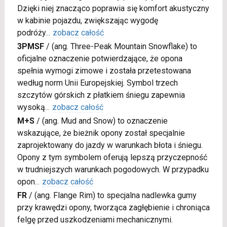
Dzięki niej znacząco poprawia się komfort akustyczny
w kabinie pojazdu, zwiększając wygodę
podróży
...
zobacz całość
3PMSF
/
(ang. Three-Peak Mountain Snowflake) to
oficjalne oznaczenie potwierdzające, że opona
spełnia wymogi zimowe i została przetestowana
według norm Unii Europejskiej. Symbol trzech
szczytów górskich z płatkiem śniegu zapewnia
wysoką
...
zobacz całość
M+S
/
(ang. Mud and Snow) to oznaczenie
wskazujące, że bieżnik opony został specjalnie
zaprojektowany do jazdy w warunkach błota i śniegu.
Opony z tym symbolem oferują lepszą przyczepność
w trudniejszych warunkach pogodowych. W przypadku
opon
...
zobacz całość
FR
/
(ang. Flange Rim) to specjalna nadlewka gumy
przy krawędzi opony, tworząca zagłębienie i chroniąca
felgę przed uszkodzeniami mechanicznymi.