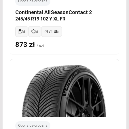
Opona całoroczna
Continental AllSeasonContact 2
245/45 R19 102 Y XL FR
B
B
71 dB
873 zł
/ szt.
Opona całoroczna