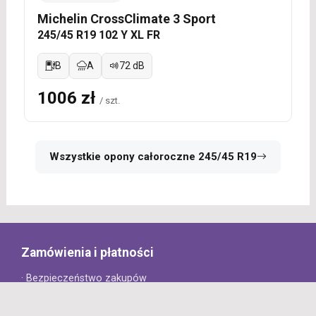
Michelin CrossClimate 3 Sport
245/45 R19 102 Y XL FR
B
A
72 dB
1006 zł
/ szt.
Wszystkie opony całoroczne 245/45 R19
Zamówienia i płatności
· Bezpieczeństwo zakupów
· Jak złożyć zamówienie?
· Sposoby płatności