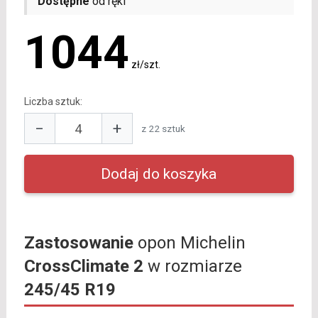
Dostępne
od ręki
1044
zł/szt.
Liczba sztuk:
−
+
z 22 sztuk
Zastosowanie
opon Michelin
CrossClimate 2
w rozmiarze
245/45 R19