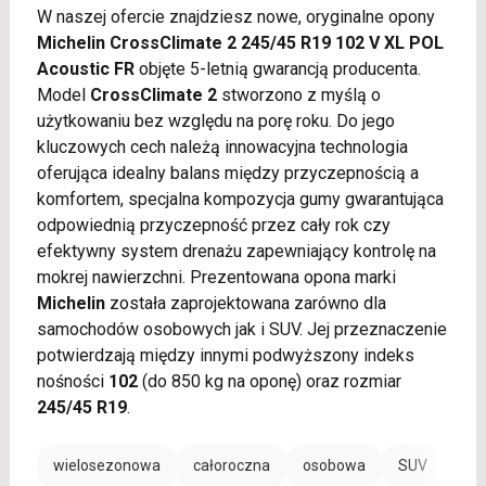
W naszej ofercie znajdziesz nowe, oryginalne opony
Michelin CrossClimate 2 245/45 R19 102 V XL POL
Acoustic FR
objęte 5-letnią gwarancją producenta.
Model
CrossClimate 2
stworzono z myślą o
użytkowaniu bez względu na porę roku. Do jego
kluczowych cech należą innowacyjna technologia
oferująca idealny balans między przyczepnością a
komfortem, specjalna kompozycja gumy gwarantująca
odpowiednią przyczepność przez cały rok czy
efektywny system drenażu zapewniający kontrolę na
mokrej nawierzchni. Prezentowana opona marki
Michelin
została zaprojektowana zarówno dla
samochodów osobowych jak i SUV. Jej przeznaczenie
potwierdzają między innymi podwyższony indeks
nośności
102
(do 850 kg na oponę) oraz rozmiar
245/45 R19
.
wielosezonowa
całoroczna
osobowa
SUV