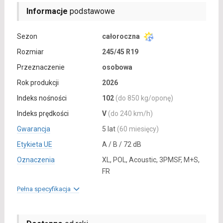
Informacje
podstawowe
Sezon
całoroczna
Rozmiar
245/45 R19
Przeznaczenie
osobowa
Rok produkcji
2026
Indeks nośności
102
(do 850 kg/oponę)
Indeks prędkości
V
(do 240 km/h)
Gwarancja
5 lat
(60 miesięcy)
Etykieta UE
A / B / 72 dB
Oznaczenia
XL, POL, Acoustic, 3PMSF, M+S,
FR
Pełna specyfikacja