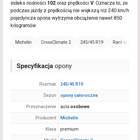
indeks nośności
102
oraz prędkości
V
. Oznacza to, że
podczas jazdy z prędkością nie większą niż 240 km/h
pojedyncza opona wytrzyma obciążenie nawet 850
kilogramów.
Michelin
CrossClimate 2
245/45 R19
Rant ochronn
Specyfikacja
opony
Rozmiar
245/45 R19
Sezon
opony całoroczne
Przeznaczenie
auta
osobowe
Producent
Michelin
Klasa
premium