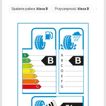
Spalanie paliwa:
klasa B
Przyczepność:
klasa B
Hałas: