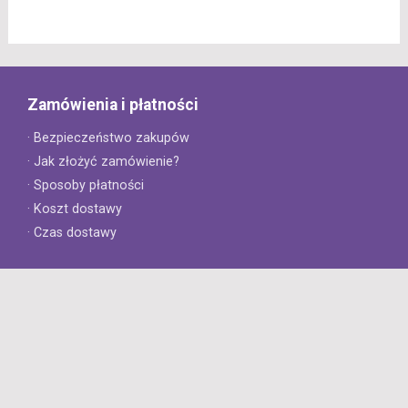
Zamówienia i płatności
· Bezpieczeństwo zakupów
· Jak złożyć zamówienie?
· Sposoby płatności
· Koszt dostawy
· Czas dostawy
Obsługa klienta
· Zwroty
· Reklamacje
· Najczęściej zadawane pytania
· Gwarancja na opony