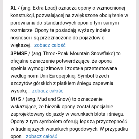
XL
/
(ang. Extra Load) oznacza opony o wzmocnionej
konstrukcji, pozwalającej na zwiększone obciążenie w
porównaniu do standardowych opon o tym samym
rozmiarze. Opony te posiadają wyższy indeks
nośności i są przeznaczone do pojazdów o
większej
...
zobacz całość
3PMSF
/
(ang. Three-Peak Mountain Snowflake) to
oficjalne oznaczenie potwierdzające, że opona
spełnia wymogi zimowe i została przetestowana
według norm Unii Europejskiej. Symbol trzech
szczytów górskich z płatkiem śniegu zapewnia
wysoką
...
zobacz całość
M+S
/
(ang. Mud and Snow) to oznaczenie
wskazujące, że bieżnik opony został specjalnie
zaprojektowany do jazdy w warunkach błota i śniegu.
Opony z tym symbolem oferują lepszą przyczepność
w trudniejszych warunkach pogodowych. W przypadku
opon
...
zobacz całość