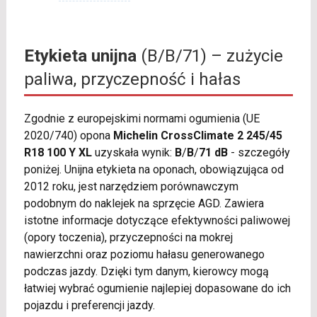
Etykieta unijna
(B/B/71) – zużycie
paliwa, przyczepność i hałas
Zgodnie z europejskimi normami ogumienia (UE
2020/740) opona
Michelin CrossClimate 2 245/45
R18 100 Y XL
uzyskała wynik:
B
/
B
/
71 dB
- szczegóły
poniżej. Unijna etykieta na oponach, obowiązująca od
2012 roku, jest narzędziem porównawczym
podobnym do naklejek na sprzęcie AGD. Zawiera
istotne informacje dotyczące efektywności paliwowej
(opory toczenia), przyczepności na mokrej
nawierzchni oraz poziomu hałasu generowanego
podczas jazdy. Dzięki tym danym, kierowcy mogą
łatwiej wybrać ogumienie najlepiej dopasowane do ich
pojazdu i preferencji jazdy.