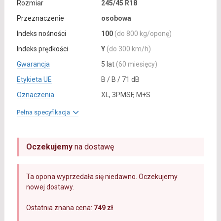
Rozmiar
245/45 R18
Przeznaczenie
osobowa
Indeks nośności
100
(do 800 kg/oponę)
Indeks prędkości
Y
(do 300 km/h)
Gwarancja
5 lat
(60 miesięcy)
Etykieta UE
B / B / 71 dB
Oznaczenia
XL, 3PMSF, M+S
Pełna specyfikacja
Oczekujemy
na dostawę
Ta opona wyprzedała się niedawno. Oczekujemy
nowej dostawy.
Ostatnia znana cena:
749 zł