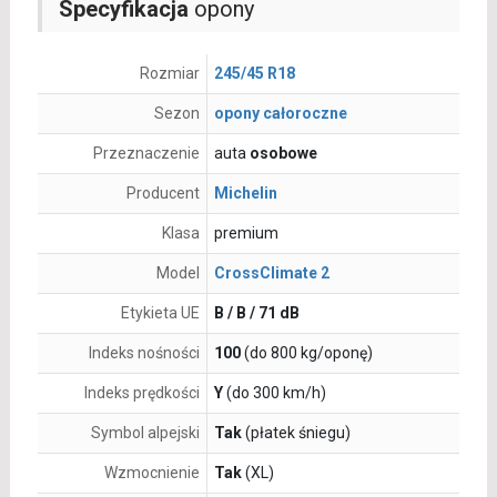
Specyfikacja
opony
Rozmiar
245/45 R18
Sezon
opony całoroczne
Przeznaczenie
auta
osobowe
Producent
Michelin
Klasa
premium
Model
CrossClimate 2
Etykieta UE
B / B / 71 dB
Indeks nośności
100
(do 800 kg/oponę)
Indeks prędkości
Y
(do 300 km/h)
Symbol alpejski
Tak
(płatek śniegu)
Wzmocnienie
Tak
(XL)