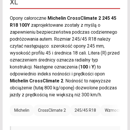
XL
Opony całoroczne
Michelin CrossClimate 2 245 45
R18 100Y
zaprojektowane zostały z myślą o
zapewnieniu bezpieczeństwa podczas codziennego
podróżowania autem. Rozmiar 245/45 R18 należy
czytać następująco: szerokość opony 245 mm,
wysokość profilu 45 i średnica 18 cali. Litera (R) przed
oznaczeniem średnicy oznacza radialny typ
konstrukcji. Następne oznaczenia (
100
i
Y
) to
odpowiednio indeks nośności i prędkości opon
Michelin CrossClimate 2
. Nośność to najwyższe
obciążenie (tutaj 800 kg/oponę) dozwolone podczas
jazdy z prędkością nie większą niż 300 km/h.
Michelin
CrossClimate 2
245/45 R18
Wzmocnienie 