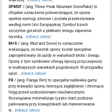
3PMSF
/
(ang. Three-Peak Mountain Snowflake) to
oficjalne oznaczenie potwierdzające, że opona
spełnia wymogi zimowe i została przetestowana
według norm Unii Europejskiej. Symbol trzech
szczytów górskich z płatkiem śniegu zapewnia
wysoką
...
zobacz całość
M+S
/
(ang. Mud and Snow) to oznaczenie
wskazujące, że bieżnik opony został specjalnie
zaprojektowany do jazdy w warunkach błota i śniegu.
Opony z tym symbolem oferują lepszą przyczepność
w trudniejszych warunkach pogodowych. W przypadku
opon
...
zobacz całość
FR
/
(ang. Flange Rim) to specjalna nadlewka gumy
przy krawędzi opony, tworząca zagłębienie i chroniąca
felgę przed uszkodzeniami mechanicznymi.
Rozwiązanie minimalizuje ryzyko otarć podczas
parkowania przy krawężnikach lub manewrowania
w
...
zobacz całość