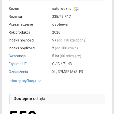
Sezon
całoroczna
Rozmiar
235/45 R17
Przeznaczenie
osobowa
Rok produkcji
2026
Indeks nośności
97
(do 730 kg/oponę)
Indeks prędkości
Y
(do 300 km/h)
Gwarancja
5 lat
(60 miesięcy)
Etykieta UE
C / B / 71 dB
Oznaczenia
XL, 3PMSF, M+S, FR
Pełna specyfikacja
Dostępne
od ręki