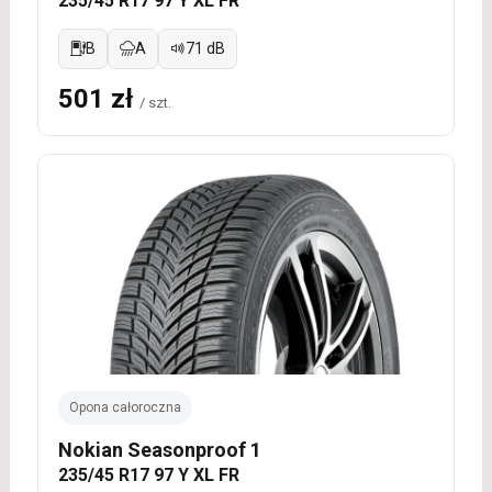
235/45 R17 97 Y XL FR
B
A
71 dB
501 zł
/ szt.
Opona całoroczna
Nokian Seasonproof 1
235/45 R17 97 Y XL FR