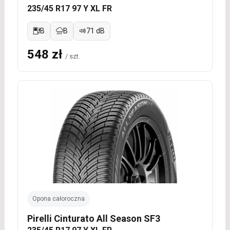
235/45 R17 97 Y XL FR
B
B
71 dB
548 zł
/ szt.
Opona całoroczna
Pirelli Cinturato All Season SF3