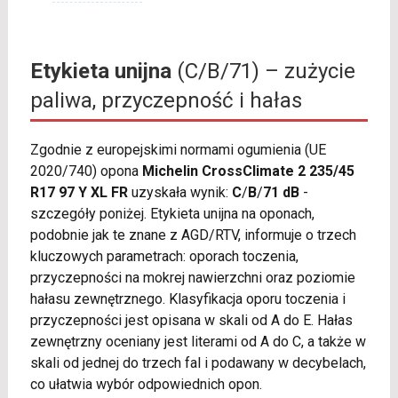
Etykieta unijna
(C/B/71) – zużycie
paliwa, przyczepność i hałas
Zgodnie z europejskimi normami ogumienia (UE
2020/740) opona
Michelin CrossClimate 2 235/45
R17 97 Y XL FR
uzyskała wynik:
C
/
B
/
71 dB
-
szczegóły poniżej. Etykieta unijna na oponach,
podobnie jak te znane z AGD/RTV, informuje o trzech
kluczowych parametrach: oporach toczenia,
przyczepności na mokrej nawierzchni oraz poziomie
hałasu zewnętrznego. Klasyfikacja oporu toczenia i
przyczepności jest opisana w skali od A do E. Hałas
zewnętrzny oceniany jest literami od A do C, a także w
skali od jednej do trzech fal i podawany w decybelach,
co ułatwia wybór odpowiednich opon.