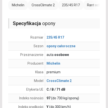
Michelin
CrossClimate 2
235/45 R17
Rant ochronn
Specyfikacja
opony
Rozmiar
235/45 R17
Sezon
opony całoroczne
Przeznaczenie
auta
osobowe
Producent
Michelin
Klasa
premium
Model
CrossClimate 2
Etykieta UE
C / B / 71 dB
Indeks nośności
97
(do 730 kg/oponę)
Indeks prędkości
Y
(do 300 km/h)