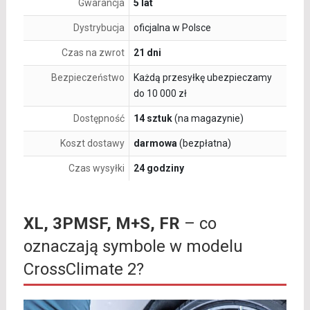
Gwarancja
5 lat
Dystrybucja
oficjalna w Polsce
Czas na zwrot
21 dni
Bezpieczeństwo
Każdą przesyłkę ubezpieczamy
do 10 000 zł
Dostępność
14 sztuk
(na magazynie)
Koszt dostawy
darmowa
(bezpłatna)
Czas wysyłki
24 godziny
XL, 3PMSF, M+S, FR
– co
oznaczają symbole w modelu
CrossClimate 2?