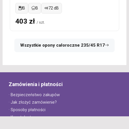
B
B
72 dB
403 zł
/ szt.
Wszystkie opony całoroczne 235/45 R17
Zamówienia i płatności
· Bezpieczeństwo zakupów
· Jak złożyć zamówienie?
· Sposoby płatności
· Koszt dostawy
· Czas dostawy