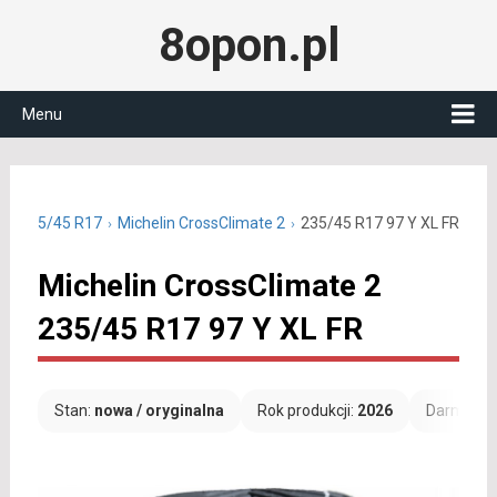
8opon.pl
Menu
ne 235/45 R17
Michelin CrossClimate 2
235/45 R17 97 Y XL FR
Michelin CrossClimate 2
235/45 R17 97 Y XL FR
Stan:
nowa / oryginalna
Rok produkcji:
2026
Darmowa 