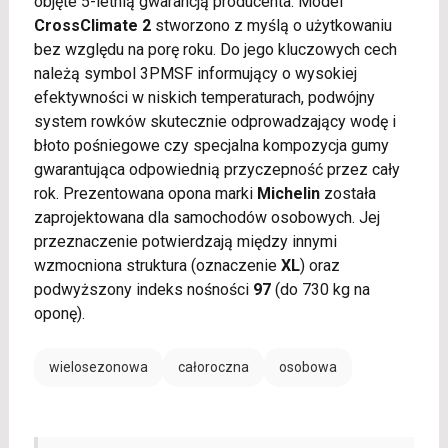
objęte 5-letnią gwarancją producenta. Model
CrossClimate 2
stworzono z myślą o użytkowaniu
bez względu na porę roku. Do jego kluczowych cech
należą symbol 3PMSF informujący o wysokiej
efektywności w niskich temperaturach, podwójny
system rowków skutecznie odprowadzający wodę i
błoto pośniegowe czy specjalna kompozycja gumy
gwarantująca odpowiednią przyczepność przez cały
rok. Prezentowana opona marki
Michelin
została
zaprojektowana dla samochodów osobowych. Jej
przeznaczenie potwierdzają między innymi
wzmocniona struktura (oznaczenie
XL
) oraz
podwyższony indeks nośności
97
(do 730 kg na
oponę).
wielosezonowa
całoroczna
osobowa