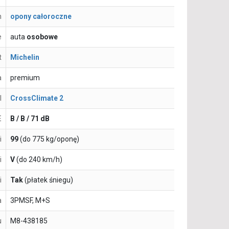
n
opony całoroczne
e
auta
osobowe
t
Michelin
a
premium
l
CrossClimate 2
E
B / B / 71 dB
i
99
(do 775 kg/oponę)
i
V
(do 240 km/h)
i
Tak
(płatek śniegu)
a
3PMSF, M+S
u
M8-438185