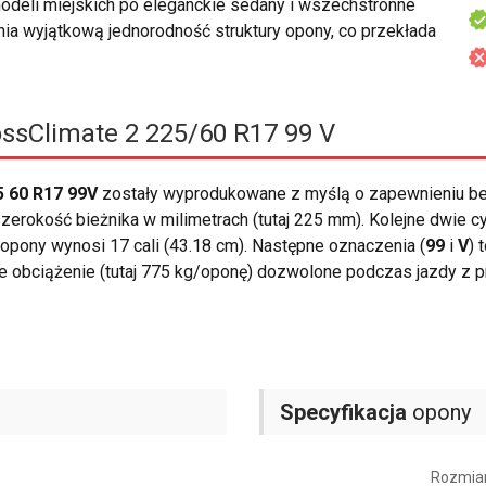
deli miejskich po eleganckie sedany i wszechstronne
nia wyjątkową jednorodność struktury opony, co przekłada
ssClimate 2 225/60 R17 99 V
5 60 R17 99V
zostały wyprodukowane z myślą o zapewnieniu b
erokość bieżnika w milimetrach (tutaj 225 mm). Kolejne dwie c
opony wynosi 17 cali (43.18 cm). Następne oznaczenia (
99
i
V
) 
e obciążenie (tutaj 775 kg/oponę) dozwolone podczas jazdy z 
Specyfikacja
opony
Rozmia