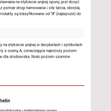
tawiana na etykiecie unijnej opony, jest dosyć
omiar drogi hamowania i siły tarcia, określa,
rodukty są klasyfikowane od "A" (najlepsze) do
na etykiecie unijnej w decybelach i symbolach
ony z oceną A, oznaczające najniższy poziom
azne dla środowiska. Niski poziom szumów
helin
 produkcyjne i materiałowe opony.