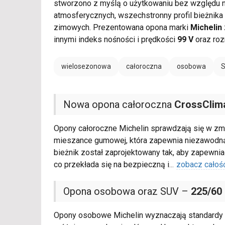
stworzono z myślą o użytkowaniu bez względu 
atmosferycznych, wszechstronny profil bieżnika 
zimowych. Prezentowana opona marki
Michelin
innymi indeks nośności i prędkości
99 V
oraz ro
wielosezonowa
całoroczna
osobowa
Nowa opona całoroczna
CrossClim
Opony całoroczne Michelin sprawdzają się w zm
mieszance gumowej, która zapewnia niezawodną
bieżnik został zaprojektowany tak, aby zapewniać
co przekłada się na bezpieczną i
...
zobacz całoś
Opona osobowa oraz SUV –
225/60
Opony osobowe Michelin wyznaczają standardy w