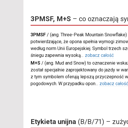
3PMSF, M+S
– co oznaczają s
3PMSF
/
(ang. Three-Peak Mountain Snowflake) 
potwierdzające, że opona spełnia wymogi zimow
według norm Unii Europejskiej. Symbol trzech s
śniegu zapewnia wysoką
...
zobacz całość
M+S
/
(ang. Mud and Snow) to oznaczenie wskaz
został specjalnie zaprojektowany do jazdy w war
z tym symbolem oferują lepszą przyczepność w
pogodowych. W przypadku opon
...
zobacz całoś
Etykieta unijna
(B/B/71) – zużyc