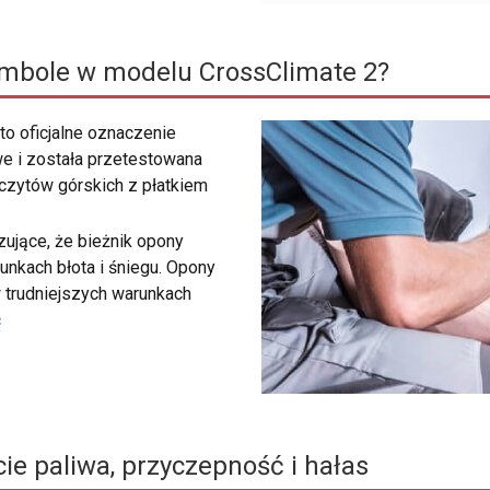
ymbole w modelu CrossClimate 2?
to oficjalne oznaczenie
e i została przetestowana
zczytów górskich z płatkiem
ujące, że bieżnik opony
unkach błota i śniegu. Opony
 trudniejszych warunkach
ć
ie paliwa, przyczepność i hałas