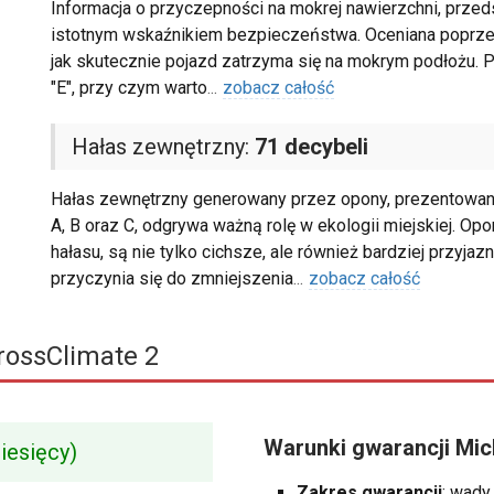
Informacja o przyczepności na mokrej nawierzchni, przeds
istotnym wskaźnikiem bezpieczeństwa. Oceniana poprzez p
jak skutecznie pojazd zatrzyma się na mokrym podłożu. P
"E", przy czym warto
...
zobacz całość
Hałas zewnętrzny:
71 decybeli
Hałas zewnętrzny generowany przez opony, prezentowany 
A, B oraz C, odgrywa ważną rolę w ekologii miejskiej. Op
hałasu, są nie tylko cichsze, ale również bardziej przyj
przyczynia się do zmniejszenia
...
zobacz całość
rossClimate 2
Warunki gwarancji Mic
iesięcy)
Zakres gwarancji
: wady