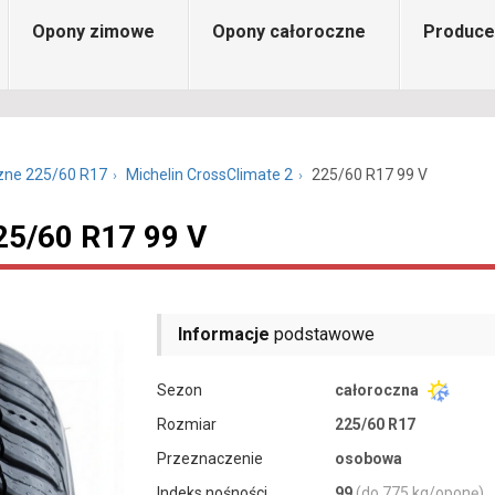
Opony zimowe
Opony całoroczne
Produce
zne 225/60 R17
Michelin CrossClimate 2
225/60 R17 99 V
25/60 R17 99 V
Informacje
podstawowe
Sezon
całoroczna
Rozmiar
225/60 R17
Przeznaczenie
osobowa
Indeks nośności
99
(do 775 kg/oponę)