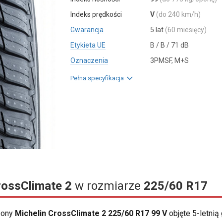
Indeks prędkości
V
(do 240 km/h)
Gwarancja
5 lat
(60 miesięcy)
Etykieta UE
B / B / 71 dB
Oznaczenia
3PMSF, M+S
Pełna specyfikacja
rossClimate 2
w rozmiarze
225/60 R17
opony
Michelin CrossClimate 2 225/60 R17 99 V
objęte 5-letnią