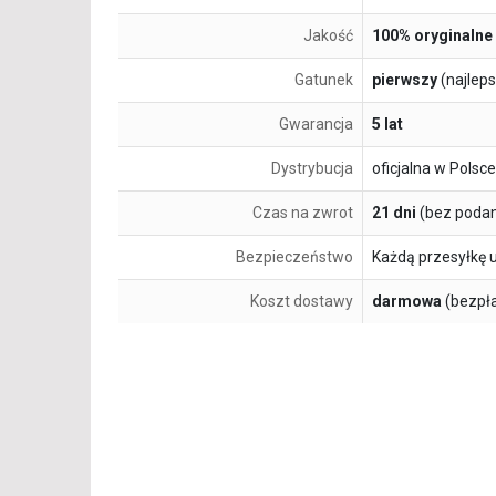
Jakość
100% oryginalne
Gatunek
pierwszy
(najlep
Gwarancja
5 lat
Dystrybucja
oficjalna w Polsce
Czas na zwrot
21 dni
(bez podan
Bezpieczeństwo
Każdą przesyłkę 
Koszt dostawy
darmowa
(bezpł