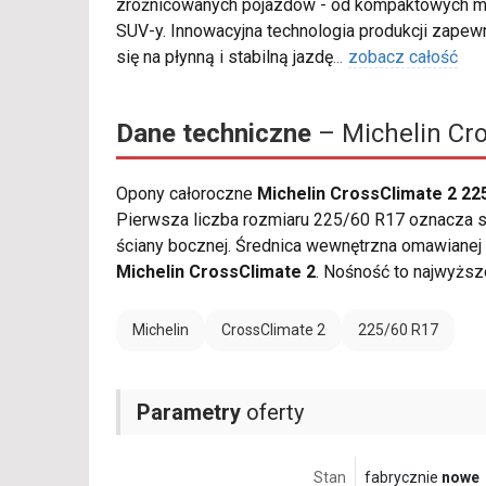
zróżnicowanych pojazdów - od kompaktowych mo
SUV-y. Innowacyjna technologia produkcji zapew
się na płynną i stabilną jazdę
...
zobacz całość
Dane techniczne
– Michelin Cro
Opony całoroczne
Michelin CrossClimate 2 22
Pierwsza liczba rozmiaru 225/60 R17 oznacza sz
ściany bocznej. Średnica wewnętrzna omawianej 
Michelin CrossClimate 2
. Nośność to najwyższ
Michelin
CrossClimate 2
225/60 R17
Parametry
oferty
Stan
fabrycznie
nowe