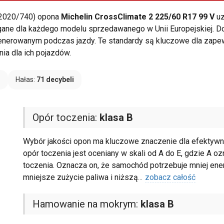
 2020/740) opona
Michelin CrossClimate 2 225/60 R17 99 V
uz
ane dla każdego modelu sprzedawanego w Unii Europejskiej. Dos
 generowanym podczas jazdy. Te standardy są kluczowe dla zap
ia dla ich pojazdów.
B
Hałas:
71 decybeli
Opór toczenia:
klasa B
Wybór jakości opon ma kluczowe znaczenie dla efektywno
opór toczenia jest oceniany w skali od A do E, gdzie A 
toczenia. Oznacza on, że samochód potrzebuje mniej ener
mniejsze zużycie paliwa i niższą
...
zobacz całość
Hamowanie na mokrym:
klasa B