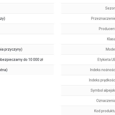
Sezo
szy)
Przeznaczeni
Producen
Klas
ia przyczyny)
Mode
ubezpieczamy do 10 000 zł
Etykieta U
atna)
Indeks nośnośc
Indeks prędkośc
Symbol alpejsk
Oznaczeni
Kod produkt