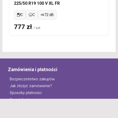
225/50 R19 100 V XL FR
C
C
72 dB
777 zł
/ szt.
Zamówienia i płatności
· Bezpieczeństwo zakupów
· Jak złożyć zamówienie?
· Sposoby płatności
· Koszt dostawy
· Czas dostawy