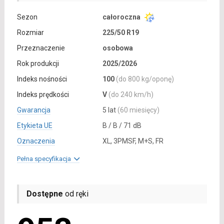
Sezon
całoroczna
Rozmiar
225/50 R19
Przeznaczenie
osobowa
Rok produkcji
2025/2026
Indeks nośności
100
(do 800 kg/oponę)
Indeks prędkości
V
(do 240 km/h)
Gwarancja
5 lat
(60 miesięcy)
Etykieta UE
B / B / 71 dB
Oznaczenia
XL, 3PMSF, M+S, FR
Pełna specyfikacja
Dostępne
od ręki