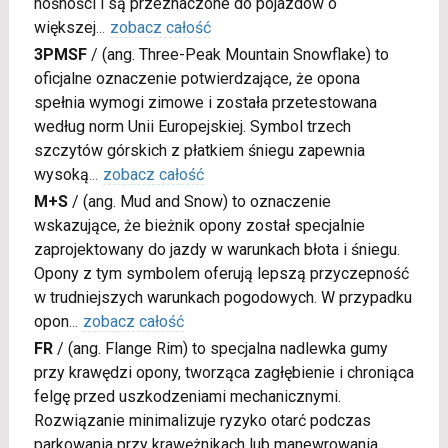
nośności i są przeznaczone do pojazdów o
większej
...
zobacz całość
3PMSF
/
(ang. Three-Peak Mountain Snowflake) to
oficjalne oznaczenie potwierdzające, że opona
spełnia wymogi zimowe i została przetestowana
według norm Unii Europejskiej. Symbol trzech
szczytów górskich z płatkiem śniegu zapewnia
wysoką
...
zobacz całość
M+S
/
(ang. Mud and Snow) to oznaczenie
wskazujące, że bieżnik opony został specjalnie
zaprojektowany do jazdy w warunkach błota i śniegu.
Opony z tym symbolem oferują lepszą przyczepność
w trudniejszych warunkach pogodowych. W przypadku
opon
...
zobacz całość
FR
/
(ang. Flange Rim) to specjalna nadlewka gumy
przy krawędzi opony, tworząca zagłębienie i chroniąca
felgę przed uszkodzeniami mechanicznymi.
Rozwiązanie minimalizuje ryzyko otarć podczas
parkowania przy krawężnikach lub manewrowania