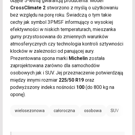
objęte 5-letnią gwarancją producenta. Model
CrossClimate 2
stworzono z myślą o użytkowaniu
bez względu na porę roku. Świadczą o tym takie
cechy jak symbol 3PMSF informujący o wysokiej
efektywności w niskich temperaturach, mieszanka
gumy przystosowana do zmiennych warunków
atmosferycznych czy technologia kontroli sztywności
klocków w zależności od panującej aury.
Prezentowana opona marki
Michelin
została
zaprojektowana zarówno dla samochodów
osobowych jak i SUV. Jej przeznaczenie potwierdzają
między innymi rozmiar
225/50 R19
oraz
podwyższony indeks nośności
100
(do 800 kg na
oponę).
wielosezonowa
całoroczna
osobowa
SUV