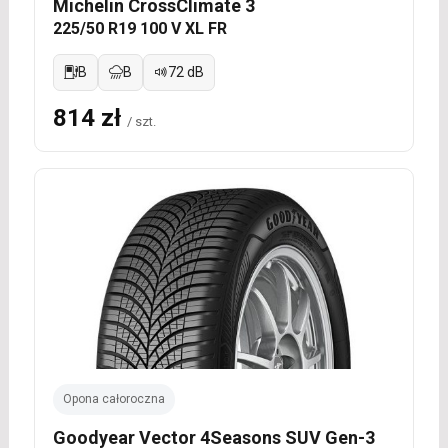
Michelin CrossClimate 3
225/50 R19 100 V XL FR
B
B
72 dB
814 zł
/ szt.
Opona całoroczna
Goodyear Vector 4Seasons SUV Gen-3