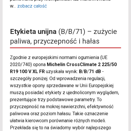
w
...
zobacz całość
Etykieta unijna
(B/B/71) – zużycie
paliwa, przyczepność i hałas
Zgodnie z europejskimi normami ogumienia (UE
2020/740) opona
Michelin CrossClimate 2 225/50
R19 100 V XL FR
uzyskała wynik:
B
/
B
/
71 dB
-
szczegóły poniżej. Od wprowadzenia regulacji,
wszystkie opony sprzedawane w Unii Europejskiej
muszą posiadać etykiety z ujednoliconym wyglądem,
prezentujące trzy podstawowe parametry. To
przyczepność na mokrej nawierzchni, efektywność
paliwowa oraz poziom hałasu. Takie oznaczenie
ułatwia kierowcom porównanie różnych modeli.
Przekłada się to na świadomy wybór najlepszego