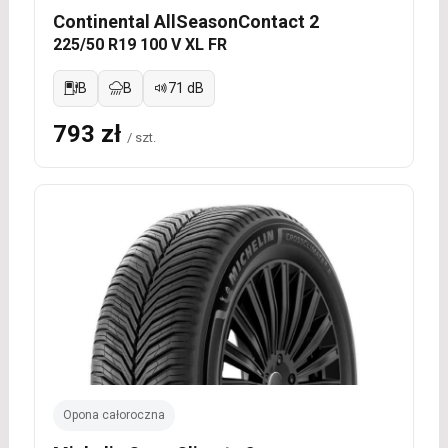
Continental AllSeasonContact 2
225/50 R19 100 V XL FR
B
B
71 dB
793 zł
/ szt.
Opona całoroczna