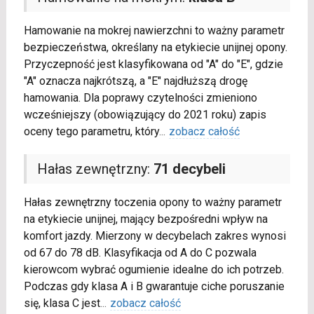
Hamowanie na mokrej nawierzchni to ważny parametr
bezpieczeństwa, określany na etykiecie unijnej opony.
Przyczepność jest klasyfikowana od "A" do "E", gdzie
"A" oznacza najkrótszą, a "E" najdłuższą drogę
hamowania. Dla poprawy czytelności zmieniono
wcześniejszy (obowiązujący do 2021 roku) zapis
oceny tego parametru, który
...
zobacz całość
Hałas zewnętrzny:
71 decybeli
Hałas zewnętrzny toczenia opony to ważny parametr
na etykiecie unijnej, mający bezpośredni wpływ na
komfort jazdy. Mierzony w decybelach zakres wynosi
od 67 do 78 dB. Klasyfikacja od A do C pozwala
kierowcom wybrać ogumienie idealne do ich potrzeb.
Podczas gdy klasa A i B gwarantuje ciche poruszanie
się, klasa C jest
...
zobacz całość