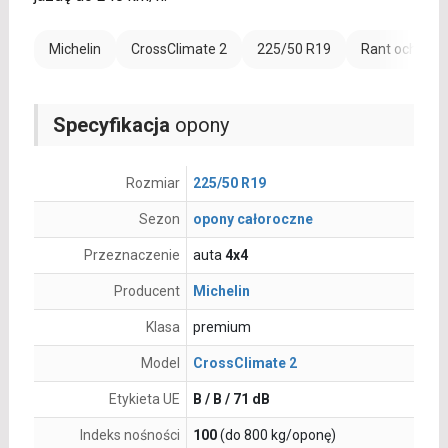
Michelin
CrossClimate 2
225/50 R19
Rant ochronn
Specyfikacja
opony
Rozmiar
225/50 R19
Sezon
opony całoroczne
Przeznaczenie
auta
4x4
Producent
Michelin
Klasa
premium
Model
CrossClimate 2
Etykieta UE
B / B / 71 dB
Indeks nośności
100
(do 800 kg/oponę)