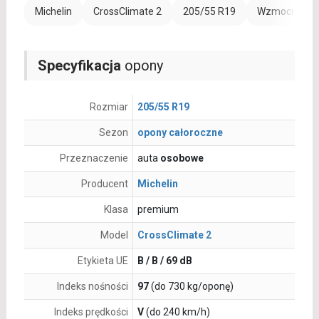
Michelin
CrossClimate 2
205/55 R19
Wzmocnienie 
Specyfikacja
opony
Rozmiar
205/55 R19
Sezon
opony całoroczne
Przeznaczenie
auta
osobowe
Producent
Michelin
Klasa
premium
Model
CrossClimate 2
Etykieta UE
B / B / 69 dB
Indeks nośności
97
(do 730 kg/oponę)
Indeks prędkości
V
(do 240 km/h)