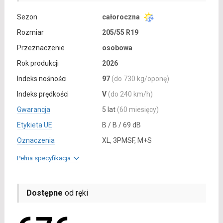
Sezon
całoroczna
Rozmiar
205/55 R19
Przeznaczenie
osobowa
Rok produkcji
2026
Indeks nośności
97
(do 730 kg/oponę)
Indeks prędkości
V
(do 240 km/h)
Gwarancja
5 lat
(60 miesięcy)
Etykieta UE
B / B / 69 dB
Oznaczenia
XL, 3PMSF, M+S
Pełna specyfikacja
Dostępne
od ręki