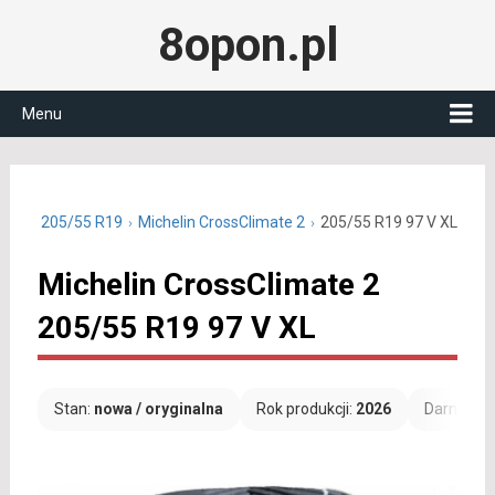
8opon.pl
Menu
oczne 205/55 R19
Michelin CrossClimate 2
205/55 R19 97 V XL
Michelin CrossClimate 2
205/55 R19 97 V XL
Stan:
nowa / oryginalna
Rok produkcji:
2026
Darmowa 