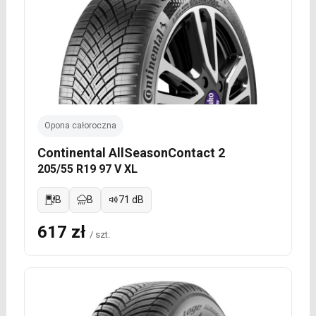
Opona całoroczna
Continental AllSeasonContact 2
205/55 R19 97 V XL
B
B
71 dB
617 zł
/ szt.