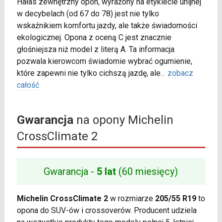
Hałas zewnętrzny opon, wyrażony na etykiecie unijnej
w decybelach (od 67 do 78) jest nie tylko
wskaźnikiem komfortu jazdy, ale także świadomości
ekologicznej. Opona z oceną C jest znacznie
głośniejsza niż model z literą A. Ta informacja
pozwala kierowcom świadomie wybrać ogumienie,
które zapewni nie tylko cichszą jazdę, ale
...
zobacz
całość
Gwarancja
na opony Michelin
CrossClimate 2
Gwarancja -
5 lat
(60 miesięcy)
Michelin CrossClimate 2
w rozmiarze
205/55 R19
to
opona do SUV-ów i crossoverów. Producent udziela