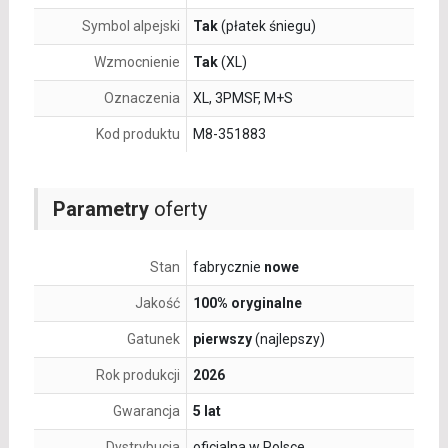
Symbol alpejski
Tak
(płatek śniegu)
Wzmocnienie
Tak
(XL)
Oznaczenia
XL, 3PMSF, M+S
Kod produktu
M8-351883
Parametry
oferty
Stan
fabrycznie
nowe
Jakość
100% oryginalne
Gatunek
pierwszy
(najlepszy)
Rok produkcji
2026
Gwarancja
5 lat
Dystrybucja
oficjalna w Polsce