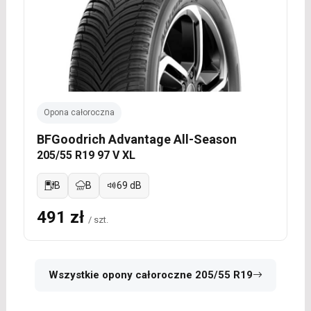
Opona całoroczna
BFGoodrich Advantage All-Season
205/55 R19 97 V XL
B
B
69 dB
491 zł
/ szt.
Wszystkie opony całoroczne 205/55 R19