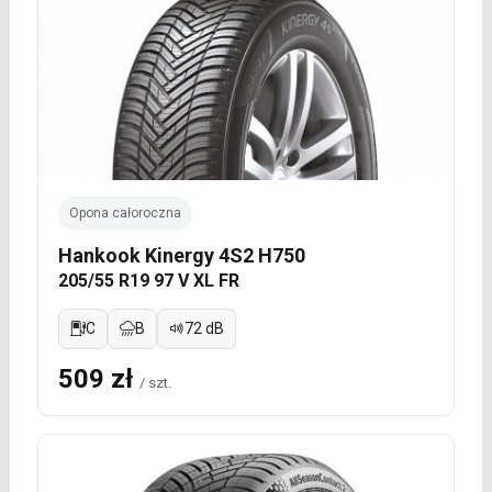
Opona całoroczna
Hankook Kinergy 4S2 H750
205/55 R19 97 V XL FR
C
B
72 dB
509 zł
/ szt.