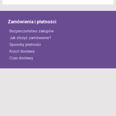
Zamówienia i płatności
· Bezpieczeństwo zakupów
· Jak złożyć zamówienie?
· Sposoby płatności
· Koszt dostawy
· Czas dostawy
Obsługa klienta
· Zwroty
· Reklamacje
· Najczęściej zadawane pytania
· Gwarancja na opony
· Kontakt