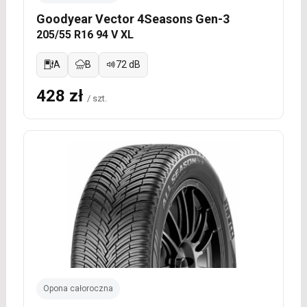
Goodyear Vector 4Seasons Gen-3
205/55 R16 94 V XL
A
B
72 dB
428 zł
/ szt.
Opona całoroczna