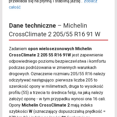
przekłada się na płynną i stabilną jazdę
...
zobacz
całość
Dane techniczne
– Michelin
CrossClimate 2 205/55 R16 91 W
Zadaniem
opon wielosezonowych Michelin
CrossClimate 2 205 55 R16 91W
jest zapewnienie
odpowiedniego poziomu bezpieczeństwa i komfortu
podczas podróżowania w zmiennych warunkach
drogowych. Oznaczenie rozmiaru 205/55 R16 należy
odczytywać następująco: pierwsza liczba 205 to
szerokość opony w milimetrach, druga to wysokość
profilu (55) a trzecia to średnica felgi, na jaką należy
założyć oponę - w tym przypadku wynosi ona 16 cali.
Opony
Michelin CrossClimate 2
mają indeks
szybkości
W
(oznaczający dopuszczalną prędkość =