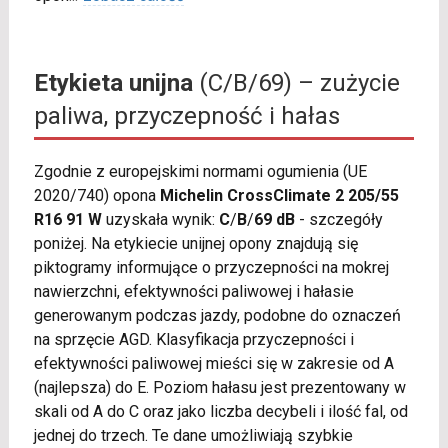
Etykieta unijna
(C/B/69) – zużycie
paliwa, przyczepność i hałas
Zgodnie z europejskimi normami ogumienia (UE
2020/740) opona
Michelin CrossClimate 2 205/55
R16 91 W
uzyskała wynik:
C
/
B
/
69 dB
- szczegóły
poniżej. Na etykiecie unijnej opony znajdują się
piktogramy informujące o przyczepności na mokrej
nawierzchni, efektywności paliwowej i hałasie
generowanym podczas jazdy, podobne do oznaczeń
na sprzęcie AGD. Klasyfikacja przyczepności i
efektywności paliwowej mieści się w zakresie od A
(najlepsza) do E. Poziom hałasu jest prezentowany w
skali od A do C oraz jako liczba decybeli i ilość fal, od
jednej do trzech. Te dane umożliwiają szybkie