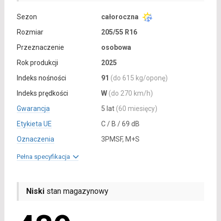
Sezon
całoroczna
Rozmiar
205/55 R16
Przeznaczenie
osobowa
Rok produkcji
2025
Indeks nośności
91
(do 615 kg/oponę)
Indeks prędkości
W
(do 270 km/h)
Gwarancja
5 lat
(60 miesięcy)
Etykieta UE
C / B / 69 dB
Oznaczenia
3PMSF, M+S
Pełna specyfikacja
Niski
stan magazynowy