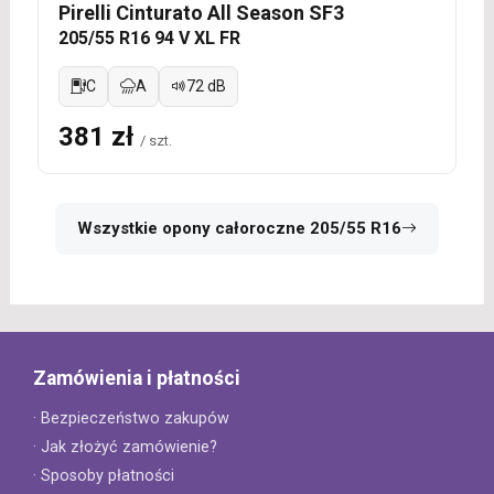
Pirelli Cinturato All Season SF3
205/55 R16 94 V XL FR
C
A
72 dB
381 zł
/ szt.
Wszystkie opony całoroczne 205/55 R16
Zamówienia i płatności
· Bezpieczeństwo zakupów
· Jak złożyć zamówienie?
· Sposoby płatności