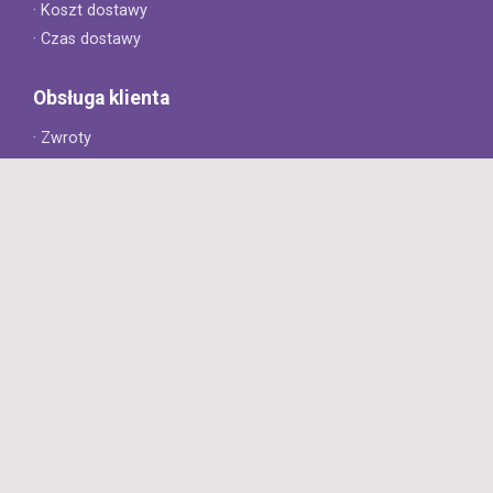
· Koszt dostawy
· Czas dostawy
Obsługa klienta
· Zwroty
· Reklamacje
· Najczęściej zadawane pytania
· Gwarancja na opony
· Kontakt
8opon.pl
· O firmie
· Opinie klientów
· Dlaczego warto u nas kupić?
· Polityka prywatności
· Regulamin