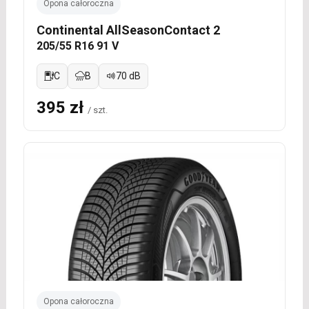
Opona całoroczna
Continental AllSeasonContact 2
205/55 R16 91 V
C
B
70 dB
395 zł
/ szt.
Opona całoroczna