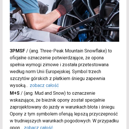
3PMSF
/
(ang. Three-Peak Mountain Snowflake) to
oficjalne oznaczenie potwierdzające, że opona
spełnia wymogi zimowe i została przetestowana
według norm Unii Europejskiej. Symbol trzech
szczytów górskich z płatkiem śniegu zapewnia
wysoką
...
zobacz całość
M+S
/
(ang. Mud and Snow) to oznaczenie
wskazujące, że bieżnik opony został specjalnie
zaprojektowany do jazdy w warunkach błota i śniegu.
Opony z tym symbolem oferują lepszą przyczepność
w trudniejszych warunkach pogodowych. W przypadku
opon
...
zobacz całość