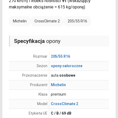
270 km/h) i indeks nośności
91
(wskazujący
maksymalne obciążenie = 615 kg/oponę).
Michelin
CrossClimate 2
205/55 R16
Specyfikacja
opony
Rozmiar
205/55 R16
Sezon
opony całoroczne
Przeznaczenie
auta
osobowe
Producent
Michelin
Klasa
premium
Model
CrossClimate 2
Etykieta UE
C / B / 69 dB