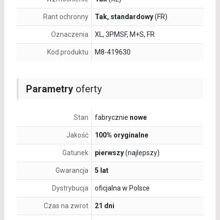
Rant ochronny
Tak, standardowy
(FR)
Oznaczenia
XL, 3PMSF, M+S, FR
Kod produktu
M8-419630
Parametry
oferty
Stan
fabrycznie
nowe
Jakość
100% oryginalne
Gatunek
pierwszy
(najlepszy)
Gwarancja
5 lat
Dystrybucja
oficjalna w Polsce
Czas na zwrot
21 dni