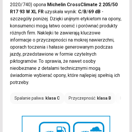
2020/740) opona
Michelin CrossClimate 2 205/50
R17 93 W XL FR
uzyskała wynik:
C
/
B
/
69 dB
-
szczegóły poniżej. Dzięki unijnym etykietom na opony,
konsumenci mogą łatwo ocenić i porównać produkty
różnych firm. Naklejki te zawierają kluczowe
informacje o przyczepności na mokrej nawierzchni,
oporach toczenia i hałasie generowanym podczas
jazdy, przedstawione w formie czytelnych
piktogramów. To sprawia, że nawet osoby
nieobeznane z detalami technicznymi mogą
świadomie wybierać opony, które najlepiej spełnią ich
potrzeby.
Spalanie paliwa:
klasa C
Przyczepność:
klasa B
Hałas