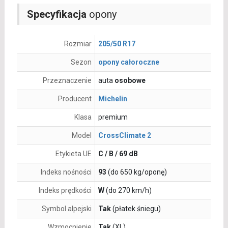
Specyfikacja
opony
Rozmiar
205/50 R17
Sezon
opony całoroczne
Przeznaczenie
auta
osobowe
Producent
Michelin
Klasa
premium
Model
CrossClimate 2
Etykieta UE
C / B / 69 dB
Indeks nośności
93
(do 650 kg/oponę)
Indeks prędkości
W
(do 270 km/h)
Symbol alpejski
Tak
(płatek śniegu)
Wzmocnienie
Tak
(XL)