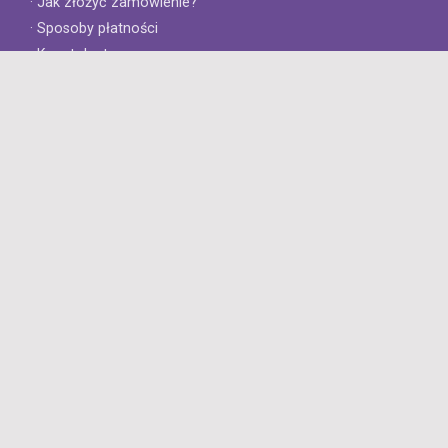
· Jak złożyć zamówienie?
· Sposoby płatności
· Koszt dostawy
· Czas dostawy
Obsługa klienta
· Zwroty
· Reklamacje
· Najczęściej zadawane pytania
· Gwarancja na opony
· Kontakt
8opon.pl
· O firmie
· Opinie klientów
· Dlaczego warto u nas kupić?
· Polityka prywatności