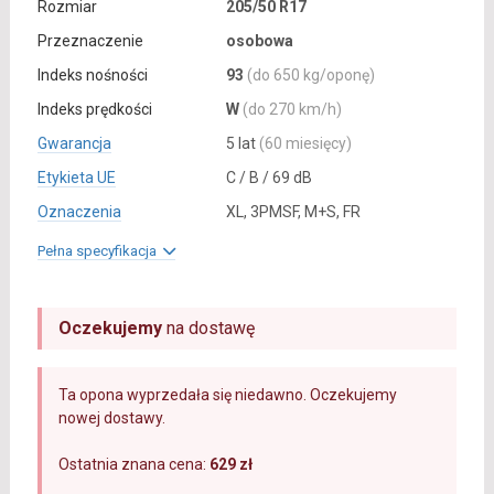
Rozmiar
205/50 R17
Przeznaczenie
osobowa
Indeks nośności
93
(do 650 kg/oponę)
Indeks prędkości
W
(do 270 km/h)
Gwarancja
5 lat
(60 miesięcy)
Etykieta UE
C / B / 69 dB
Oznaczenia
XL, 3PMSF, M+S, FR
Pełna specyfikacja
Oczekujemy
na dostawę
Ta opona wyprzedała się niedawno. Oczekujemy
nowej dostawy.
Ostatnia znana cena:
629 zł