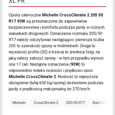
XL FR
Opony całoroczne
Michelin CrossClimate 2 205 50
R17 93W
są przeznaczone do zapewnienia
bezpieczeństwa i komfortu podczas jazdy w różnych
warunkach drogowych. Oznaczenie rozmiaru 205/50
R17 należy odczytywać następująco: pierwsza liczba
205 to szerokość opony w milimetrach. Druga to
wysokość profilu (50) a trzecia to średnica felgi, na
jaką należy założyć oponę - w tym przypadku wynosi
ona 17 cali. Następne oznaczenia (
93W
) to
odpowiednio indeks nośności i prędkości opon
Michelin CrossClimate 2
. Nośność to najwyższe
obciążenie (tutaj 650 kg/oponę) dozwolone podczas
jazdy z prędkością maksymalną do 270 km/h.
Michelin
CrossClimate 2
205/50 R17
Rant ochronn