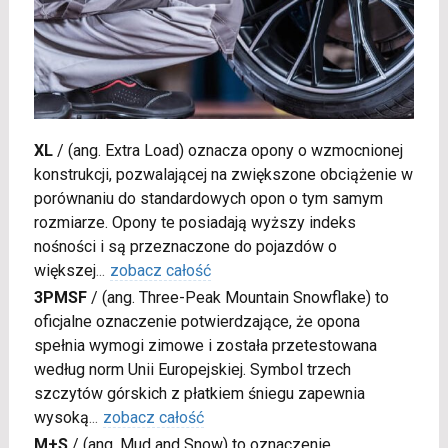
XL
/
(ang. Extra Load) oznacza opony o wzmocnionej
konstrukcji, pozwalającej na zwiększone obciążenie w
porównaniu do standardowych opon o tym samym
rozmiarze. Opony te posiadają wyższy indeks
nośności i są przeznaczone do pojazdów o
większej
...
zobacz całość
3PMSF
/
(ang. Three-Peak Mountain Snowflake) to
oficjalne oznaczenie potwierdzające, że opona
spełnia wymogi zimowe i została przetestowana
według norm Unii Europejskiej. Symbol trzech
szczytów górskich z płatkiem śniegu zapewnia
wysoką
...
zobacz całość
M+S
/
(ang. Mud and Snow) to oznaczenie