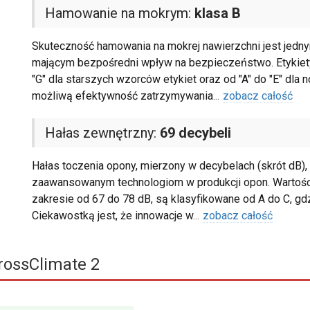
Hamowanie na mokrym:
klasa B
Skuteczność hamowania na mokrej nawierzchni jest jedn
mającym bezpośredni wpływ na bezpieczeństwo. Etykiety 
"G" dla starszych wzorców etykiet oraz od "A" do "E" dla 
możliwą efektywność zatrzymywania
...
zobacz całość
Hałas zewnętrzny:
69 decybeli
Hałas toczenia opony, mierzony w decybelach (skrót dB), 
zaawansowanym technologiom w produkcji opon. Wartoś
zakresie od 67 do 78 dB, są klasyfikowane od A do C, gd
Ciekawostką jest, że innowacje w
...
zobacz całość
rossClimate 2