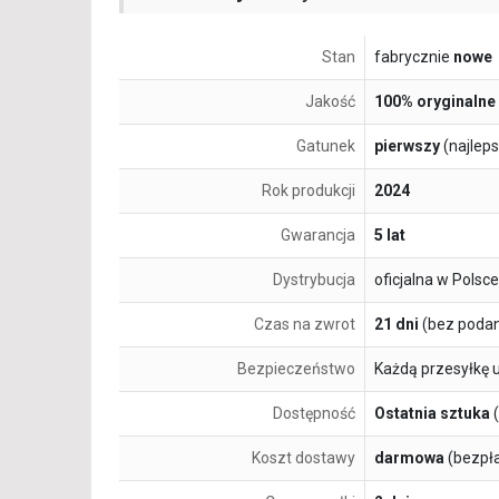
Stan
fabrycznie
nowe
Jakość
100% oryginalne
Gatunek
pierwszy
(najlep
Rok produkcji
2024
Gwarancja
5 lat
Dystrybucja
oficjalna w Polsce
Czas na zwrot
21 dni
(bez podan
Bezpieczeństwo
Każdą przesyłkę 
Dostępność
Ostatnia sztuka
(
Koszt dostawy
darmowa
(bezpł