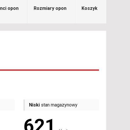
nci opon
Rozmiary opon
Koszyk
Niski
stan magazynowy
621