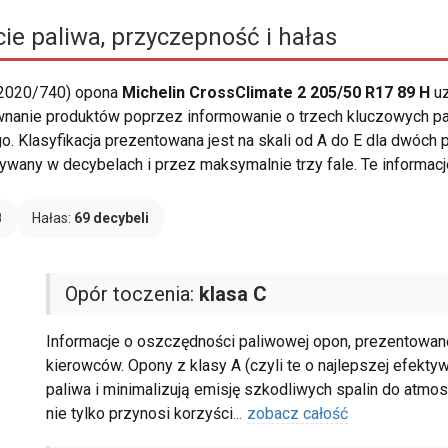
ie paliwa, przyczepność i hałas
 2020/740) opona
Michelin CrossClimate 2 205/50 R17 89 H
uz
ównanie produktów poprzez informowanie o trzech kluczowych pa
o. Klasyfikacja prezentowana jest na skali od A do E dla dwóch
ywany w decybelach i przez maksymalnie trzy fale. Te informacj
B
Hałas:
69 decybeli
Opór toczenia:
klasa C
Informacje o oszczędności paliwowej opon, prezentowane 
kierowców. Opony z klasy A (czyli te o najlepszej efekty
paliwa i minimalizują emisję szkodliwych spalin do atmo
nie tylko przynosi korzyści
...
zobacz całość