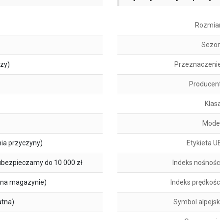
Rozmia
Sezo
szy)
Przeznaczeni
Producen
Klas
Mode
ia przyczyny)
Etykieta U
ubezpieczamy do 10 000 zł
Indeks nośnośc
na magazynie)
Indeks prędkośc
atna)
Symbol alpejsk