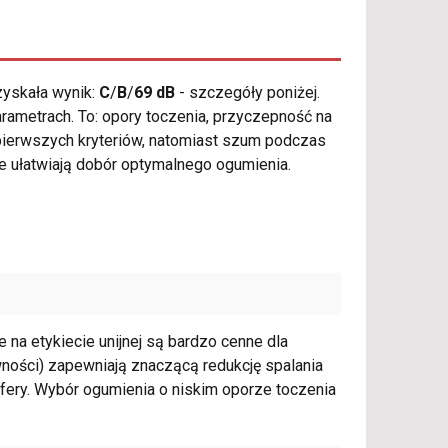
yskała wynik:
C
/
B
/
69 dB
- szczegóły poniżej.
rametrach. To: opory toczenia, przyczepność na
 pierwszych kryteriów, natomiast szum podczas
e ułatwiają dobór optymalnego ogumienia.
na etykiecie unijnej są bardzo cenne dla
wności) zapewniają znaczącą redukcję spalania
sfery. Wybór ogumienia o niskim oporze toczenia