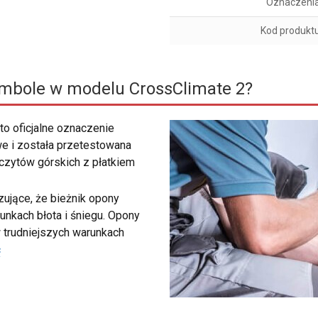
Oznaczeni
Kod produkt
ymbole w modelu CrossClimate 2?
to oficjalne oznaczenie
e i została przetestowana
zczytów górskich z płatkiem
ujące, że bieżnik opony
unkach błota i śniegu. Opony
 trudniejszych warunkach
ć