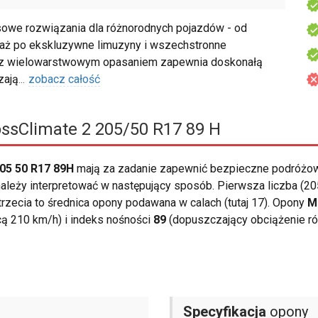
owe rozwiązania dla różnorodnych pojazdów - od
, aż po ekskluzywne limuzyny i wszechstronne
u z wielowarstwowym opasaniem zapewnia doskonałą
zają
...
zobacz całość
ossClimate 2 205/50 R17 89 H
05 50 R17 89H
mają za zadanie zapewnić bezpieczne podróżow
leży interpretować w następujący sposób. Pierwsza liczba (205
 trzecia to średnica opony podawana w calach (tutaj 17). Opony
M
 210 km/h) i indeks nośności
89
(dopuszczający obciążenie ró
Specyfikacja
opony