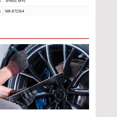
a
3PMSF, M+S
u
M8-872364