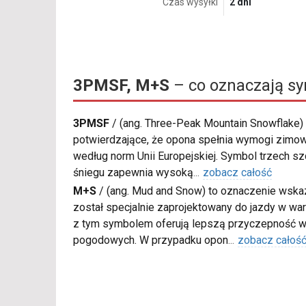
Czas wysyłki
2 dni
3PMSF, M+S
– co oznaczają s
3PMSF
/
(ang. Three-Peak Mountain Snowflake) 
potwierdzające, że opona spełnia wymogi zimow
według norm Unii Europejskiej. Symbol trzech s
śniegu zapewnia wysoką
...
zobacz całość
M+S
/
(ang. Mud and Snow) to oznaczenie wskaz
został specjalnie zaprojektowany do jazdy w war
z tym symbolem oferują lepszą przyczepność w
pogodowych. W przypadku opon
...
zobacz całoś