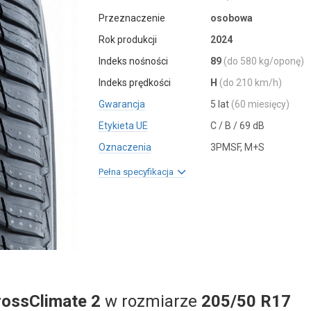
Przeznaczenie
osobowa
Rok produkcji
2024
Indeks nośności
89
(do 580 kg/oponę)
Indeks prędkości
H
(do 210 km/h)
Gwarancja
5 lat
(60 miesięcy)
Etykieta UE
C / B / 69 dB
Oznaczenia
3PMSF, M+S
Pełna specyfikacja
rossClimate 2
w rozmiarze
205/50 R17