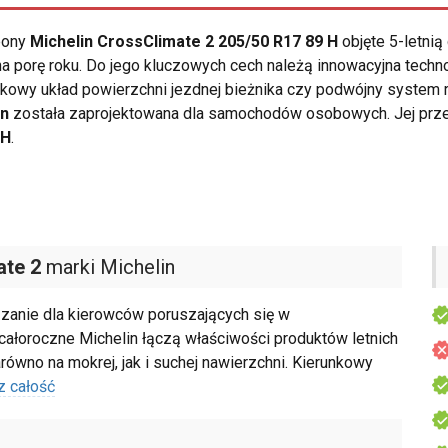
opony
Michelin CrossClimate 2 205/50 R17 89 H
objęte 5-letni
 porę roku. Do jego kluczowych cech należą innowacyjna techno
nkowy układ powierzchni jezdnej bieżnika czy podwójny system
in
została zaprojektowana dla samochodów osobowych. Jej prze
 H
.
ate 2
marki Michelin
zanie dla kierowców poruszających się w
łoroczne Michelin łączą właściwości produktów letnich
ówno na mokrej, jak i suchej nawierzchni. Kierunkowy
z całość