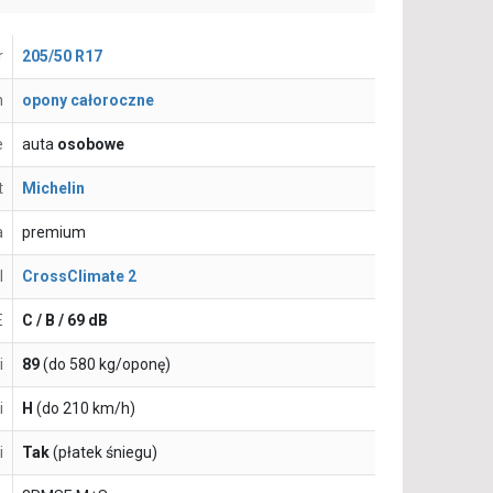
r
205/50 R17
n
opony całoroczne
e
auta
osobowe
t
Michelin
a
premium
l
CrossClimate 2
E
C / B / 69 dB
i
89
(do 580 kg/oponę)
i
H
(do 210 km/h)
i
Tak
(płatek śniegu)