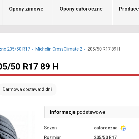
Opony zimowe
Opony całoroczne
Produce
zne 205/50 R17
Michelin CrossClimate 2
205/50 R17 89 H
05/50 R17 89 H
Darmowa dostawa:
2 dni
Informacje
podstawowe
Sezon
całoroczna
Rozmiar
205/50 R17