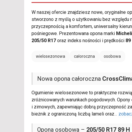
W naszej ofercie znajdziesz nowe, oryginalne 
stworzono z myślą o użytkowaniu bez względu na
przyczepnością a komfortem, uniwersalny kieru
pośniegowe. Prezentowana opona marki
Michel
205/50 R17
oraz indeks nośności i prędkości
89
wielosezonowa
całoroczna
osobowa
Nowa opona całoroczna
CrossClim
Ogumienie wielosezonowe to praktyczne rozwią
zróżnicowanych warunkach pogodowych. Opony ca
i zimowych, zapewniając dobrą przyczepność zar
bieżnik z ograniczoną liczbą lameli oraz
...
zobac
Opona osobowa –
205/50 R17 89 H