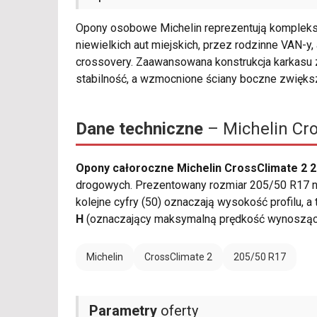
Opony osobowe Michelin reprezentują kompleks
niewielkich aut miejskich, przez rodzinne VAN-y
crossovery. Zaawansowana konstrukcja karkas
stabilność, a wzmocnione ściany boczne zwięks
Dane techniczne
– Michelin Cr
Opony całoroczne Michelin CrossClimate 2 2
drogowych. Prezentowany rozmiar 205/50 R17 na
kolejne cyfry (50) oznaczają wysokość profilu, a
H
(oznaczający maksymalną prędkość wynoszącą
Michelin
CrossClimate 2
205/50 R17
Parametry
oferty