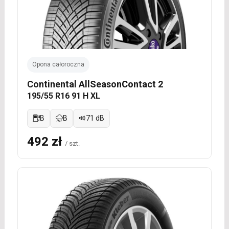
Opona całoroczna
Continental AllSeasonContact 2
195/55 R16 91 H XL
B
B
71 dB
492 zł
/ szt.