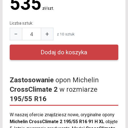
535
zł/szt.
Liczba sztuk:
−
+
z 10 sztuk
Zastosowanie
opon Michelin
CrossClimate 2
w rozmiarze
195/55 R16
W naszej ofercie znajdziesz nowe, oryginalne opony
Michelin CrossClimate 2 195/55 R16 91 H XL
objęte