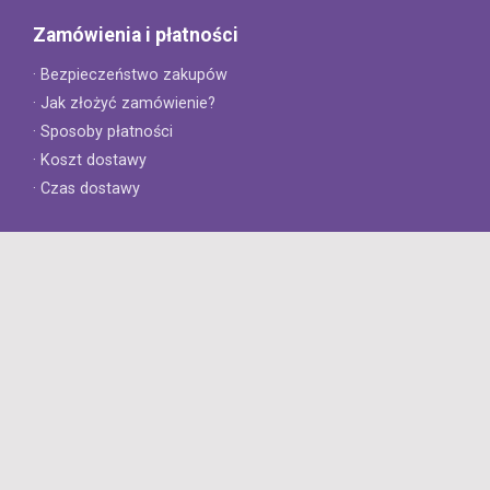
Zamówienia i płatności
· Bezpieczeństwo zakupów
· Jak złożyć zamówienie?
· Sposoby płatności
· Koszt dostawy
· Czas dostawy
Obsługa klienta
· Zwroty
· Reklamacje
· Najczęściej zadawane pytania
· Gwarancja na opony
· Kontakt
8opon.pl