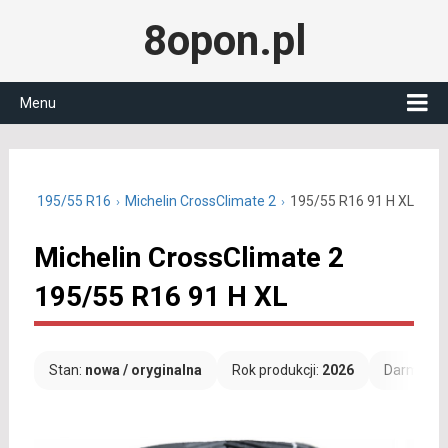
8opon.pl
Menu
oczne 195/55 R16
Michelin CrossClimate 2
195/55 R16 91 H XL
Michelin CrossClimate 2
195/55 R16 91 H XL
Stan:
nowa / oryginalna
Rok produkcji:
2026
Darmowa 