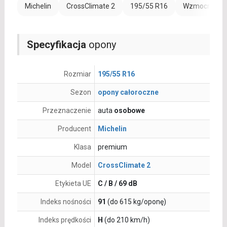
Michelin
CrossClimate 2
195/55 R16
Wzmocnienie 
Specyfikacja
opony
Rozmiar
195/55 R16
Sezon
opony całoroczne
Przeznaczenie
auta
osobowe
Producent
Michelin
Klasa
premium
Model
CrossClimate 2
Etykieta UE
C / B / 69 dB
Indeks nośności
91
(do 615 kg/oponę)
Indeks prędkości
H
(do 210 km/h)