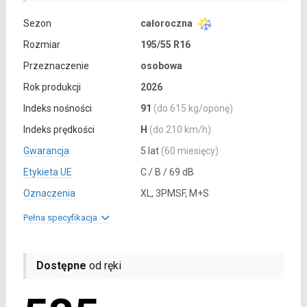
Sezon
całoroczna
Rozmiar
195/55 R16
Przeznaczenie
osobowa
Rok produkcji
2026
Indeks nośności
91
(do 615 kg/oponę)
Indeks prędkości
H
(do 210 km/h)
Gwarancja
5 lat
(60 miesięcy)
Etykieta UE
C / B / 69 dB
Oznaczenia
XL, 3PMSF, M+S
Pełna specyfikacja
Dostępne
od ręki