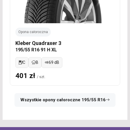
Opona całoroczna
Kleber Quadraxer 3
195/55 R16 91 H XL
C
B
69 dB
401 zł
/ szt.
Wszystkie opony całoroczne 195/55 R16