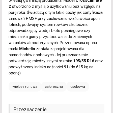
5-letnią gwarancją producenta. Model
CrossClimate
2
stworzono z myślą o użytkowaniu bez względu na
porę roku. Świadczą o tym takie cechy jak certyfikacja
zimowa 3PMSF przy zachowaniu właściwości opon
letnich, podwójny system rowków skutecznie
odprowadzający wodę i błoto pośniegowe czy
mieszanka gumy przystosowana do zmiennych
warunków atmosferycznych. Prezentowana opona
marki
Michelin
została zaprojektowana dla
samochodów osobowych. Jej przeznaczenie
potwierdzają między innymi rozmiar
195/55 R16
oraz
podwyższony indeks nośności
91
(do 615 kg na
oponę).
wielosezonowa
całoroczna
osobowa
Przeznaczenie