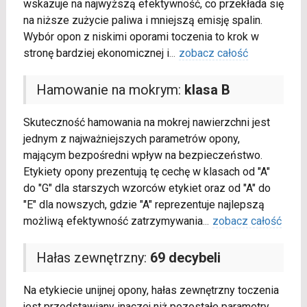
wskazuje na najwyższą efektywność, co przekłada się
na niższe zużycie paliwa i mniejszą emisję spalin.
Wybór opon z niskimi oporami toczenia to krok w
stronę bardziej ekonomicznej i
...
zobacz całość
Hamowanie na mokrym:
klasa B
Skuteczność hamowania na mokrej nawierzchni jest
jednym z najważniejszych parametrów opony,
mającym bezpośredni wpływ na bezpieczeństwo.
Etykiety opony prezentują tę cechę w klasach od "A"
do "G" dla starszych wzorców etykiet oraz od "A" do
"E" dla nowszych, gdzie "A" reprezentuje najlepszą
możliwą efektywność zatrzymywania
...
zobacz całość
Hałas zewnętrzny:
69 decybeli
Na etykiecie unijnej opony, hałas zewnętrzny toczenia
jest przedstawiany inaczej niż pozostałe parametry.