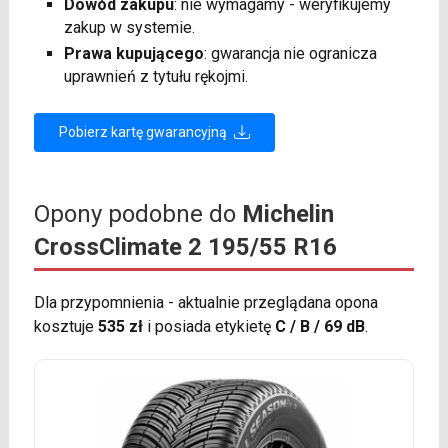
Dowód zakupu
: nie wymagamy - weryfikujemy
zakup w systemie.
Prawa kupującego
: gwarancja nie ogranicza
uprawnień z tytułu rękojmi.
Pobierz kartę gwarancyjną
Opony podobne do
Michelin
CrossClimate 2 195/55 R16
Dla przypomnienia - aktualnie przeglądana opona
kosztuje
535 zł
i posiada etykietę
C / B / 69 dB
.