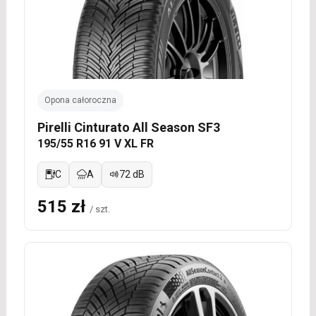
Opona całoroczna
Pirelli Cinturato All Season SF3
195/55 R16 91 V XL FR
C
A
72 dB
515 zł
/ szt.