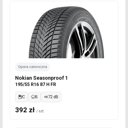
Opona całoroczna
Nokian Seasonproof 1
195/55 R16 87 H FR
C
B
72 dB
392 zł
/ szt.