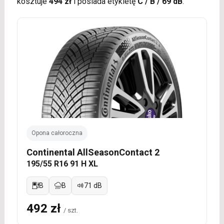
kosztuje
494 zł
i posiada etykietę
C / B / 69 dB
.
Opona całoroczna
Continental AllSeasonContact 2
195/55 R16 91 H XL
B
B
71 dB
492 zł
/ szt.