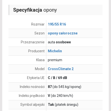
Specyfikacja
opony
Rozmiar
195/55 R16
Sezon
opony całoroczne
Przeznaczenie
auta
osobowe
Producent
Michelin
Klasa
premium
Model
CrossClimate 2
Etykieta UE
C / B / 69 dB
Indeks nośności
87
(do 545 kg/oponę)
Indeks prędkości
V
(do 240 km/h)
Symbol alpejski
Tak
(płatek śniegu)