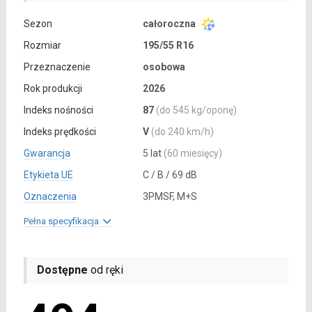
Sezon
całoroczna
Rozmiar
195/55 R16
Przeznaczenie
osobowa
Rok produkcji
2026
Indeks nośności
87
(do 545 kg/oponę)
Indeks prędkości
V
(do 240 km/h)
Gwarancja
5 lat
(60 miesięcy)
Etykieta UE
C / B / 69 dB
Oznaczenia
3PMSF, M+S
Pełna specyfikacja
Dostępne
od ręki