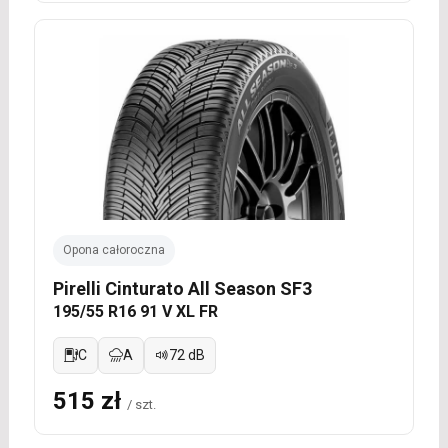
Opona całoroczna
Pirelli Cinturato All Season SF3
195/55 R16 91 V XL FR
C
A
72 dB
515 zł
/ szt.