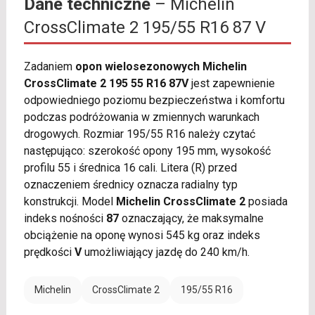
Dane techniczne
– Michelin
CrossClimate 2 195/55 R16 87 V
Zadaniem
opon wielosezonowych Michelin
CrossClimate 2 195 55 R16 87V
jest zapewnienie
odpowiedniego poziomu bezpieczeństwa i komfortu
podczas podróżowania w zmiennych warunkach
drogowych. Rozmiar 195/55 R16 należy czytać
następująco: szerokość opony 195 mm, wysokość
profilu 55 i średnica 16 cali. Litera (R) przed
oznaczeniem średnicy oznacza radialny typ
konstrukcji. Model
Michelin CrossClimate 2
posiada
indeks nośności
87
oznaczający, że maksymalne
obciążenie na oponę wynosi 545 kg oraz indeks
prędkości
V
umożliwiający jazdę do 240 km/h.
Michelin
CrossClimate 2
195/55 R16