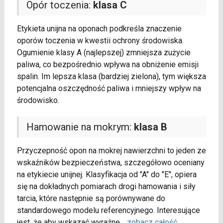
Opór toczenia:
klasa C
Etykieta unijna na oponach podkreśla znaczenie
oporów toczenia w kwestii ochrony środowiska.
Ogumienie klasy A (najlepszej) zmniejsza zużycie
paliwa, co bezpośrednio wpływa na obniżenie emisji
spalin. Im lepsza klasa (bardziej zielona), tym większa
potencjalna oszczędność paliwa i mniejszy wpływ na
środowisko.
Hamowanie na mokrym:
klasa B
Przyczepność opon na mokrej nawierzchni to jeden ze
wskaźników bezpieczeństwa, szczegółowo oceniany
na etykiecie unijnej. Klasyfikacja od "A" do "E", opiera
się na dokładnych pomiarach drogi hamowania i siły
tarcia, które następnie są porównywane do
standardowego modelu referencyjnego. Interesujące
jest, że aby wskazać wyraźne
...
zobacz całość