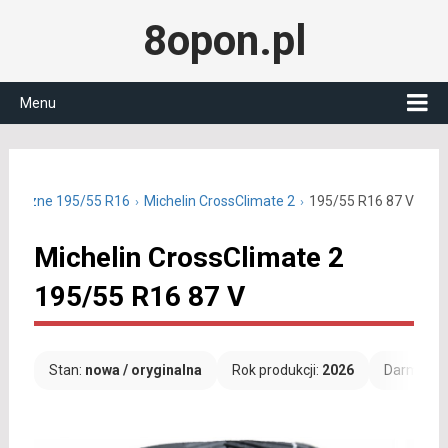
8opon.pl
Menu
łoroczne 195/55 R16
Michelin CrossClimate 2
195/55 R16 87 V
Michelin CrossClimate 2
195/55 R16 87 V
Stan:
nowa / oryginalna
Rok produkcji:
2026
Darmowa 