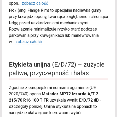
opon
...
zobacz całość
FR
/
(ang. Flange Rim) to specjalna nadlewka gumy
przy krawędzi opony, tworząca zagłębienie i chroniąca
felgę przed uszkodzeniami mechanicznymi.
Rozwiązanie minimalizuje ryzyko otarć podczas
parkowania przy krawężnikach lub manewrowania
w
...
zobacz całość
Etykieta unijna
(E/D/72) – zużycie
paliwa, przyczepność i hałas
Zgodnie z europejskimi normami ogumienia (UE
2020/740) opona
Matador MP72 Izzarda A/T 2
215/70 R16 100 T FR
uzyskała wynik:
E
/
D
/
72 dB
-
szczegóły poniżej. Unijna etykieta na oponach to
narzędzie ułatwiające kierowcom wybór