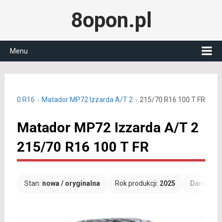
8opon.pl
Menu
215/70 R16
Matador MP72 Izzarda A/T 2
215/70 R16 100 T FR
Matador MP72 Izzarda A/T 2
215/70 R16 100 T FR
Stan:
nowa / oryginalna
Rok produkcji:
2025
Darmowa 