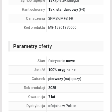
Symbol alpejski
Tak
(płatek śniegu)
Rant ochronny
Tak, standardowy
(FR)
Oznaczenia
3PMSF, M+S, FR
Kod produktu
M8-15901870000
Parametry
oferty
Stan
fabrycznie
nowe
Jakość
100% oryginalne
Gatunek
pierwszy
(najlepszy)
Rok produkcji
2025
Gwarancja
7 lat
Dystrybucja
oficjalna w Polsce