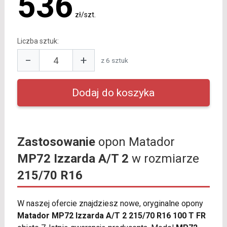
536
zł/szt.
Liczba sztuk:
−
+
z 6 sztuk
Zastosowanie
opon Matador
MP72 Izzarda A/T 2
w rozmiarze
215/70 R16
W naszej ofercie znajdziesz nowe, oryginalne opony
Matador MP72 Izzarda A/T 2 215/70 R16 100 T FR