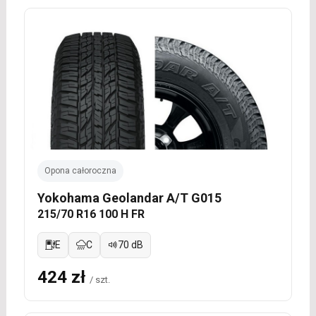
Opona całoroczna
Yokohama Geolandar A/T G015
215/70 R16 100 H FR
E
C
70 dB
424 zł
/ szt.