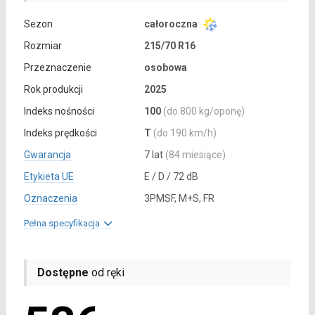
Sezon
całoroczna
Rozmiar
215/70 R16
Przeznaczenie
osobowa
Rok produkcji
2025
Indeks nośności
100
(do 800 kg/oponę)
Indeks prędkości
T
(do 190 km/h)
Gwarancja
7 lat
(84 miesiące)
Etykieta UE
E / D / 72 dB
Oznaczenia
3PMSF, M+S, FR
Pełna specyfikacja
Dostępne
od ręki