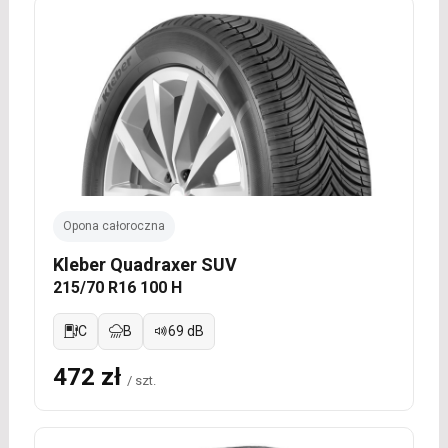
Opona całoroczna
Kleber Quadraxer SUV
215/70 R16 100 H
C
B
69 dB
472 zł
/ szt.