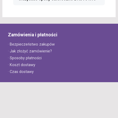
Zamówienia i płatności
· Bezpieczeństwo zakupów
· Jak złożyć zamówienie?
· Sposoby płatności
· Koszt dostawy
· Czas dostawy
Obsługa klienta
· Zwroty
· Reklamacje
· Najczęściej zadawane pytania
· Gwarancja na opony