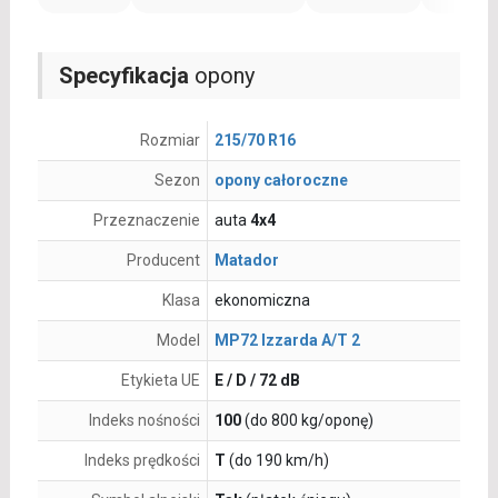
Specyfikacja
opony
Rozmiar
215/70 R16
Sezon
opony całoroczne
Przeznaczenie
auta
4x4
Producent
Matador
Klasa
ekonomiczna
Model
MP72 Izzarda A/T 2
Etykieta UE
E / D / 72 dB
Indeks nośności
100
(do 800 kg/oponę)
Indeks prędkości
T
(do 190 km/h)