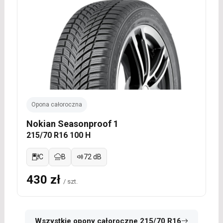
Opona całoroczna
Nokian Seasonproof 1
215/70 R16 100 H
C
B
72 dB
430 zł
/ szt.
Wszystkie opony całoroczne 215/70 R16