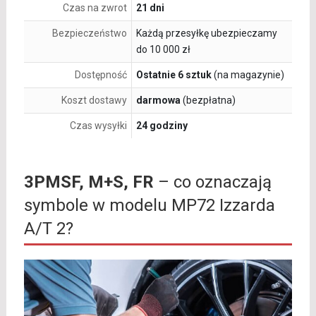
Czas na zwrot
21 dni
Bezpieczeństwo
Każdą przesyłkę ubezpieczamy
do 10 000 zł
Dostępność
Ostatnie 6 sztuk
(na magazynie)
Koszt dostawy
darmowa
(bezpłatna)
Czas wysyłki
24 godziny
3PMSF, M+S, FR
– co oznaczają
symbole w modelu MP72 Izzarda
A/T 2?