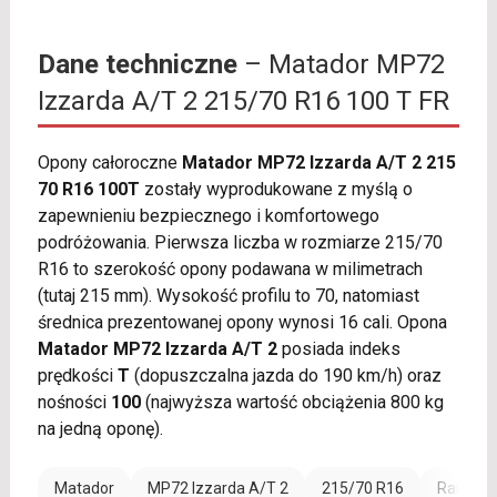
Dane techniczne
– Matador MP72
Izzarda A/T 2 215/70 R16 100 T FR
Opony całoroczne
Matador MP72 Izzarda A/T 2 215
70 R16 100T
zostały wyprodukowane z myślą o
zapewnieniu bezpiecznego i komfortowego
podróżowania. Pierwsza liczba w rozmiarze 215/70
R16 to szerokość opony podawana w milimetrach
(tutaj 215 mm). Wysokość profilu to 70, natomiast
średnica prezentowanej opony wynosi 16 cali. Opona
Matador MP72 Izzarda A/T 2
posiada indeks
prędkości
T
(dopuszczalna jazda do 190 km/h) oraz
nośności
100
(najwyższa wartość obciążenia 800 kg
na jedną oponę).
Matador
MP72 Izzarda A/T 2
215/70 R16
Rant och