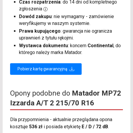
Czas rozpatrzenia
: do 14 dni od kompletnego
zgłoszenia
Dowód zakupu
: nie wymagamy - zamówienie
weryfikujemy w naszym systemie.
Prawa kupującego
: gwarancja nie ogranicza
uprawnień z tytułu rękojmi.
Wystawca dokumentu
: koncern
Continental
, do
którego należy marka Matador.
Pobierz kartę gwarancyjną
Opony podobne do
Matador MP72
Izzarda A/T 2 215/70 R16
Dla przypomnienia - aktualnie przeglądana opona
kosztuje
536 zł
i posiada etykietę
E / D / 72 dB
.