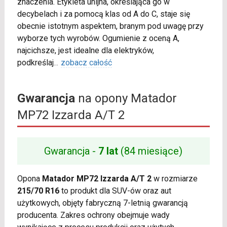
znaczenia. Etykieta unijna, określająca go w
decybelach i za pomocą klas od A do C, staje się
obecnie istotnym aspektem, branym pod uwagę przy
wyborze tych wyrobów. Ogumienie z oceną A,
najcichsze, jest idealne dla elektryków,
podkreślaj
...
zobacz całość
Gwarancja
na opony Matador
MP72 Izzarda A/T 2
Gwarancja -
7 lat
(84 miesiące)
Opona
Matador MP72 Izzarda A/T 2
w rozmiarze
215/70 R16
to produkt dla SUV-ów oraz aut
użytkowych, objęty fabryczną 7-letnią gwarancją
producenta. Zakres ochrony obejmuje wady