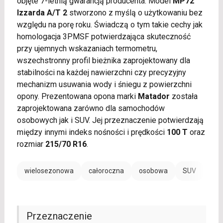
objęte 7-letnią gwarancją producenta. Model
MP72
Izzarda A/T 2
stworzono z myślą o użytkowaniu bez
względu na porę roku. Świadczą o tym takie cechy jak
homologacja 3PMSF potwierdzająca skuteczność
przy ujemnych wskazaniach termometru,
wszechstronny profil bieżnika zaprojektowany dla
stabilności na każdej nawierzchni czy precyzyjny
mechanizm usuwania wody i śniegu z powierzchni
opony. Prezentowana opona marki
Matador
została
zaprojektowana zarówno dla samochodów
osobowych jak i SUV. Jej przeznaczenie potwierdzają
między innymi indeks nośności i prędkości
100 T
oraz
rozmiar
215/70 R16
.
wielosezonowa
całoroczna
osobowa
SUV
Przeznaczenie