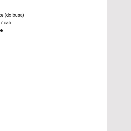
e (do busa)
7 cali
ne