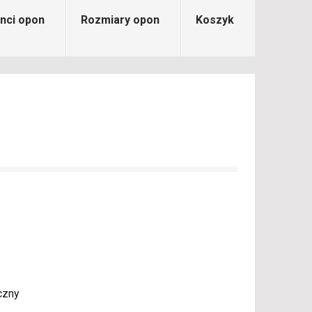
nci opon
Rozmiary opon
Koszyk
czny