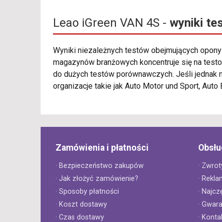
Leao iGreen VAN 4S -
wyniki te
Wyniki niezależnych testów obejmujących opon
magazynów branżowych koncentruje się na testo
do dużych testów porównawczych. Jeśli jednak 
organizacje takie jak Auto Motor und Sport, Auto
Zamówienia i płatności
Obsłu
· Bezpieczeństwo zakupów
· Zwrot
· Jak złożyć zamówienie?
· Rekla
· Sposoby płatności
· Najcz
· Koszt dostawy
· Gwar
· Czas dostawy
· Konta