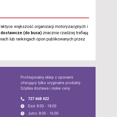
aktyce większość organizacji motoryzacyjnych i
y
dostawcze (do busa)
znacznie rzadziej trafiają
iach lub rankingach opon publikowanych przez
Profesjonalny sklep z oponami
oferujący tylko oryginalne produkty.
Szybka dostawa i niskie ceny.
727 668 422
Dziś: 8:00 - 18:00
Jutro: 8:00 - 16:00