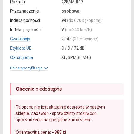
Rozmiar
225/45 R17
Przeznaczenie
osobowa
Indeks nośności
94
(do 670 kg/oponę)
Indeks prędkości
V
(do 240 km/h)
Gwarancja
2 lata
(24 miesiące)
Etykieta UE
C / D / 72 dB
Oznaczenia
XL, 3PMSF, M+S
Pełna specyfikacja
Obecnie
niedostępne
Ta opona nie jest aktualnie dostępna w naszym
sklepie. Zadzwoń - sprawdzimy możliwość
sprowadzenia na specjalne zamówienie.
Orientacyjna cena:
~385 zł