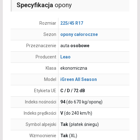
Specyfikacja
opony
Rozmiar
225/45 R17
Sezon
opony całoroczne
Przeznaczenie
auta
osobowe
Producent
Leao
Klasa
ekonomiczna
Model
iGreen All Season
Etykieta UE
C / D / 72 dB
Indeks nośności
94
(do 670 kg/oponę)
Indeks prędkości
V
(do 240 km/h)
Symbol alpejski
Tak
(płatek śniegu)
Wzmocnienie
Tak
(XL)