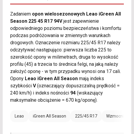
Zadaniem
opon wielosezonowych Leao iGreen All
Season 225 45 R17 94V
jest zapewnienie
odpowiedniego poziomu bezpieczeństwa i komfortu
podczas podróżowania w zmiennych warunkach
drogowych. Oznaczenie rozmiaru 225/45 R17 należy
odczytywać następująco: pierwsza liczba 225 to
szerokość opony w milimetrach, druga to wysokość
profilu (45) a trzecia to średnica felgi, na jaką należy
założyć oponę - w tym przypadku wynosi ona 17 cali.
Opony
Leao iGreen All Season
mają indeks
szybkości
V
(oznaczający dopuszczalną prędkość =
240 km/h) i indeks nośności
94
(wskazujący
maksymalne obciążenie = 670 kg/oponę).
Leao
iGreen All Season
225/45 R17
Wzmocnienie 