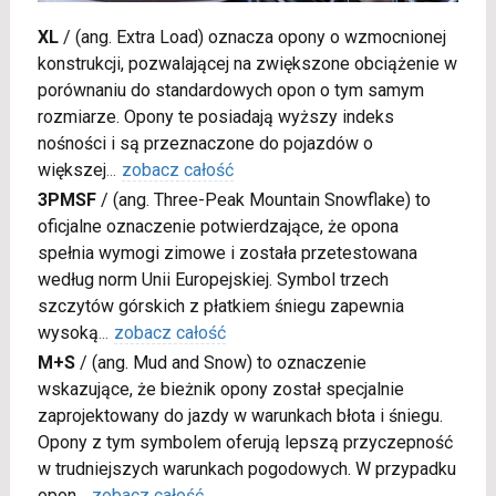
XL
/
(ang. Extra Load) oznacza opony o wzmocnionej
konstrukcji, pozwalającej na zwiększone obciążenie w
porównaniu do standardowych opon o tym samym
rozmiarze. Opony te posiadają wyższy indeks
nośności i są przeznaczone do pojazdów o
większej
...
zobacz całość
3PMSF
/
(ang. Three-Peak Mountain Snowflake) to
oficjalne oznaczenie potwierdzające, że opona
spełnia wymogi zimowe i została przetestowana
według norm Unii Europejskiej. Symbol trzech
szczytów górskich z płatkiem śniegu zapewnia
wysoką
...
zobacz całość
M+S
/
(ang. Mud and Snow) to oznaczenie
wskazujące, że bieżnik opony został specjalnie
zaprojektowany do jazdy w warunkach błota i śniegu.
Opony z tym symbolem oferują lepszą przyczepność
w trudniejszych warunkach pogodowych. W przypadku
opon
...
zobacz całość