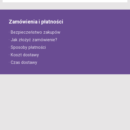
Zamówienia i płatności
· Bezpieczeństwo zakupów
· Jak złożyć zamówienie?
· Sposoby płatności
· Koszt dostawy
· Czas dostawy
Obsługa klienta
· Zwroty
· Reklamacje
· Najczęściej zadawane pytania
· Gwarancja na opony
· Kontakt