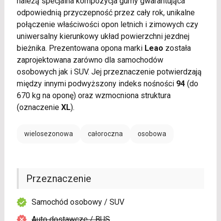
należą specjalna kompozycja gumy gwarantująca
odpowiednią przyczepność przez cały rok, unikalne
połączenie właściwości opon letnich i zimowych czy
uniwersalny kierunkowy układ powierzchni jezdnej
bieżnika. Prezentowana opona marki
Leao
została
zaprojektowana zarówno dla samochodów
osobowych jak i SUV. Jej przeznaczenie potwierdzają
między innymi podwyższony indeks nośności
94
(do
670 kg na oponę) oraz wzmocniona struktura
(oznaczenie
XL
).
wielosezonowa
całoroczna
osobowa
Przeznaczenie
Samochód osobowy / SUV
Auto dostawcze / BUS