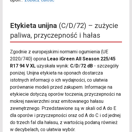
Etykieta unijna
(C/D/72) – zużycie
paliwa, przyczepność i hałas
Zgodnie z europejskimi normami ogumienia (UE
2020/740) opona
Leao iGreen All Season 225/45
R17 94 V XL
uzyskała wynik:
C
/
D
/
72 dB
- szczegóły
poniżej. Unijna etykieta na oponach dostarcza
istotnych informacji o ich wydajności, co ułatwia
porównanie modeli przed zakupem. Informacje na
etykiecie dotyczą oporów toczenia, przyczepności na
mokrej nawierzchni oraz emitowanego hałasu
zewnętrznego. Przedstawione są w skali od A do E
dla oporów i przyczepności oraz od A do C i od jednej
do trzech fal dla hałasu, z wartością podaną również
w decybelach, co ułatwia wybór.