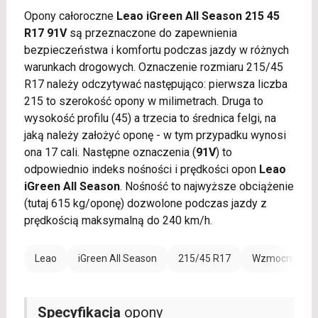
Opony całoroczne
Leao iGreen All Season 215 45
R17 91V
są przeznaczone do zapewnienia
bezpieczeństwa i komfortu podczas jazdy w różnych
warunkach drogowych. Oznaczenie rozmiaru 215/45
R17 należy odczytywać następująco: pierwsza liczba
215 to szerokość opony w milimetrach. Druga to
wysokość profilu (45) a trzecia to średnica felgi, na
jaką należy założyć oponę - w tym przypadku wynosi
ona 17 cali. Następne oznaczenia (
91V
) to
odpowiednio indeks nośności i prędkości opon
Leao
iGreen All Season
. Nośność to najwyższe obciążenie
(tutaj 615 kg/oponę) dozwolone podczas jazdy z
prędkością maksymalną do 240 km/h.
Leao
iGreen All Season
215/45 R17
Wzmocnienie 
Specyfikacja
opony