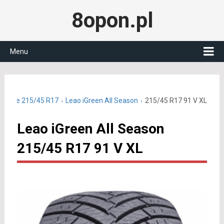
8opon.pl
Menu
roczne 215/45 R17
Leao iGreen All Season
215/45 R17 91 V XL
Leao iGreen All Season
215/45 R17 91 V XL