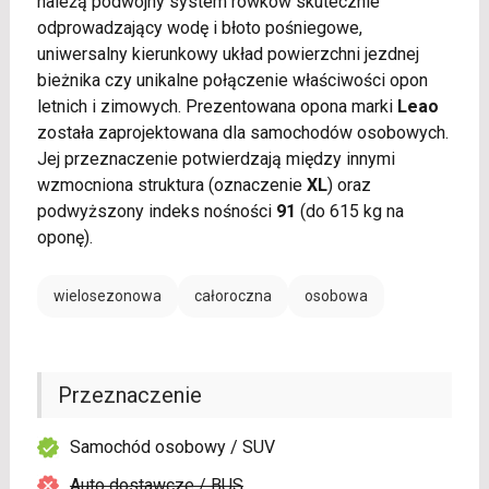
należą podwójny system rowków skutecznie
odprowadzający wodę i błoto pośniegowe,
uniwersalny kierunkowy układ powierzchni jezdnej
bieżnika czy unikalne połączenie właściwości opon
letnich i zimowych. Prezentowana opona marki
Leao
została zaprojektowana dla samochodów osobowych.
Jej przeznaczenie potwierdzają między innymi
wzmocniona struktura (oznaczenie
XL
) oraz
podwyższony indeks nośności
91
(do 615 kg na
oponę).
wielosezonowa
całoroczna
osobowa
Przeznaczenie
Samochód osobowy / SUV
Auto dostawcze / BUS