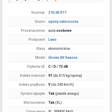
Rozmiar
215/45 R17
Sezon
opony całoroczne
Przeznaczenie
auta
osobowe
Producent
Leao
Klasa
ekonomiczna
Model
iGreen All Season
Etykieta UE
C / D / 72 dB
Indeks nośności
91
(do 615 kg/oponę)
Indeks prędkości
V
(do 240 km/h)
Symbol alpejski
Tak
(płatek śniegu)
Wzmocnienie
Tak
(XL)
Oznaczenia
XL, 3PMSF, M+S