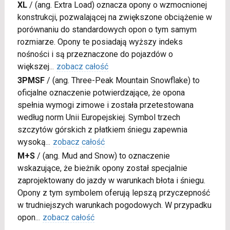
XL
/
(ang. Extra Load) oznacza opony o wzmocnionej
konstrukcji, pozwalającej na zwiększone obciążenie w
porównaniu do standardowych opon o tym samym
rozmiarze. Opony te posiadają wyższy indeks
nośności i są przeznaczone do pojazdów o
większej
...
zobacz całość
3PMSF
/
(ang. Three-Peak Mountain Snowflake) to
oficjalne oznaczenie potwierdzające, że opona
spełnia wymogi zimowe i została przetestowana
według norm Unii Europejskiej. Symbol trzech
szczytów górskich z płatkiem śniegu zapewnia
wysoką
...
zobacz całość
M+S
/
(ang. Mud and Snow) to oznaczenie
wskazujące, że bieżnik opony został specjalnie
zaprojektowany do jazdy w warunkach błota i śniegu.
Opony z tym symbolem oferują lepszą przyczepność
w trudniejszych warunkach pogodowych. W przypadku
opon
...
zobacz całość