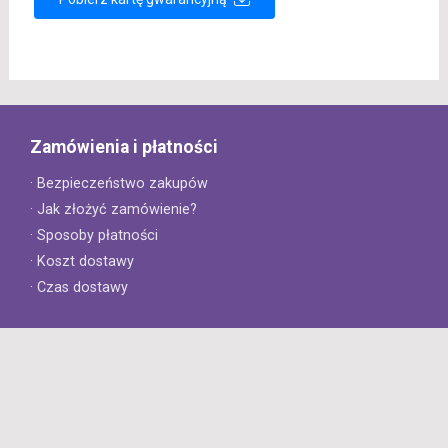
Zamówienia i płatności
· Bezpieczeństwo zakupów
· Jak złożyć zamówienie?
· Sposoby płatności
· Koszt dostawy
· Czas dostawy
Obsługa klienta
· Zwroty
· Reklamacje
· Najczęściej zadawane pytania