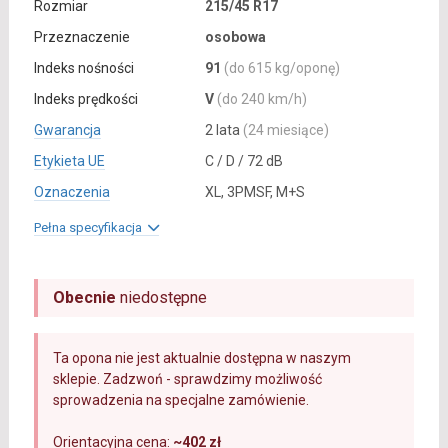
Rozmiar
215/45 R17
Przeznaczenie
osobowa
Indeks nośności
91
(do 615 kg/oponę)
Indeks prędkości
V
(do 240 km/h)
Gwarancja
2 lata
(24 miesiące)
Etykieta UE
C / D / 72 dB
Oznaczenia
XL, 3PMSF, M+S
Pełna specyfikacja
Obecnie
niedostępne
Ta opona nie jest aktualnie dostępna w naszym
sklepie. Zadzwoń - sprawdzimy możliwość
sprowadzenia na specjalne zamówienie.
Orientacyjna cena:
~402 zł