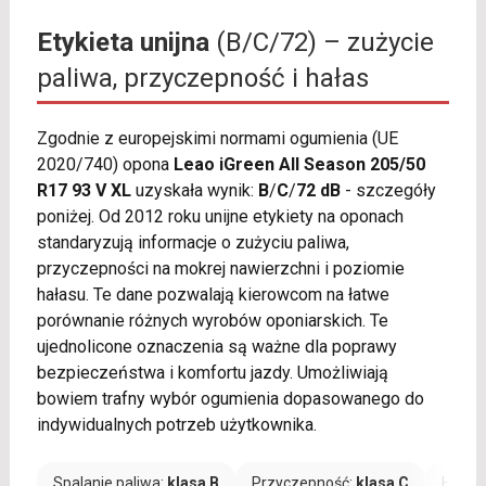
Etykieta unijna
(B/C/72) – zużycie
paliwa, przyczepność i hałas
Zgodnie z europejskimi normami ogumienia (UE
2020/740) opona
Leao iGreen All Season 205/50
R17 93 V XL
uzyskała wynik:
B
/
C
/
72 dB
- szczegóły
poniżej. Od 2012 roku unijne etykiety na oponach
standaryzują informacje o zużyciu paliwa,
przyczepności na mokrej nawierzchni i poziomie
hałasu. Te dane pozwalają kierowcom na łatwe
porównanie różnych wyrobów oponiarskich. Te
ujednolicone oznaczenia są ważne dla poprawy
bezpieczeństwa i komfortu jazdy. Umożliwiają
bowiem trafny wybór ogumienia dopasowanego do
indywidualnych potrzeb użytkownika.
Spalanie paliwa:
klasa B
Przyczepność:
klasa C
Hałas