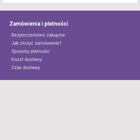
Zamówienia i płatności
· Bezpieczeństwo zakupów
· Jak złożyć zamówienie?
· Sposoby płatności
· Koszt dostawy
· Czas dostawy
Obsługa klienta
· Zwroty
· Reklamacje
· Najczęściej zadawane pytania
· Gwarancja na opony
· Kontakt