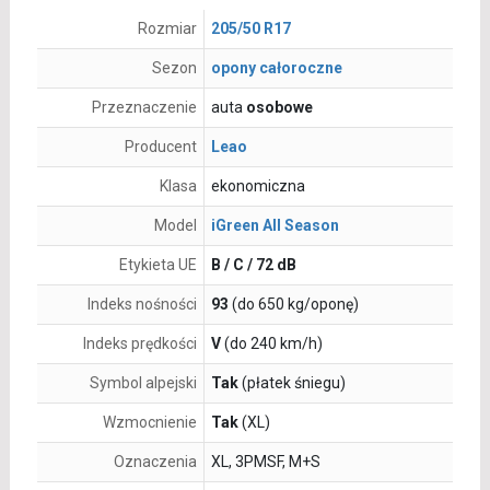
Rozmiar
205/50 R17
Sezon
opony całoroczne
Przeznaczenie
auta
osobowe
Producent
Leao
Klasa
ekonomiczna
Model
iGreen All Season
Etykieta UE
B / C / 72 dB
Indeks nośności
93
(do 650 kg/oponę)
Indeks prędkości
V
(do 240 km/h)
Symbol alpejski
Tak
(płatek śniegu)
Wzmocnienie
Tak
(XL)
Oznaczenia
XL, 3PMSF, M+S