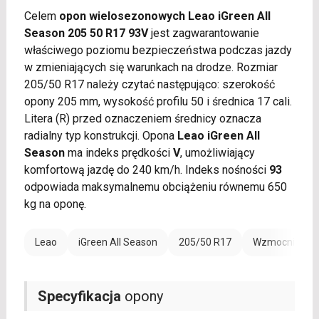
Celem
opon wielosezonowych Leao iGreen All
Season 205 50 R17 93V
jest zagwarantowanie
właściwego poziomu bezpieczeństwa podczas jazdy
w zmieniających się warunkach na drodze. Rozmiar
205/50 R17 należy czytać następująco: szerokość
opony 205 mm, wysokość profilu 50 i średnica 17 cali.
Litera (R) przed oznaczeniem średnicy oznacza
radialny typ konstrukcji. Opona
Leao iGreen All
Season
ma indeks prędkości
V
, umożliwiający
komfortową jazdę do 240 km/h. Indeks nośności
93
odpowiada maksymalnemu obciążeniu równemu 650
kg na oponę.
Leao
iGreen All Season
205/50 R17
Wzmocnienie 
Specyfikacja
opony