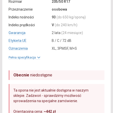
Rozmiar
205/50 R17
Przeznaczenie
osobowa
Indeks nośności
93
(do 650 kg/oponę)
Indeks prędkości
V
(do 240 km/h)
Gwarancja
2 lata
(24 miesiące)
Etykieta UE
B / C / 72 dB
Oznaczenia
XL, 3PMSF, M+S
Pełna specyfikacja
Obecnie
niedostępne
Ta opona nie jest aktualnie dostępna w naszym
sklepie. Zadzwoń - sprawdzimy możliwość
sprowadzenia na specjalne zamówienie.
Orientacyjna cena:
~442 zł