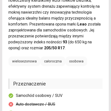
nowoczesny kierunkowy wzór rowków bieżnika,
efektywny system drenażu zapewniający kontrolę na
mokrej nawierzchni czy innowacyjna technologia
oferująca idealny balans między przyczepnością a
komfortem. Prezentowana opona marki
Leao
została
zaprojektowana dla samochodów osobowych. Jej
przeznaczenie potwierdzają między innymi
podwyższony indeks nośności
93
(do 650 kg na
oponę) oraz rozmiar
205/50 R17
.
wielosezonowa
całoroczna
osobowa
Przeznaczenie
Samochód osobowy / SUV
Auto dostawcze / BUS