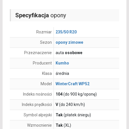
Specyfikacja
opony
Rozmiar
235/50 R20
Sezon
opony zimowe
Przeznaczenie
auta
osobowe
Producent
Kumho
Klasa
średnia
Model
WinterCraft WP52
Indeks nośności
104
(do 900 kg/oponę)
Indeks prędkości
V
(do 240 km/h)
Symbol alpejski
Tak
(płatek śniegu)
Wzmocnienie
Tak
(XL)