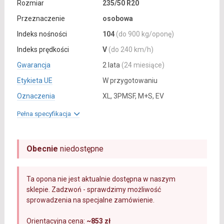
Rozmiar
235/50 R20
Przeznaczenie
osobowa
Indeks nośności
104
(do 900 kg/oponę)
Indeks prędkości
V
(do 240 km/h)
Gwarancja
2 lata
(24 miesiące)
Etykieta UE
W przygotowaniu
Oznaczenia
XL, 3PMSF, M+S, EV
Pełna specyfikacja
Obecnie
niedostępne
Ta opona nie jest aktualnie dostępna w naszym
sklepie. Zadzwoń - sprawdzimy możliwość
sprowadzenia na specjalne zamówienie.
Orientacyjna cena:
~853 zł