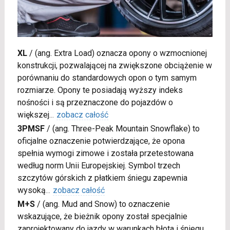
XL
/
(ang. Extra Load) oznacza opony o wzmocnionej
konstrukcji, pozwalającej na zwiększone obciążenie w
porównaniu do standardowych opon o tym samym
rozmiarze. Opony te posiadają wyższy indeks
nośności i są przeznaczone do pojazdów o
większej
...
zobacz całość
3PMSF
/
(ang. Three-Peak Mountain Snowflake) to
oficjalne oznaczenie potwierdzające, że opona
spełnia wymogi zimowe i została przetestowana
według norm Unii Europejskiej. Symbol trzech
szczytów górskich z płatkiem śniegu zapewnia
wysoką
...
zobacz całość
M+S
/
(ang. Mud and Snow) to oznaczenie
wskazujące, że bieżnik opony został specjalnie
zaprojektowany do jazdy w warunkach błota i śniegu.