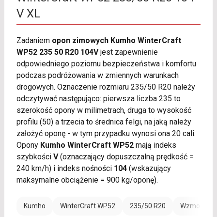
V XL
Zadaniem
opon zimowych Kumho WinterCraft
WP52 235 50 R20 104V
jest zapewnienie
odpowiedniego poziomu bezpieczeństwa i komfortu
podczas podróżowania w zmiennych warunkach
drogowych. Oznaczenie rozmiaru 235/50 R20 należy
odczytywać następująco: pierwsza liczba 235 to
szerokość opony w milimetrach, druga to wysokość
profilu (50) a trzecia to średnica felgi, na jaką należy
założyć oponę - w tym przypadku wynosi ona 20 cali.
Opony
Kumho WinterCraft WP52
mają indeks
szybkości
V
(oznaczający dopuszczalną prędkość =
240 km/h) i indeks nośności
104
(wskazujący
maksymalne obciążenie = 900 kg/oponę).
Kumho
WinterCraft WP52
235/50 R20
Wzmocnieni