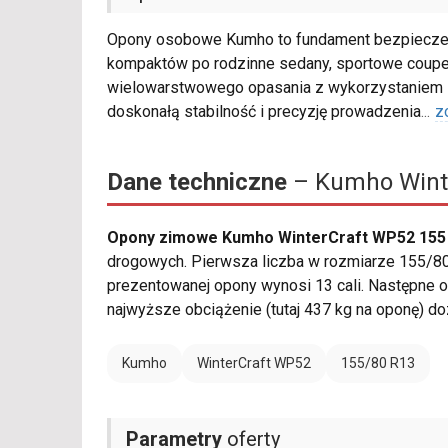
Opony osobowe Kumho to fundament bezpieczeńs
kompaktów po rodzinne sedany, sportowe coupe 
wielowarstwowego opasania z wykorzystaniem s
doskonałą stabilność i precyzję prowadzenia
...
z
Dane techniczne
– Kumho Winte
Opony zimowe Kumho WinterCraft WP52 155 
drogowych. Pierwsza liczba w rozmiarze 155/80 
prezentowanej opony wynosi 13 cali. Następne o
najwyższe obciążenie (tutaj 437 kg na oponę) 
Kumho
WinterCraft WP52
155/80 R13
Parametry
oferty