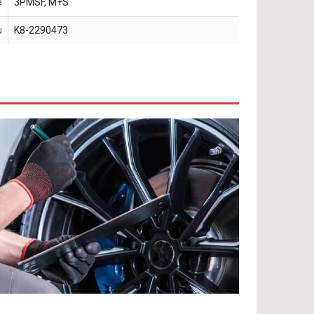
a
3PMSF, M+S
u
K8-2290473