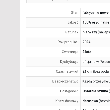
Stan
fabrycznie
nowe
Jakość
100% oryginalne
Gatunek
pierwszy
(najlep
Rok produkcji
2024
Gwarancja
2 lata
Dystrybucja
oficjalna w Polsce
Czas na zwrot
21 dni
(bez podan
Bezpieczeństwo
Każdą przesyłkę 
Dostępność
Ostatnia sztuka
(
Koszt dostawy
darmowa
(bezpł