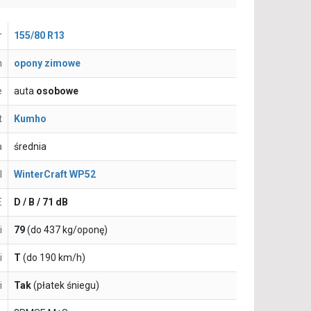
r
155/80 R13
n
opony zimowe
e
auta
osobowe
t
Kumho
a
średnia
l
WinterCraft WP52
E
D / B / 71 dB
i
79
(do 437 kg/oponę)
i
T
(do 190 km/h)
i
Tak
(płatek śniegu)