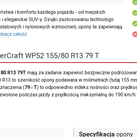
twa i komfortu każdego pojazdu - od miejskich
i eleganckie SUV-y. Dzięki zastosowaniu technologii
talowych i nylonowych wzmocnień, opony te zapewniają
obacz całość
rCraft WP52 155/80 R13 79 T
80 R13 79T
mają za zadanie zapewnić bezpieczne podróżowani
R13 to szerokość opony podawana w milimetrach (tutaj 155 mm).
znaczenia (
79
i
T
) to odpowiednio indeks nośności oraz prędko
dozwolone podczas jazdy z prędkością maksymalną do 190 km/h.
Specyfikacja
opony