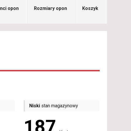
nci opon
Rozmiary opon
Koszyk
Niski
stan magazynowy
187