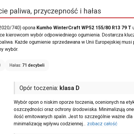
ie paliwa, przyczepność i hałas
 2020/740) opona
Kumho WinterCraft WP52 155/80 R13 79 T
u
ające kierowcom wybór odpowiedniego ogumienia. Dostarcza kluc
paliwa. Każde ogumienie sprzedawana w Unii Europejskiej musi p
ny wybór.
B
Hałas:
71 decybeli
Opór toczenia:
klasa D
Wybór opon o niskim oporze toczenia, ocenionych na etykie
oszczędności oraz ochrony środowiska. Minimalizują one 
ilość emitowanych spalin. Jest to szczególnie ważne dl
minimalizację wpływu codziennej
...
zobacz całość