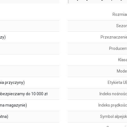
Rozmia
Sezo
szy)
Przeznaczeni
Producen
Klas
Mode
ia przyczyny)
Etykieta U
ubezpieczamy do 10 000 zł
Indeks nośnośc
na magazynie)
Indeks prędkośc
atna)
Symbol alpejsk