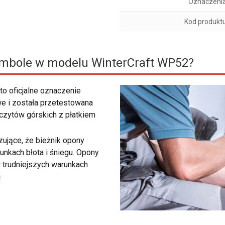
Oznaczeni
Kod produkt
ymbole w modelu WinterCraft WP52?
to oficjalne oznaczenie
e i została przetestowana
zczytów górskich z płatkiem
ujące, że bieżnik opony
unkach błota i śniegu. Opony
 trudniejszych warunkach
ć