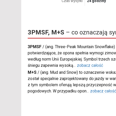
Czas wysyłki
24 godziny
3PMSF, M+S
– co oznaczają s
3PMSF
/
(ang. Three-Peak Mountain Snowflake) 
potwierdzające, że opona spełnia wymogi zimow
według norm Unii Europejskiej. Symbol trzech s
śniegu zapewnia wysoką
...
zobacz całość
M+S
/
(ang. Mud and Snow) to oznaczenie wskaz
został specjalnie zaprojektowany do jazdy w war
z tym symbolem oferują lepszą przyczepność w
pogodowych. W przypadku opon
...
zobacz całoś