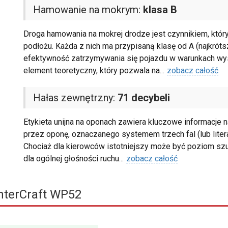
Hamowanie na mokrym:
klasa B
Droga hamowania na mokrej drodze jest czynnikiem, któr
podłożu. Każda z nich ma przypisaną klasę od A (najkróts
efektywność zatrzymywania się pojazdu w warunkach wyso
element teoretyczny, który pozwala na
...
zobacz całość
Hałas zewnętrzny:
71 decybeli
Etykieta unijna na oponach zawiera kluczowe informacje
przez oponę, oznaczanego systemem trzech fal (lub litera
Chociaż dla kierowców istotniejszy może być poziom s
dla ogólnej głośności ruchu
...
zobacz całość
terCraft WP52