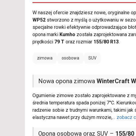
W naszej ofercie znajdziesz nowe, oryginalne 
WP52
stworzono z myślą o użytkowaniu w sezon
specjalne rowki efektywnie odprowadzające bł
opona marki
Kumho
została zaprojektowana zar
prędkości
79 T
oraz rozmiar
155/80 R13
.
zimowa
osobowa
SUV
Nowa opona zimowa
WinterCraft 
Ogumienie zimowe zostało zaprojektowane z myś
średnia temperatura spada poniżej 7°C. Kierun
radzenie sobie z trudnymi warunkami, takimi ja
elastyczna nawet przy dużym mrozie,
...
zobacz c
Opona osobowa oraz SUV –
155/80