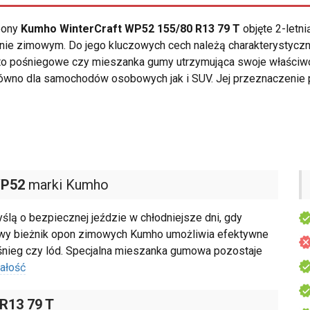
opony
Kumho WinterCraft WP52 155/80 R13 79 T
objęte 2-letn
ie zimowym. Do jego kluczowych cech należą charakterystyczny
oto pośniegowe czy mieszanka gumy utrzymująca swoje właściw
ówno dla samochodów osobowych jak i SUV. Jej przeznaczenie p
WP52
marki Kumho
lą o bezpiecznej jeździe w chłodniejsze dni, gdy
kowy bieżnik opon zimowych Kumho umożliwia efektywne
k śnieg czy lód. Specjalna mieszanka gumowa pozostaje
ałość
 R13 79 T