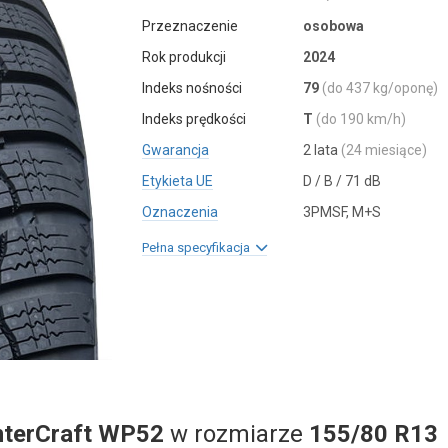
Przeznaczenie
osobowa
Rok produkcji
2024
Indeks nośności
79
(do 437 kg/oponę)
Indeks prędkości
T
(do 190 km/h)
Gwarancja
2 lata
(24 miesiące)
Etykieta UE
D / B / 71 dB
Oznaczenia
3PMSF, M+S
Pełna specyfikacja
nterCraft WP52
w rozmiarze
155/80 R13