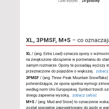
Czas wysyłki
24 godziny
XL, 3PMSF, M+S
– co oznaczaj
XL
/
(ang. Extra Load) oznacza opony o wzmocnio
na zwiększone obciążenie w porównaniu do sta
samym rozmiarze. Opony te posiadają wyższy in
przeznaczone do pojazdów o większej
...
zobacz
3PMSF
/
(ang. Three-Peak Mountain Snowflake) 
potwierdzające, że opona spełnia wymogi zimow
według norm Unii Europejskiej. Symbol trzech s
śniegu zapewnia wysoką
...
zobacz całość
M+S
/
(ang. Mud and Snow) to oznaczenie wskaz
został specjalnie zaprojektowany do jazdy w war