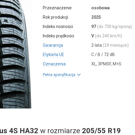
Przeznaczenie
osobowa
Rok produkcji
2025
Indeks nośności
97
(do 730 kg/oponę)
Indeks prędkości
V
(do 240 km/h)
Gwarancja
2 lata
(24 miesiące)
Etykieta UE
C / B / 72 dB
Oznaczenia
XL, 3PMSF, M+S
Pełna specyfikacja
lus 4S HA32
w rozmiarze
205/55 R19