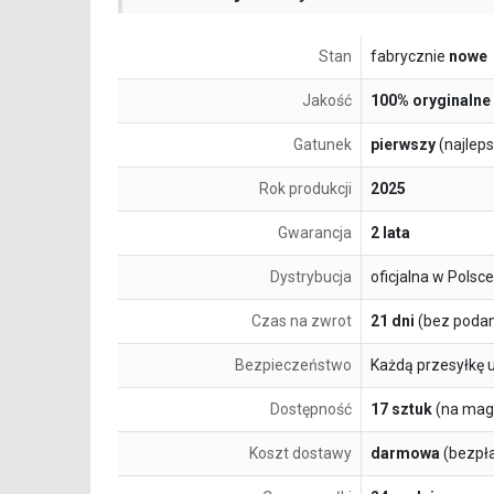
Stan
fabrycznie
nowe
Jakość
100% oryginalne
Gatunek
pierwszy
(najlep
Rok produkcji
2025
Gwarancja
2 lata
Dystrybucja
oficjalna w Polsce
Czas na zwrot
21 dni
(bez podan
Bezpieczeństwo
Każdą przesyłkę 
Dostępność
17 sztuk
(na mag
Koszt dostawy
darmowa
(bezpł