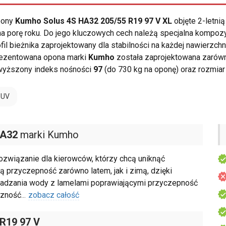
opony
Kumho Solus 4S HA32 205/55 R19 97 V XL
objęte 2-letni
a porę roku. Do jego kluczowych cech należą specjalna kompoz
il bieżnika zaprojektowany dla stabilności na każdej nawierzchni
Prezentowana opona marki
Kumho
została zaprojektowana zarówn
wyższony indeks nośności
97
(do 730 kg na oponę) oraz rozmia
SUV
HA32
marki Kumho
wiązanie dla kierowców, którzy chcą uniknąć
przyczepność zarówno latem, jak i zimą, dzięki
wadzania wody z lamelami poprawiającymi przyczepność
czność
...
zobacz całość
 R19 97 V