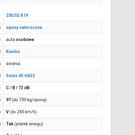
r
205/55 R19
n
opony całoroczne
e
auta
osobowe
t
Kumho
a
średnia
l
Solus 4S HA32
E
C / B / 72 dB
i
97
(do 730 kg/oponę)
i
V
(do 240 km/h)
i
Tak
(płatek śniegu)