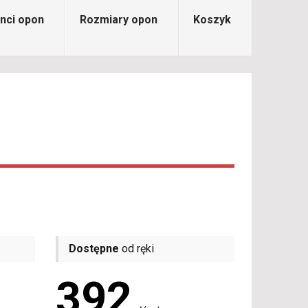
nci opon
Rozmiary opon
Koszyk
Dostępne
od ręki
392