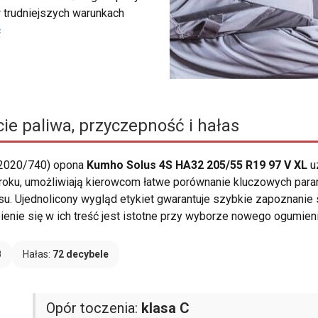
 trudniejszych warunkach
ć
ie paliwa, przyczepność i hałas
 2020/740) opona
Kumho Solus 4S HA32 205/55 R19 97 V XL
u
 roku, umożliwiają kierowcom łatwe porównanie kluczowych param
su. Ujednolicony wygląd etykiet gwarantuje szybkie zapoznanie 
enie się w ich treść jest istotne przy wyborze nowego ogumieni
B
Hałas:
72 decybele
Opór toczenia:
klasa C