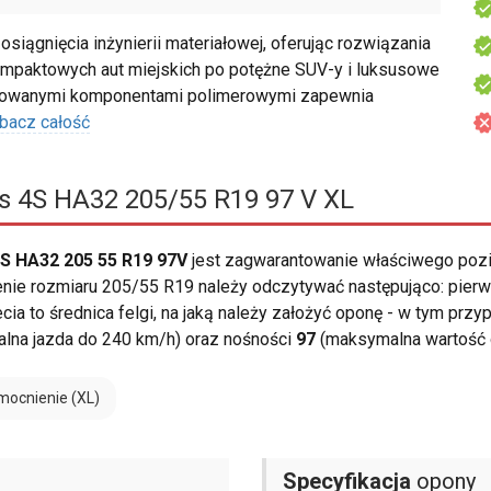
ągnięcia inżynierii materiałowej, oferując rozwiązania
mpaktowych aut miejskich po potężne SUV-y i luksusowe
sowanymi komponentami polimerowymi zapewnia
bacz całość
 4S HA32 205/55 R19 97 V XL
S HA32 205 55 R19 97V
jest zagwarantowanie właściwego poz
enie rozmiaru 205/55 R19 należy odczytywać następująco: pier
zecia to średnica felgi, na jaką należy założyć oponę - w tym prz
lna jazda do 240 km/h) oraz nośności
97
(maksymalna wartość 
ocnienie (XL)
Specyfikacja
opony