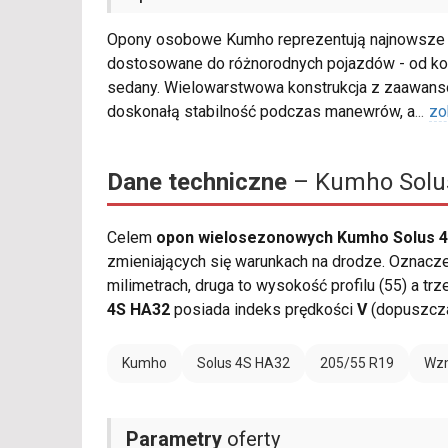
Opony osobowe Kumho reprezentują najnowsze osi
dostosowane do różnorodnych pojazdów - od ko
sedany. Wielowarstwowa konstrukcja z zaawan
doskonałą stabilność podczas manewrów, a
...
zo
Dane techniczne
– Kumho Solus
Celem
opon wielosezonowych Kumho Solus 4
zmieniających się warunkach na drodze. Oznacz
milimetrach, druga to wysokość profilu (55) a tr
4S HA32
posiada indeks prędkości
V
(dopuszcza
Kumho
Solus 4S HA32
205/55 R19
Wzm
Parametry
oferty