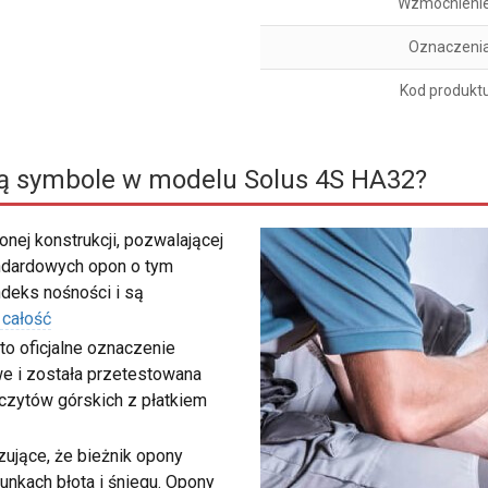
Wzmocnieni
Oznaczeni
Kod produkt
ą symbole w modelu Solus 4S HA32?
nej konstrukcji, pozwalającej
ndardowych opon o tym
deks nośności i są
 całość
to oficjalne oznaczenie
e i została przetestowana
zczytów górskich z płatkiem
ujące, że bieżnik opony
unkach błota i śniegu. Opony