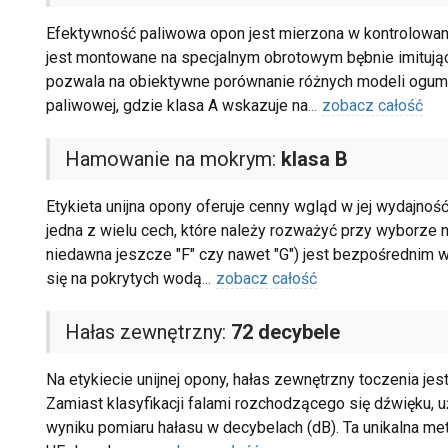
Efektywność paliwowa opon jest mierzona w kontrolowany
jest montowane na specjalnym obrotowym bębnie imitują
pozwala na obiektywne porównanie różnych modeli ogum
paliwowej, gdzie klasa A wskazuje na
...
zobacz całość
Hamowanie na mokrym:
klasa B
Etykieta unijna opony oferuje cenny wgląd w jej wydajność
jedna z wielu cech, które należy rozważyć przy wyborze n
niedawna jeszcze "F" czy nawet "G") jest bezpośrednim 
się na pokrytych wodą
...
zobacz całość
Hałas zewnętrzny:
72 decybele
Na etykiecie unijnej opony, hałas zewnętrzny toczenia jes
Zamiast klasyfikacji falami rozchodzącego się dźwięku, uż
wyniku pomiaru hałasu w decybelach (dB). Ta unikalna m