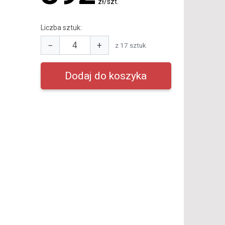
zł/szt.
Liczba sztuk:
−
+
z 17 sztuk