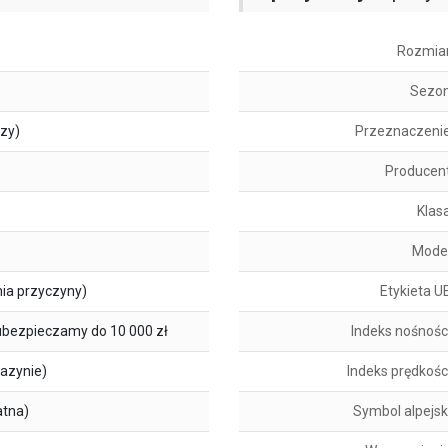
Rozmia
Sezo
szy)
Przeznaczeni
Producen
Klas
Mode
ia przyczyny)
Etykieta U
ubezpieczamy do 10 000 zł
Indeks nośnośc
azynie)
Indeks prędkośc
atna)
Symbol alpejsk