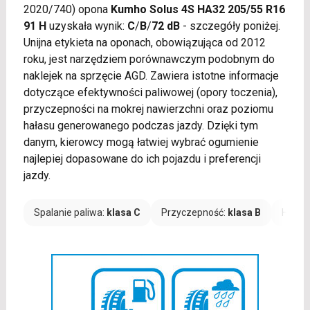
2020/740) opona
Kumho Solus 4S HA32 205/55 R16
91 H
uzyskała wynik:
C
/
B
/
72 dB
- szczegóły poniżej.
Unijna etykieta na oponach, obowiązująca od 2012
roku, jest narzędziem porównawczym podobnym do
naklejek na sprzęcie AGD. Zawiera istotne informacje
dotyczące efektywności paliwowej (opory toczenia),
przyczepności na mokrej nawierzchni oraz poziomu
hałasu generowanego podczas jazdy. Dzięki tym
danym, kierowcy mogą łatwiej wybrać ogumienie
najlepiej dopasowane do ich pojazdu i preferencji
jazdy.
Spalanie paliwa:
klasa C
Przyczepność:
klasa B
Hałas