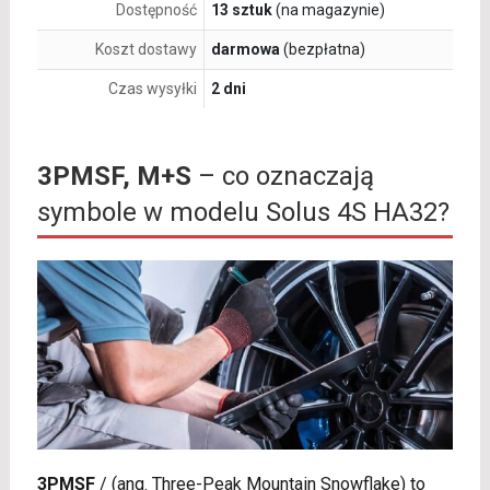
Dostępność
13 sztuk
(na magazynie)
Koszt dostawy
darmowa
(bezpłatna)
Czas wysyłki
2 dni
3PMSF, M+S
– co oznaczają
symbole w modelu Solus 4S HA32?
3PMSF
/
(ang. Three-Peak Mountain Snowflake) to