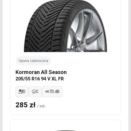
Opona całoroczna
Kormoran All Season
205/55 R16 94 V XL FR
D
C
70 dB
285 zł
/ szt.