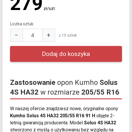
279
zł/szt.
Liczba sztuk:
−
+
z 13 sztuk
Zastosowanie
opon Kumho
Solus
4S HA32
w rozmiarze
205/55 R16
W naszej ofercie znajdziesz nowe, oryginalne opony
Kumho Solus 4S HA32 205/55 R16 91 H
objęte 2-
letnią gwarancją producenta. Model
Solus 4S HA32
stworzono z myślą o użytkowaniu bez względu na