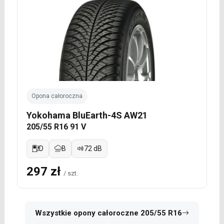
Opona całoroczna
Yokohama BluEarth-4S AW21
205/55 R16 91 V
D
B
72 dB
297 zł
/ szt.
Wszystkie opony całoroczne 205/55 R16