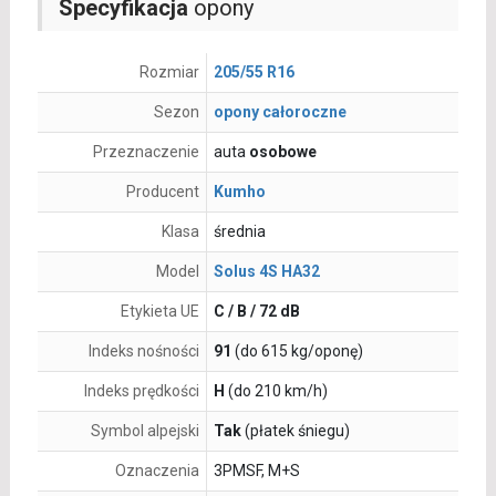
Specyfikacja
opony
Rozmiar
205/55 R16
Sezon
opony całoroczne
Przeznaczenie
auta
osobowe
Producent
Kumho
Klasa
średnia
Model
Solus 4S HA32
Etykieta UE
C / B / 72 dB
Indeks nośności
91
(do 615 kg/oponę)
Indeks prędkości
H
(do 210 km/h)
Symbol alpejski
Tak
(płatek śniegu)
Oznaczenia
3PMSF, M+S