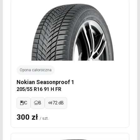
Opona całoroczna
Nokian Seasonproof 1
205/55 R16 91 H FR
C
B
72 dB
300 zł
/ szt.