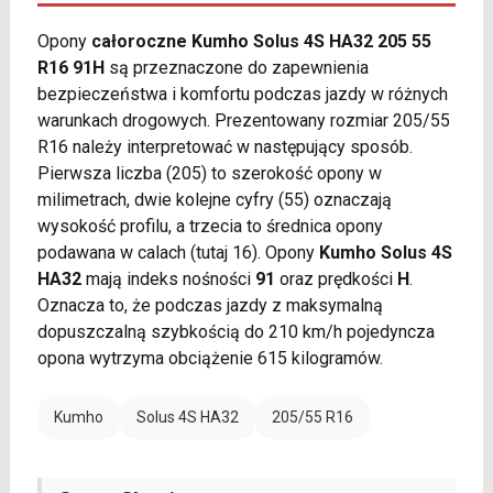
Opony
całoroczne Kumho Solus 4S HA32 205 55
R16 91H
są przeznaczone do zapewnienia
bezpieczeństwa i komfortu podczas jazdy w różnych
warunkach drogowych. Prezentowany rozmiar 205/55
R16 należy interpretować w następujący sposób.
Pierwsza liczba (205) to szerokość opony w
milimetrach, dwie kolejne cyfry (55) oznaczają
wysokość profilu, a trzecia to średnica opony
podawana w calach (tutaj 16). Opony
Kumho Solus 4S
HA32
mają indeks nośności
91
oraz prędkości
H
.
Oznacza to, że podczas jazdy z maksymalną
dopuszczalną szybkością do 210 km/h pojedyncza
opona wytrzyma obciążenie 615 kilogramów.
Kumho
Solus 4S HA32
205/55 R16