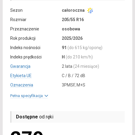
Sezon
całoroczna
Rozmiar
205/55 R16
Przeznaczenie
osobowa
Rok produkcji
2025/2026
Indeks nośności
91
(do 615 kg/oponę)
Indeks prędkości
H
(do 210 km/h)
Gwarancja
2 lata
(24 miesiące)
Etykieta UE
C / B / 72 dB
Oznaczenia
3PMSF, M+S
Pełna specyfikacja
Dostępne
od ręki