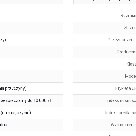
Rozmia
Sezo
szy)
Przeznaczeni
Producen
Klas
Mode
ia przyczyny)
Etykieta U
ubezpieczamy do 10 000 zł
Indeks nośnośc
(na magazynie)
Indeks prędkośc
atna)
Wzmocnieni