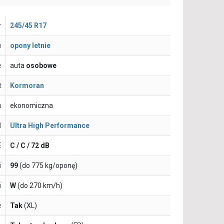
r
245/45 R17
n
opony letnie
e
auta
osobowe
t
Kormoran
a
ekonomiczna
l
Ultra High Performance
E
C / C / 72 dB
i
99
(do 775 kg/oponę)
i
W
(do 270 km/h)
e
Tak
(XL)