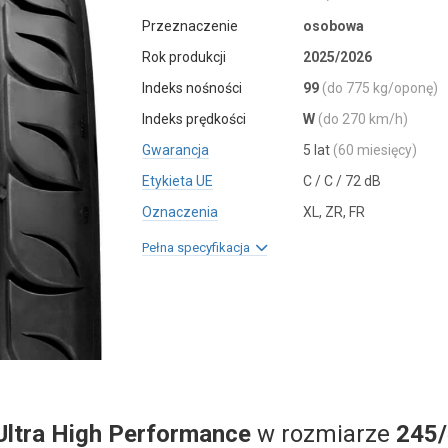
Przeznaczenie
osobowa
Rok produkcji
2025/2026
Indeks nośności
99
(do 775 kg/oponę)
Indeks prędkości
W
(do 270 km/h)
Gwarancja
5 lat
(60 miesięcy)
Etykieta UE
C / C / 72 dB
Oznaczenia
XL, ZR, FR
Pełna specyfikacja
Ultra High Performance
w rozmiarze
245/