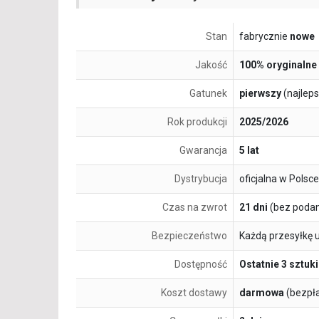
Stan
fabrycznie
nowe
Jakość
100% oryginalne
Gatunek
pierwszy
(najlep
Rok produkcji
2025/2026
Gwarancja
5 lat
Dystrybucja
oficjalna w Polsce
Czas na zwrot
21 dni
(bez podan
Bezpieczeństwo
Każdą przesyłkę 
Dostępność
Ostatnie 3 sztuki
Koszt dostawy
darmowa
(bezpł