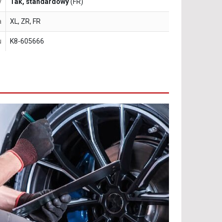
y
Tak, standardowy
(FR)
a
XL, ZR, FR
u
K8-605666