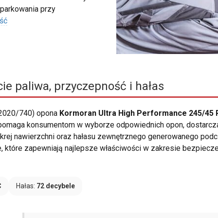
 parkowania przy
ść
ie paliwa, przyczepność i hałas
 2020/740) opona
Kormoran Ultra High Performance 245/45 
na pomaga konsumentom w wyborze odpowiednich opon, dostarczaj
krej nawierzchni oraz hałasu zewnętrznego generowanego podc
e, które zapewniają najlepsze właściwości w zakresie bezpiecz
C
Hałas:
72 decybele