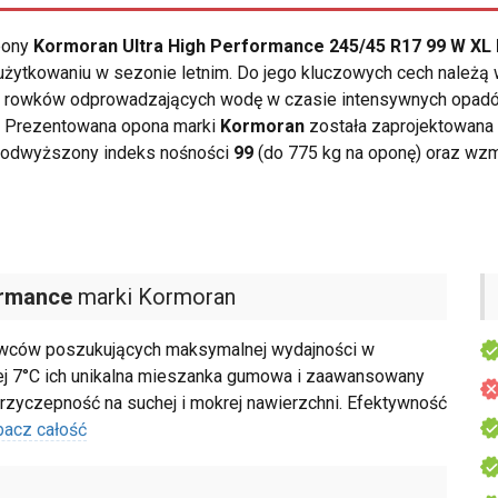
opony
Kormoran Ultra High Performance 245/45 R17 99 W XL
żytkowaniu w sezonie letnim. Do jego kluczowych cech należą 
em rowków odprowadzających wodę w czasie intensywnych opad
. Prezentowana opona marki
Kormoran
została zaprojektowana
 podwyższony indeks nośności
99
(do 775 kg na oponę) oraz wzm
ormance
marki Kormoran
rowców poszukujących maksymalnej wydajności w
ej 7°C ich unikalna mieszanka gumowa i zaawansowany
rzyczepność na suchej i mokrej nawierzchni. Efektywność
bacz całość