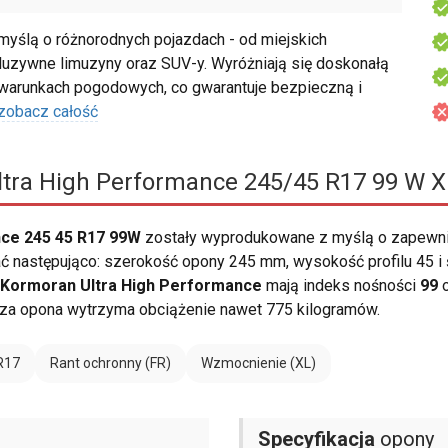
yślą o różnorodnych pojazdach - od miejskich
luzywne limuzyny oraz SUV-y. Wyróżniają się doskonałą
 warunkach pogodowych, co gwarantuje bezpieczną i
zobacz całość
tra High Performance 245/45 R17 99 W X
nce 245 45 R17 99W
zostały wyprodukowane z myślą o zapewni
 następująco: szerokość opony 245 mm, wysokość profilu 45 i śr
Kormoran Ultra High Performance
mają indeks nośności
99
o
cza opona wytrzyma obciążenie nawet 775 kilogramów.
R17
Rant ochronny (FR)
Wzmocnienie (XL)
Specyfikacja
opony