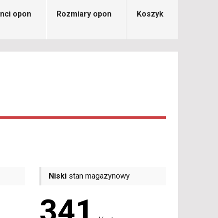
nci opon
Rozmiary opon
Koszyk
Niski
stan magazynowy
341