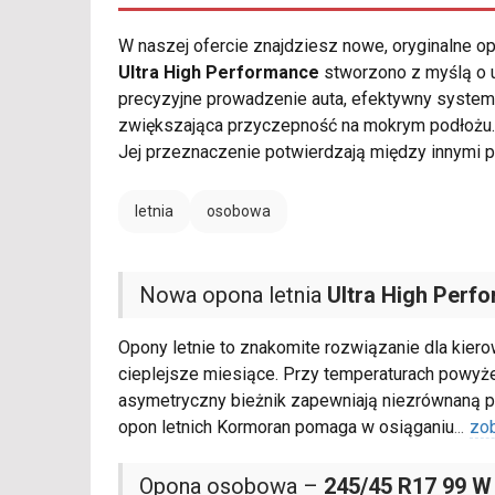
W naszej ofercie znajdziesz nowe, oryginalne 
Ultra High Performance
stworzono z myślą o u
precyzyjne prowadzenie auta, efektywny syst
zwiększająca przyczepność na mokrym podłożu
Jej przeznaczenie potwierdzają między innymi
letnia
osobowa
Nowa opona letnia
Ultra High Perf
Opony letnie to znakomite rozwiązanie dla kie
cieplejsze miesiące. Przy temperaturach powyż
asymetryczny bieżnik zapewniają niezrównaną p
opon letnich Kormoran pomaga w osiąganiu
...
zo
Opona osobowa –
245/45 R17 99 W