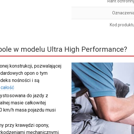
Rant ochronn
Oznaczeni
Kod produkt
ole w modelu Ultra High Performance?
nej konstrukcji, pozwalającej
ndardowych opon o tym
deks nośności i są
 całość
zystosowana do jazdy z
lnej masie całkowitej
40 km/h masa pojazdu musi
my przy krawędzi opony,
szkodzeniami mechanicznymi.