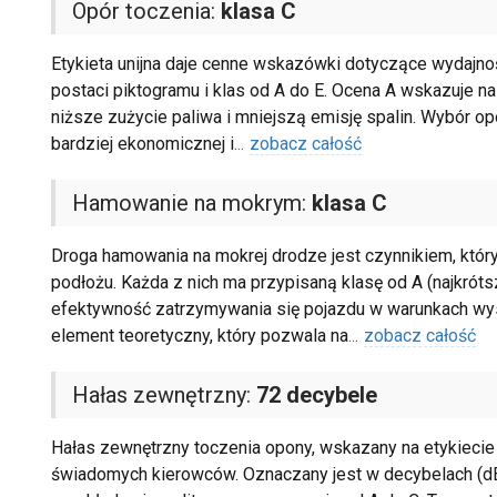
Opór toczenia:
klasa C
Etykieta unijna daje cenne wskazówki dotyczące wydajnoś
postaci piktogramu i klas od A do E. Ocena A wskazuje n
niższe zużycie paliwa i mniejszą emisję spalin. Wybór op
bardziej ekonomicznej i
...
zobacz całość
Hamowanie na mokrym:
klasa C
Droga hamowania na mokrej drodze jest czynnikiem, któr
podłożu. Każda z nich ma przypisaną klasę od A (najkróts
efektywność zatrzymywania się pojazdu w warunkach wyso
element teoretyczny, który pozwala na
...
zobacz całość
Hałas zewnętrzny:
72 decybele
Hałas zewnętrzny toczenia opony, wskazany na etykiecie 
świadomych kierowców. Oznaczany jest w decybelach (dB)