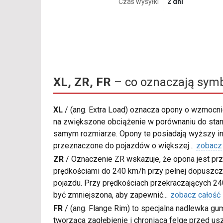
Czas wysyłki
2 dni
XL, ZR, FR
– co oznaczają symb
XL
/
(ang. Extra Load) oznacza opony o wzmocnio
na zwiększone obciążenie w porównaniu do sta
samym rozmiarze. Opony te posiadają wyższy in
przeznaczone do pojazdów o większej
...
zobacz
ZR
/
Oznaczenie ZR wskazuje, że opona jest pr
prędkościami do 240 km/h przy pełnej dopuszcza
pojazdu. Przy prędkościach przekraczających 2
być zmniejszona, aby zapewnić
...
zobacz całość
FR
/
(ang. Flange Rim) to specjalna nadlewka gu
tworząca zagłębienie i chroniąca felgę przed u