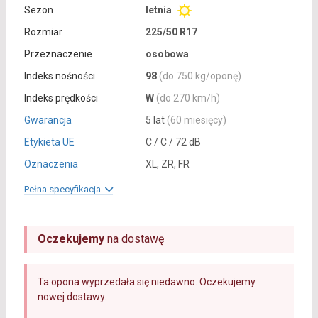
Sezon
letnia
Rozmiar
225/50 R17
Przeznaczenie
osobowa
Indeks nośności
98
(do 750 kg/oponę)
Indeks prędkości
W
(do 270 km/h)
Gwarancja
5 lat
(60 miesięcy)
Etykieta UE
C / C / 72 dB
Oznaczenia
XL, ZR, FR
Pełna specyfikacja
Oczekujemy
na dostawę
Ta opona wyprzedała się niedawno. Oczekujemy
nowej dostawy.