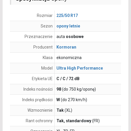
Rozmiar
225/50 R17
Sezon
opony letnie
Przeznaczenie
auta
osobowe
Producent
Kormoran
Klasa
ekonomiczna
Model
Ultra High Performance
Etykieta UE
C / C / 72 dB
Indeks nośności
98
(do 750 kg/oponę)
Indeks prędkości
W
(do 270 km/h)
Wzmocnienie
Tak
(XL)
Rant ochronny
Tak, standardowy
(FR)