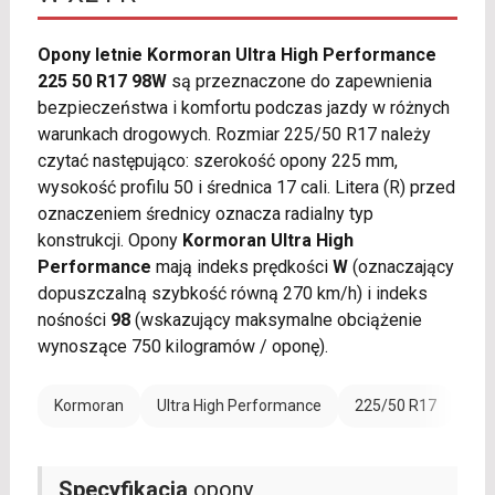
Opony letnie Kormoran Ultra High Performance
225 50 R17 98W
są przeznaczone do zapewnienia
bezpieczeństwa i komfortu podczas jazdy w różnych
warunkach drogowych. Rozmiar 225/50 R17 należy
czytać następująco: szerokość opony 225 mm,
wysokość profilu 50 i średnica 17 cali. Litera (R) przed
oznaczeniem średnicy oznacza radialny typ
konstrukcji. Opony
Kormoran Ultra High
Performance
mają indeks prędkości
W
(oznaczający
dopuszczalną szybkość równą 270 km/h) i indeks
nośności
98
(wskazujący maksymalne obciążenie
wynoszące 750 kilogramów / oponę).
Kormoran
Ultra High Performance
225/50 R17
Ran
Specyfikacja
opony