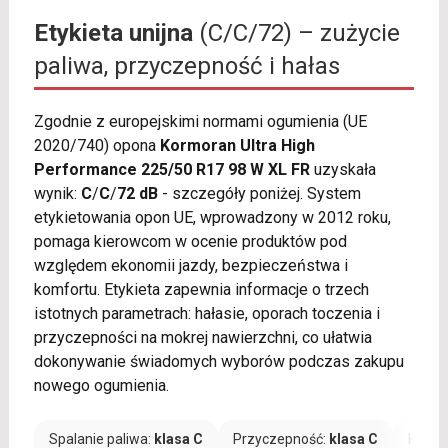
Etykieta unijna
(C/C/72) – zużycie
paliwa, przyczepność i hałas
Zgodnie z europejskimi normami ogumienia (UE
2020/740) opona
Kormoran Ultra High
Performance 225/50 R17 98 W XL FR
uzyskała
wynik:
C
/
C
/
72 dB
- szczegóły poniżej. System
etykietowania opon UE, wprowadzony w 2012 roku,
pomaga kierowcom w ocenie produktów pod
względem ekonomii jazdy, bezpieczeństwa i
komfortu. Etykieta zapewnia informacje o trzech
istotnych parametrach: hałasie, oporach toczenia i
przyczepności na mokrej nawierzchni, co ułatwia
dokonywanie świadomych wyborów podczas zakupu
nowego ogumienia.
Spalanie paliwa:
klasa C
Przyczepność:
klasa C
Hałas