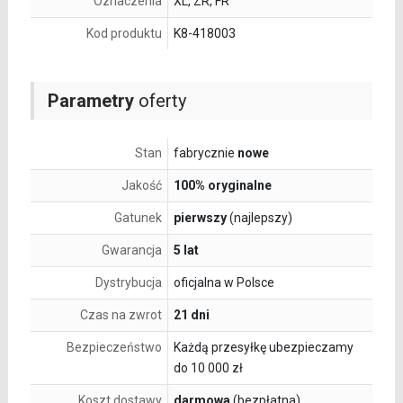
Oznaczenia
XL, ZR, FR
Kod produktu
K8-418003
Parametry
oferty
Stan
fabrycznie
nowe
Jakość
100% oryginalne
Gatunek
pierwszy
(najlepszy)
Gwarancja
5 lat
Dystrybucja
oficjalna w Polsce
Czas na zwrot
21 dni
Bezpieczeństwo
Każdą przesyłkę ubezpieczamy
do 10 000 zł
Koszt dostawy
darmowa
(bezpłatna)