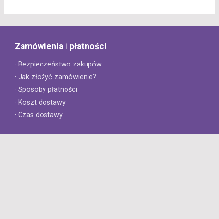
Zamówienia i płatności
· Bezpieczeństwo zakupów
· Jak złożyć zamówienie?
· Sposoby płatności
· Koszt dostawy
· Czas dostawy
Obsługa klienta
· Zwroty
· Reklamacje
· Najczęściej zadawane pytania
· Gwarancja na opony
· Kontakt