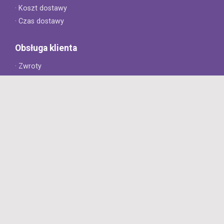
· Koszt dostawy
· Czas dostawy
Obsługa klienta
· Zwroty
· Reklamacje
· Najczęściej zadawane pytania
· Gwarancja na opony
· Kontakt
8opon.pl
· O firmie
· Opinie klientów
· Dlaczego warto u nas kupić?
· Polityka prywatności
· Regulamin