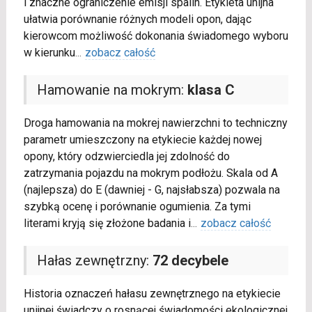
i znaczne ograniczenie emisji spalin. Etykieta unijna
ułatwia porównanie różnych modeli opon, dając
kierowcom możliwość dokonania świadomego wyboru
w kierunku
...
zobacz całość
Hamowanie na mokrym:
klasa C
Droga hamowania na mokrej nawierzchni to techniczny
parametr umieszczony na etykiecie każdej nowej
opony, który odzwierciedla jej zdolność do
zatrzymania pojazdu na mokrym podłożu. Skala od A
(najlepsza) do E (dawniej - G, najsłabsza) pozwala na
szybką ocenę i porównanie ogumienia. Za tymi
literami kryją się złożone badania i
...
zobacz całość
Hałas zewnętrzny:
72 decybele
Historia oznaczeń hałasu zewnętrznego na etykiecie
unijnej świadczy o rosnącej świadomości ekologicznej