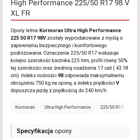
High Performance 225/50 R17 98 V
XL FR
Opony letnie
Kormoran Ultra High Performance
225 50 R17 98V
zostały wyprodukowane z myślą o
zapewnieniu bezpiecznego i komfortowego
podróżowania. Oznaczenie 225/50 R17 wskazuje
kolejno szerokość bieżnika 225 mm, profil równy 50%
tej szerokości oraz średnicę osadzenia 17 cali ( 43.18
cm). Indeks nośności
98
odpowiada maksymalnemu
obciążeniu 750 kg na oponę, a indeks prędkości
V
dopuszcza jazdę z prędkością do 240 km/h.
Kormoran
Ultra High Performance
225/50 R17
Ran
Specyfikacja
opony