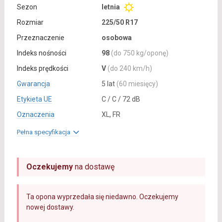
Sezon
letnia
Rozmiar
225/50 R17
Przeznaczenie
osobowa
Indeks nośności
98
(do 750 kg/oponę)
Indeks prędkości
V
(do 240 km/h)
Gwarancja
5 lat
(60 miesięcy)
Etykieta UE
C / C / 72 dB
Oznaczenia
XL, FR
Pełna specyfikacja
Oczekujemy
na dostawę
Ta opona wyprzedała się niedawno. Oczekujemy
nowej dostawy.