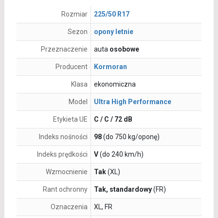
Rozmiar
225/50 R17
Sezon
opony letnie
Przeznaczenie
auta
osobowe
Producent
Kormoran
Klasa
ekonomiczna
Model
Ultra High Performance
Etykieta UE
C / C / 72 dB
Indeks nośności
98
(do 750 kg/oponę)
Indeks prędkości
V
(do 240 km/h)
Wzmocnienie
Tak
(XL)
Rant ochronny
Tak, standardowy
(FR)
Oznaczenia
XL, FR