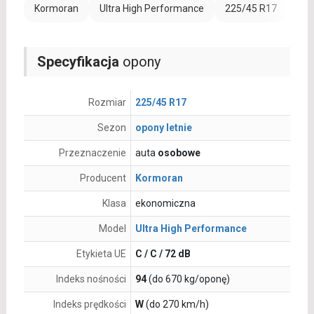
Kormoran
Ultra High Performance
225/45 R17
Ran
Specyfikacja
opony
Rozmiar
225/45 R17
Sezon
opony letnie
Przeznaczenie
auta
osobowe
Producent
Kormoran
Klasa
ekonomiczna
Model
Ultra High Performance
Etykieta UE
C / C / 72 dB
Indeks nośności
94
(do 670 kg/oponę)
Indeks prędkości
W
(do 270 km/h)