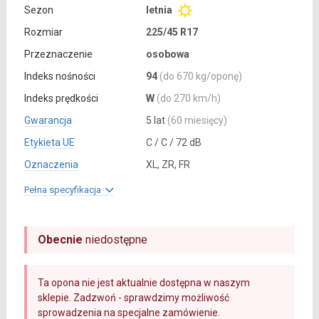
Sezon
letnia
Rozmiar
225/45 R17
Przeznaczenie
osobowa
Indeks nośności
94
(do 670 kg/oponę)
Indeks prędkości
W
(do 270 km/h)
Gwarancja
5 lat
(60 miesięcy)
Etykieta UE
C / C / 72 dB
Oznaczenia
XL, ZR, FR
Pełna specyfikacja
Obecnie
niedostępne
Ta opona nie jest aktualnie dostępna w naszym
sklepie. Zadzwoń - sprawdzimy możliwość
sprowadzenia na specjalne zamówienie.