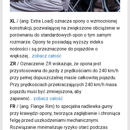
XL
/
(ang. Extra Load) oznacza opony o wzmocnionej
konstrukcji, pozwalającej na zwiększone obciążenie w
porównaniu do standardowych opon o tym samym
rozmiarze. Opony te posiadają wyższy indeks
nośności i są przeznaczone do pojazdów o
większej
...
zobacz całość
ZR
/
Oznaczenie ZR wskazuje, że opona jest
przystosowana do jazdy z prędkościami do 240 km/h
przy pełnej dopuszczalnej masie całkowitej pojazdu.
Przy prędkościach przekraczających 240 km/h masa
pojazdu musi być zmniejszona, aby
zapewnić
...
zobacz całość
FR
/
(ang. Flange Rim) to specjalna nadlewka gumy
przy krawędzi opony, tworząca zagłębienie i chroniąca
felgę przed uszkodzeniami mechanicznymi.
Rozwiązanie minimalizuje ryzyko otarć podczas