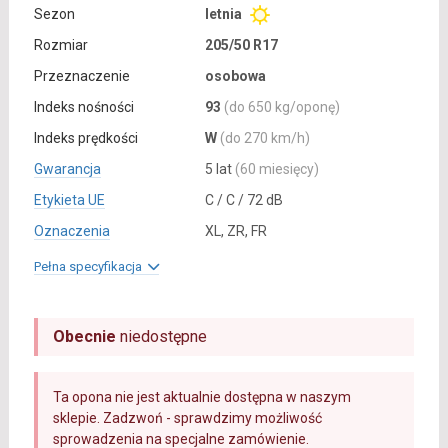
Sezon
letnia
Rozmiar
205/50 R17
Przeznaczenie
osobowa
Indeks nośności
93
(do 650 kg/oponę)
Indeks prędkości
W
(do 270 km/h)
Gwarancja
5 lat
(60 miesięcy)
Etykieta UE
C / C / 72 dB
Oznaczenia
XL, ZR, FR
Pełna specyfikacja
Obecnie
niedostępne
Ta opona nie jest aktualnie dostępna w naszym
sklepie. Zadzwoń - sprawdzimy możliwość
sprowadzenia na specjalne zamówienie.