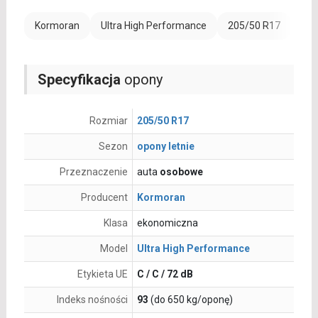
Kormoran
Ultra High Performance
205/50 R17
Ran
Specyfikacja
opony
Rozmiar
205/50 R17
Sezon
opony letnie
Przeznaczenie
auta
osobowe
Producent
Kormoran
Klasa
ekonomiczna
Model
Ultra High Performance
Etykieta UE
C / C / 72 dB
Indeks nośności
93
(do 650 kg/oponę)