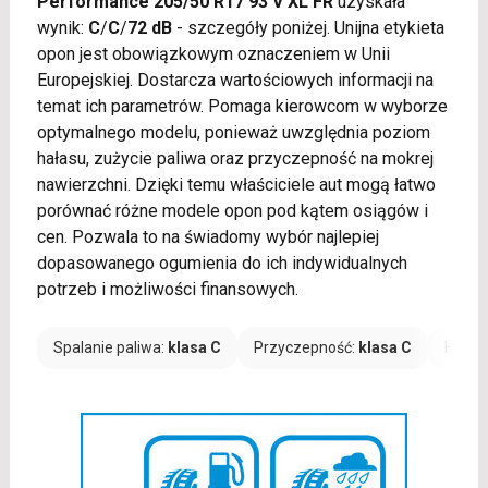
Performance 205/50 R17 93 V XL FR
uzyskała
wynik:
C
/
C
/
72 dB
- szczegóły poniżej. Unijna etykieta
opon jest obowiązkowym oznaczeniem w Unii
Europejskiej. Dostarcza wartościowych informacji na
temat ich parametrów. Pomaga kierowcom w wyborze
optymalnego modelu, ponieważ uwzględnia poziom
hałasu, zużycie paliwa oraz przyczepność na mokrej
nawierzchni. Dzięki temu właściciele aut mogą łatwo
porównać różne modele opon pod kątem osiągów i
cen. Pozwala to na świadomy wybór najlepiej
dopasowanego ogumienia do ich indywidualnych
potrzeb i możliwości finansowych.
Spalanie paliwa:
klasa C
Przyczepność:
klasa C
Hałas