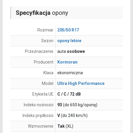
Specyfikacja
opony
Rozmiar
205/50 R17
Sezon
opony letnie
Przeznaczenie
auta
osobowe
Producent
Kormoran
Klasa
ekonomiczna
Model
Ultra High Performance
Etykieta UE
C / C / 72 dB
Indeks nośności
93
(do 650 kg/oponę)
Indeks prędkości
V
(do 240 km/h)
Wzmocnienie
Tak
(XL)