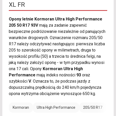
XL FR
Opony letnie Kormoran Ultra High Performance
205 50 R17 93V
mają za zadanie zapewnić
bezpieczne podróżowanie niezależnie od panujących
warunków drogowych. Oznaczenie rozmiaru 205/50
R17 należy odczytywać następująco: pierwsza liczba
205 to szerokość opony w milimetrach, druga to
wysokość profilu (50) a trzecia to średnica felgi, na
jaką należy założyć oponę - w tym przypadku wynosi
ona 17 cali. Opony
Kormoran Ultra High
Performance
mają indeks nośności
93
oraz
szybkości
V
. Oznacza to, że podczas jazdy z
dopuszczalną prędkością do 240 km/h pojedyncza
opona wytrzyma obciążenie wynoszące 650 kg.
Kormoran
Ultra High Performance
205/50 R17
Ran