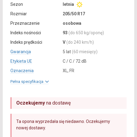
Sezon
letnia
Rozmiar
205/50 R17
Przeznaczenie
osobowa
Indeks nośności
93
(do 650 kg/oponę)
Indeks prędkości
V
(do 240 km/h)
Gwarancja
5 lat
(60 miesięcy)
Etykieta UE
C / C / 72 dB
Oznaczenia
XL, FR
Pełna specyfikacja
Oczekujemy
na dostawę
Ta opona wyprzedała się niedawno. Oczekujemy
nowej dostawy.